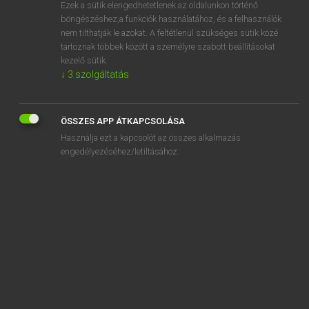
Ezek a sütik elengedhetetlenek az oldalunkon történő
böngészéshez,a funkciók használatához, és a felhasználók
nem tilthatják le azokat. A feltétlenül szükséges sütik közé
Tegyey Imre
tartoznak többek között a személyre szabott beállításokat
LATIN−MAGYAR SZÓTÁR
kezelő sütik.
↓
3
szolgáltatás
Kapcsolódó anyagok
Danaeius
ÖSSZES APP ÁTKAPCSOLÁSA
Danai
Használja ezt a kapcsolót az összes alkalmazás
Danaides
engedélyezéséhez/letiltásához.
Danaus
Danubius
danunt
Daphne
Daphnis
dapifer