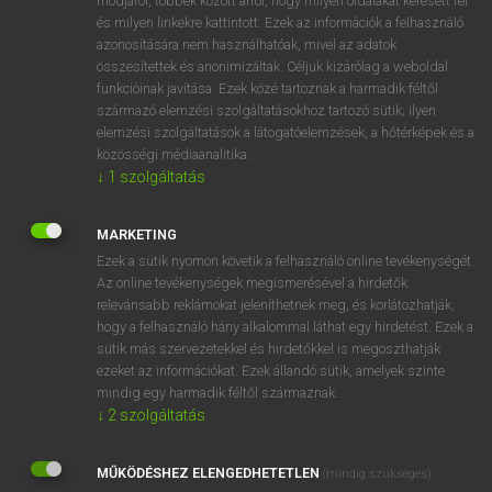
módjáról, többek között arról, hogy milyen oldalakat keresett fel
és milyen linkekre kattintott. Ezek az információk a felhasználó
VAN ELŐFIZETÉSED?
azonosítására nem használhatóak, mivel az adatok
összesítettek és anonimizáltak. Céljuk kizárólag a weboldal
Van előfizetésem a teljes szócikk megtekintéséhez.
funkcióinak javítása. Ezek közé tartoznak a harmadik féltől
származó elemzési szolgáltatásokhoz tartozó sütik; ilyen
BELÉPÉS
elemzési szolgáltatások a látogatóelemzések, a hőtérképek és a
közösségi médiaanalitika.
↓
1
szolgáltatás
MARKETING
Ezek a sütik nyomon követik a felhasználó online tevékenységét.
Az online tevékenységek megismerésével a hirdetők
NINCS ELŐFIZETÉSED?
relevánsabb reklámokat jeleníthetnek meg, és korlátozhatják,
Nincs regisztrációm és előfizetésem. A szótár 2 órás,
hogy a felhasználó hány alkalommal láthat egy hirdetést. Ezek a
díjmentes próbaverziójának elindításához regisztrálok és
sütik más szervezetekkel és hirdetőkkel is megoszthatják
belépek
.
ezeket az információkat. Ezek állandó sütik, amelyek szinte
mindig egy harmadik féltől származnak.
↓
2
szolgáltatás
REGISZTRÁCIÓ
MŰKÖDÉSHEZ ELENGEDHETETLEN
(mindig szükséges)