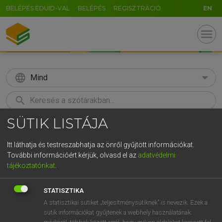
BELÉPÉS EDUID-VAL
BELÉPÉS
REGISZTRÁCIÓ
EN
menu
language
Mind
search
SÜTIK LISTÁJA
GR
KERESÉS
5
6
7
8
9
ö
ü
ó
Itt láthatja és testreszabhatja az önről gyűjtött információkat.
További információért kérjük, olvasd el az
adatvédelmi
r
t
z
u
i
o
p
ő
ú
TEGYEY IMRE
tájékoztatónkat
.
Latin−magyar szótár
g
h
j
k
l
é
á
ű
Ω
STATISZTIKA
v
b
n
m
,
.
-
AltGr
A statisztikai sütiket „teljesítménysütiknek” is nevezik. Ezek a
sütik információkat gyűjtenek a webhely használatának