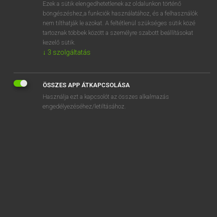
Ezek a sütik elengedhetetlenek az oldalunkon történő
böngészéshez,a funkciók használatához, és a felhasználók
nem tilthatják le azokat. A feltétlenül szükséges sütik közé
Tegyey Imre
tartoznak többek között a személyre szabott beállításokat
LATIN−MAGYAR SZÓTÁR
kezelő sütik.
↓
3
szolgáltatás
Kapcsolódó anyagok
Damocles
ÖSSZES APP ÁTKAPCSOLÁSA
Damon
Használja ezt a kapcsolót az összes alkalmazás
Danae
engedélyezéséhez/letiltásához.
Danaeius
Danai
Danaides
Danaus
Danubius
danunt