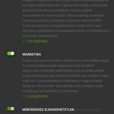
módjáról, többek között arról, hogy milyen oldalakat keresett fel
és milyen linkekre kattintott. Ezek az információk a felhasználó
VAN ELŐFIZETÉSED?
azonosítására nem használhatóak, mivel az adatok
összesítettek és anonimizáltak. Céljuk kizárólag a weboldal
Van előfizetésem a teljes szócikk megtekintéséhez.
funkcióinak javítása. Ezek közé tartoznak a harmadik féltől
származó elemzési szolgáltatásokhoz tartozó sütik; ilyen
BELÉPÉS
elemzési szolgáltatások a látogatóelemzések, a hőtérképek és a
közösségi médiaanalitika.
↓
1
szolgáltatás
MARKETING
Ezek a sütik nyomon követik a felhasználó online tevékenységét.
Az online tevékenységek megismerésével a hirdetők
NINCS ELŐFIZETÉSED?
relevánsabb reklámokat jeleníthetnek meg, és korlátozhatják,
Nincs regisztrációm és előfizetésem. A szótár 2 órás,
hogy a felhasználó hány alkalommal láthat egy hirdetést. Ezek a
díjmentes próbaverziójának elindításához regisztrálok és
sütik más szervezetekkel és hirdetőkkel is megoszthatják
belépek
.
ezeket az információkat. Ezek állandó sütik, amelyek szinte
mindig egy harmadik féltől származnak.
↓
2
szolgáltatás
REGISZTRÁCIÓ
MŰKÖDÉSHEZ ELENGEDHETETLEN
(mindig szükséges)