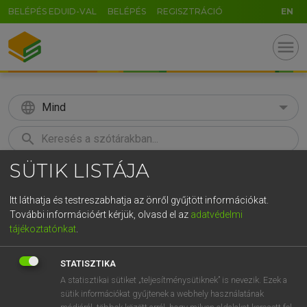
BELÉPÉS EDUID-VAL
BELÉPÉS
REGISZTRÁCIÓ
EN
menu
language
Mind
search
SÜTIK LISTÁJA
GR
KERESÉS
5
6
7
8
9
ö
ü
ó
Itt láthatja és testreszabhatja az önről gyűjtött információkat.
További információért kérjük, olvasd el az
adatvédelmi
r
t
z
u
i
o
p
ő
ú
TEGYEY IMRE
tájékoztatónkat
.
Latin−magyar szótár
g
h
j
k
l
é
á
ű
Ω
STATISZTIKA
v
b
n
m
,
.
-
AltGr
A statisztikai sütiket „teljesítménysütiknek” is nevezik. Ezek a
sütik információkat gyűjtenek a webhely használatának