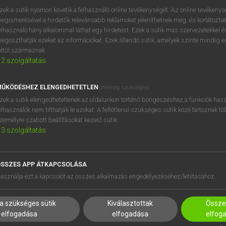
próbaverziójának elindítás
zek a sütik nyomon követik a felhasználó online tevékenységét. Az online tevékeny
BELÉPÉS
regisztrálok és
belépek
.
egismerésével a hirdetők relevánsabb reklámokat jeleníthetnek meg, és korlátozhat
elhasználó hány alkalommal láthat egy hirdetést. Ezek a sütik más szervezetekkel és
egoszthatják ezeket az információkat. Ezek állandó sütik, amelyek szinte mindig 
REGISZTRÁCIÓ
éltől származnak.
2
szolgáltatás
ŰKÖDÉSHEZ ELENGEDHETETLEN
(mindig szükséges)
zek a sütik elengedhetetlenek az oldalunkon történő böngészéshez,a funkciók hasz
elhasználók nem tilthatják le azokat. A feltétlenül szükséges sütik közé tartoznak t
zemélyre szabott beállításokat kezelő sütik.
3
szolgáltatás
SSZES APP ÁTKAPCSOLÁSA
HASZNÁLÓKNAK
SÚGÓ
asználja ezt a kapcsolót az összes alkalmazás engedélyezéséhez/letiltásához.
K
RÓLUNK
NTÉZMÉNYEKNEK
ELÉRHETŐSÉG
a szükséges sütik
Kiválasztottak
Összes
MEGOLDÁSOK
SÜTI BEÁLLÍTÁSOK
elfogadása
elfogadása
elfog