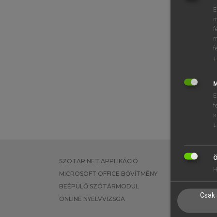
E
m
f
m
f
↓
M
E
f
s
↓
Ö
SZOTAR.NET APPLIKÁCIÓ
EGYÉNI FEL
H
MICROSOFT OFFICE BŐVÍTMÉNY
TANULÓKNA
BEÉPÜLŐ SZÓTÁRMODUL
OKTATÁSI I
Csak 
ONLINE NYELVVIZSGA
VÁLLALATI 