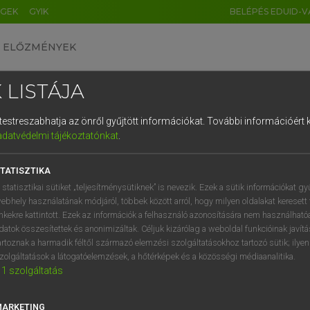
ÉGEK
GYIK
BELÉPÉS EDUID-V
ELŐZMÉNYEK
 LISTÁJA
és testreszabhatja az önről gyűjtött információkat.
További információért k
HU
DE
CN
FR
ES
IT
NL
RU
GR
adatvédelmi tájékoztatónkat
.
Y IMRE
1
2
3
4
5
6
7
8
9
n−magyar szótár
TATISZTIKA
q
w
e
r
t
z
u
i
 statisztikai sütiket „teljesítménysütiknek” is nevezik. Ezek a sütik információkat gy
ebhely használatának módjáról, többek között arról, hogy milyen oldalakat keresett 
a
s
d
f
g
h
j
k
l
é
inkekre kattintott. Ezek az információk a felhasználó azonosítására nem használható
datok összesítettek és anonimizáltak. Céljuk kizárólag a weboldal funkcióinak javít
í
y
x
c
v
b
n
m
,
.
artoznak a harmadik féltől származó elemzési szolgáltatásokhoz tartozó sütik; ilye
zolgáltatások a látogatóelemzések, a hőtérképek és a közösségi médiaanalitika.
VAN ELŐFIZETÉSED?
NINCS ELŐFIZETÉSED
1
szolgáltatás
előfizetésem a teljes szócikk
Nincs regisztrációm és előfiz
megtekintéséhez.
A szótár 2 órás, díjmente
MARKETING