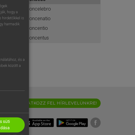
ához
ségek
concelebro
ják, hogy a
concenatio
 hirdetőkkel is
egy harmadik
concentio
concentus
nálatához, és a
öbbek között a
IRATKOZZ FEL HÍRLEVELÜNKRE!
 süti
adása