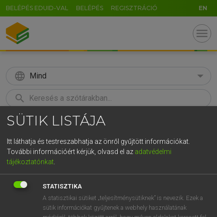
BELÉPÉS EDUID-VAL
BELÉPÉS
REGISZTRÁCIÓ
EN
menu
language
Mind
search
SÜTIK LISTÁJA
GR
KERESÉS
5
6
7
8
9
ö
ü
ó
Itt láthatja és testreszabhatja az önről gyűjtött információkat.
További információért kérjük, olvasd el az
adatvédelmi
r
t
z
u
i
o
p
ő
ú
TEGYEY IMRE
tájékoztatónkat
.
Latin−magyar szótár
g
h
j
k
l
é
á
ű
Ω
STATISZTIKA
v
b
n
m
,
.
-
AltGr
A statisztikai sütiket „teljesítménysütiknek” is nevezik. Ezek a
sütik információkat gyűjtenek a webhely használatának