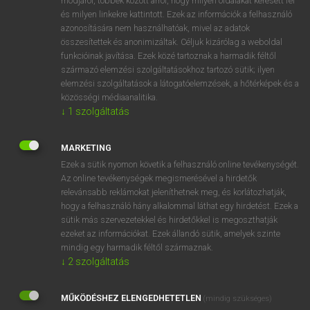
módjáról, többek között arról, hogy milyen oldalakat keresett fel
és milyen linkekre kattintott. Ezek az információk a felhasználó
VAN ELŐFIZETÉSED?
azonosítására nem használhatóak, mivel az adatok
összesítettek és anonimizáltak. Céljuk kizárólag a weboldal
Van előfizetésem a teljes szócikk megtekintéséhez.
funkcióinak javítása. Ezek közé tartoznak a harmadik féltől
származó elemzési szolgáltatásokhoz tartozó sütik; ilyen
BELÉPÉS
elemzési szolgáltatások a látogatóelemzések, a hőtérképek és a
közösségi médiaanalitika.
↓
1
szolgáltatás
MARKETING
Ezek a sütik nyomon követik a felhasználó online tevékenységét.
Az online tevékenységek megismerésével a hirdetők
NINCS ELŐFIZETÉSED?
relevánsabb reklámokat jeleníthetnek meg, és korlátozhatják,
Nincs regisztrációm és előfizetésem. A szótár 2 órás,
hogy a felhasználó hány alkalommal láthat egy hirdetést. Ezek a
díjmentes próbaverziójának elindításához regisztrálok és
sütik más szervezetekkel és hirdetőkkel is megoszthatják
belépek
.
ezeket az információkat. Ezek állandó sütik, amelyek szinte
mindig egy harmadik féltől származnak.
↓
2
szolgáltatás
REGISZTRÁCIÓ
MŰKÖDÉSHEZ ELENGEDHETETLEN
(mindig szükséges)