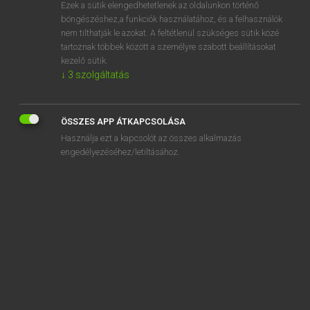
Ezek a sütik elengedhetetlenek az oldalunkon történő
böngészéshez,a funkciók használatához, és a felhasználók
nem tilthatják le azokat. A feltétlenül szükséges sütik közé
Tegyey Imre
tartoznak többek között a személyre szabott beállításokat
LATIN−MAGYAR SZÓTÁR
kezelő sütik.
↓
3
szolgáltatás
Kapcsolódó anyagok
concalefacio
ÖSSZES APP ÁTKAPCSOLÁSA
concalesco
Használja ezt a kapcsolót az összes alkalmazás
concallesco
engedélyezéséhez/letiltásához.
concavo
concavus
concedo
concelebro
concenatio
concentio