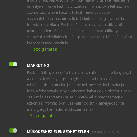
módjáról, többek között arról, hogy milyen oldalakat keresett fel
és milyen linkekre kattintott. Ezek az információk a felhasználó
VAN ELŐFIZETÉSED?
azonosítására nem használhatóak, mivel az adatok
összesítettek és anonimizáltak. Céljuk kizárólag a weboldal
Van előfizetésem a teljes szócikk megtekintéséhez.
funkcióinak javítása. Ezek közé tartoznak a harmadik féltől
származó elemzési szolgáltatásokhoz tartozó sütik; ilyen
BELÉPÉS
elemzési szolgáltatások a látogatóelemzések, a hőtérképek és a
közösségi médiaanalitika.
↓
1
szolgáltatás
MARKETING
Ezek a sütik nyomon követik a felhasználó online tevékenységét.
Az online tevékenységek megismerésével a hirdetők
NINCS ELŐFIZETÉSED?
relevánsabb reklámokat jeleníthetnek meg, és korlátozhatják,
Nincs regisztrációm és előfizetésem. A szótár 2 órás,
hogy a felhasználó hány alkalommal láthat egy hirdetést. Ezek a
díjmentes próbaverziójának elindításához regisztrálok és
sütik más szervezetekkel és hirdetőkkel is megoszthatják
belépek
.
ezeket az információkat. Ezek állandó sütik, amelyek szinte
mindig egy harmadik féltől származnak.
↓
2
szolgáltatás
REGISZTRÁCIÓ
MŰKÖDÉSHEZ ELENGEDHETETLEN
(mindig szükséges)