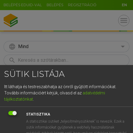
BELÉPÉS EDUID-VAL
BELÉPÉS
REGISZTRÁCIÓ
EN
menu
language
Mind
search
SÜTIK LISTÁJA
GR
KERESÉS
5
6
7
8
9
ö
ü
ó
Itt láthatja és testreszabhatja az önről gyűjtött információkat.
További információért kérjük, olvasd el az
adatvédelmi
r
t
z
u
i
o
p
ő
ú
TEGYEY IMRE
tájékoztatónkat
.
Latin−magyar szótár
g
h
j
k
l
é
á
ű
Ω
STATISZTIKA
v
b
n
m
,
.
-
AltGr
A statisztikai sütiket „teljesítménysütiknek” is nevezik. Ezek a
sütik információkat gyűjtenek a webhely használatának