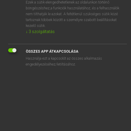
Ezek a sütik elengedhetetlenek az oldalunkon történő
böngészéshez,a funkciók használatához, és a felhasználók
nem tilthatják le azokat. A feltétlenül szükséges sütik közé
Tegyey Imre
tartoznak többek között a személyre szabott beállításokat
LATIN−MAGYAR SZÓTÁR
kezelő sütik.
↓
3
szolgáltatás
Kapcsolódó anyagok
caverna
ÖSSZES APP ÁTKAPCSOLÁSA
cavillatio
Használja ezt a kapcsolót az összes alkalmazás
cavillator
engedélyezéséhez/letiltásához.
cavillor
cavo
cavum
cavus
Cȳdippe
-ce