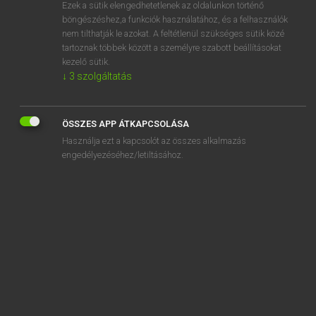
Ezek a sütik elengedhetetlenek az oldalunkon történő
böngészéshez,a funkciók használatához, és a felhasználók
nem tilthatják le azokat. A feltétlenül szükséges sütik közé
Tegyey Imre
tartoznak többek között a személyre szabott beállításokat
LATIN−MAGYAR SZÓTÁR
kezelő sütik.
↓
3
szolgáltatás
Kapcsolódó anyagok
cavatus
ÖSSZES APP ÁTKAPCSOLÁSA
cavea
Használja ezt a kapcsolót az összes alkalmazás
caveo
engedélyezéséhez/letiltásához.
caverna
cavillatio
cavillator
cavillor
cavo
cavum