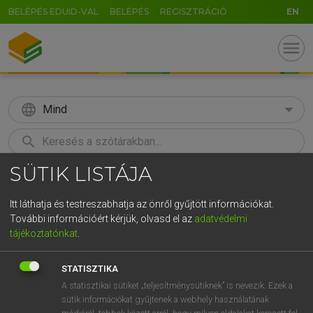
BELÉPÉS EDUID-VAL
BELÉPÉS
REGISZTRÁCIÓ
EN
menu
language
Mind
search
SÜTIK LISTÁJA
GR
KERESÉS
5
6
7
8
9
ö
ü
ó
Itt láthatja és testreszabhatja az önről gyűjtött információkat.
További információért kérjük, olvasd el az
adatvédelmi
r
t
z
u
i
o
p
ő
ú
TEGYEY IMRE
tájékoztatónkat
.
Latin−magyar szótár
g
h
j
k
l
é
á
ű
Ω
STATISZTIKA
v
b
n
m
,
.
-
AltGr
A statisztikai sütiket „teljesítménysütiknek” is nevezik. Ezek a
sütik információkat gyűjtenek a webhely használatának