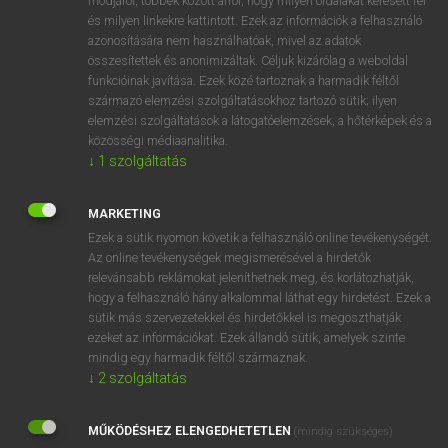
módjáról, többek között arról, hogy milyen oldalakat keresett fel
és milyen linkekre kattintott. Ezek az információk a felhasználó
VAN ELŐFIZETÉSED?
azonosítására nem használhatóak, mivel az adatok
összesítettek és anonimizáltak. Céljuk kizárólag a weboldal
Van előfizetésem a teljes szócikk megtekintéséhez.
funkcióinak javítása. Ezek közé tartoznak a harmadik féltől
származó elemzési szolgáltatásokhoz tartozó sütik; ilyen
BELÉPÉS
elemzési szolgáltatások a látogatóelemzések, a hőtérképek és a
közösségi médiaanalitika.
↓
1
szolgáltatás
MARKETING
Ezek a sütik nyomon követik a felhasználó online tevékenységét.
Az online tevékenységek megismerésével a hirdetők
NINCS ELŐFIZETÉSED?
relevánsabb reklámokat jeleníthetnek meg, és korlátozhatják,
Nincs regisztrációm és előfizetésem. A szótár 2 órás,
hogy a felhasználó hány alkalommal láthat egy hirdetést. Ezek a
díjmentes próbaverziójának elindításához regisztrálok és
sütik más szervezetekkel és hirdetőkkel is megoszthatják
belépek
.
ezeket az információkat. Ezek állandó sütik, amelyek szinte
mindig egy harmadik féltől származnak.
↓
2
szolgáltatás
REGISZTRÁCIÓ
MŰKÖDÉSHEZ ELENGEDHETETLEN
(mindig szükséges)