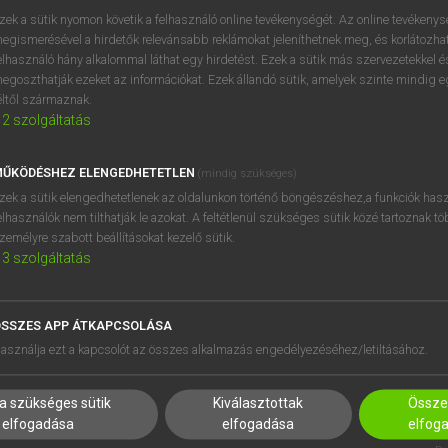
próbaverziójának elindítás
zek a sütik nyomon követik a felhasználó online tevékenységét. Az online tevékeny
BELÉPÉS
regisztrálok és
belépek
.
egismerésével a hirdetők relevánsabb reklámokat jeleníthetnek meg, és korlátozhat
elhasználó hány alkalommal láthat egy hirdetést. Ezek a sütik más szervezetekkel és
egoszthatják ezeket az információkat. Ezek állandó sütik, amelyek szinte mindig 
REGISZTRÁCIÓ
éltől származnak.
2
szolgáltatás
ŰKÖDÉSHEZ ELENGEDHETETLEN
(mindig szükséges)
zek a sütik elengedhetetlenek az oldalunkon történő böngészéshez,a funkciók hasz
elhasználók nem tilthatják le azokat. A feltétlenül szükséges sütik közé tartoznak t
zemélyre szabott beállításokat kezelő sütik.
3
szolgáltatás
SSZES APP ÁTKAPCSOLÁSA
HASZNÁLÓKNAK
SÚGÓ
asználja ezt a kapcsolót az összes alkalmazás engedélyezéséhez/letiltásához.
K
RÓLUNK
NTÉZMÉNYEKNEK
ELÉRHETŐSÉG
a szükséges sütik
Kiválasztottak
Összes
MEGOLDÁSOK
SÜTI BEÁLLÍTÁSOK
elfogadása
elfogadása
elfog