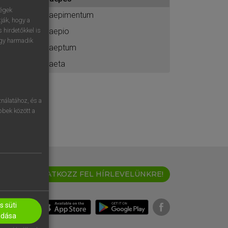
ához
ségek
saepimentum
ják, hogy a
saepio
 hirdetőkkel is
egy harmadik
saeptum
saeta
nálatához, és a
öbbek között a
IRATKOZZ FEL HÍRLEVELÜNKRE!
 süti
adása