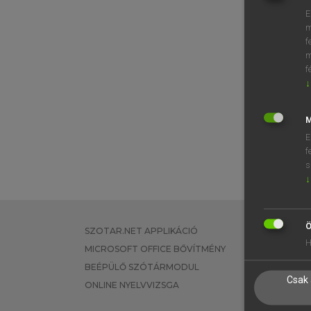
E
m
f
m
f
↓
M
E
f
s
↓
Ö
SZOTAR.NET APPLIKÁCIÓ
EGYÉNI FEL
H
MICROSOFT OFFICE BŐVÍTMÉNY
TANULÓKNA
BEÉPÜLŐ SZÓTÁRMODUL
OKTATÁSI I
Csak 
ONLINE NYELVVIZSGA
VÁLLALATI 