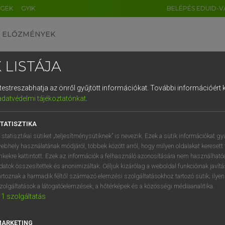
ÉGEK
GYIK
BELÉPÉS EDUID-V
ELŐZMÉNYEK
 LISTÁJA
és testreszabhatja az önről gyűjtött információkat.
További információért k
HU
DE
CN
FR
ES
IT
NL
RU
GR
adatvédelmi tájékoztatónkat
.
Y IMRE
1
2
3
4
5
6
7
8
9
n−magyar szótár
TATISZTIKA
q
w
e
r
t
z
u
i
 statisztikai sütiket „teljesítménysütiknek” is nevezik. Ezek a sütik információkat gy
ebhely használatának módjáról, többek között arról, hogy milyen oldalakat keresett 
a
s
d
f
g
h
j
k
l
é
inkekre kattintott. Ezek az információk a felhasználó azonosítására nem használható
datok összesítettek és anonimizáltak. Céljuk kizárólag a weboldal funkcióinak javít
í
y
x
c
v
b
n
m
,
.
artoznak a harmadik féltől származó elemzési szolgáltatásokhoz tartozó sütik; ilye
zolgáltatások a látogatóelemzések, a hőtérképek és a közösségi médiaanalitika.
VAN ELŐFIZETÉSED?
NINCS ELŐFIZETÉSED
1
szolgáltatás
előfizetésem a teljes szócikk
Nincs regisztrációm és előfiz
megtekintéséhez.
A szótár 2 órás, díjmente
MARKETING