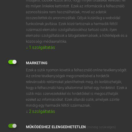
módjáról, többek között arról, hogy milyen oldalakat keresett fel
és milyen linkekre kattintott. Ezek az információk a felhasználó
VAN ELŐFIZETÉSED?
azonosítására nem használhatóak, mivel az adatok
összesítettek és anonimizáltak. Céljuk kizárólag a weboldal
Van előfizetésem a teljes szócikk megtekintéséhez.
funkcióinak javítása. Ezek közé tartoznak a harmadik féltől
származó elemzési szolgáltatásokhoz tartozó sütik; ilyen
BELÉPÉS
elemzési szolgáltatások a látogatóelemzések, a hőtérképek és a
közösségi médiaanalitika.
↓
1
szolgáltatás
MARKETING
Ezek a sütik nyomon követik a felhasználó online tevékenységét.
Az online tevékenységek megismerésével a hirdetők
NINCS ELŐFIZETÉSED?
relevánsabb reklámokat jeleníthetnek meg, és korlátozhatják,
Nincs regisztrációm és előfizetésem. A szótár 2 órás,
hogy a felhasználó hány alkalommal láthat egy hirdetést. Ezek a
díjmentes próbaverziójának elindításához regisztrálok és
sütik más szervezetekkel és hirdetőkkel is megoszthatják
belépek
.
ezeket az információkat. Ezek állandó sütik, amelyek szinte
mindig egy harmadik féltől származnak.
↓
2
szolgáltatás
REGISZTRÁCIÓ
MŰKÖDÉSHEZ ELENGEDHETETLEN
(mindig szükséges)