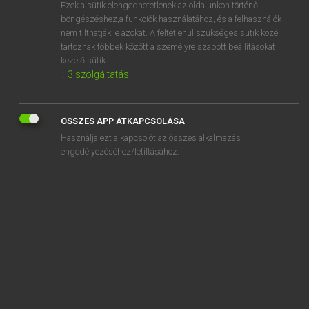
Ezek a sütik elengedhetetlenek az oldalunkon történő
böngészéshez,a funkciók használatához, és a felhasználók
nem tilthatják le azokat. A feltétlenül szükséges sütik közé
Tegyey Imre
tartoznak többek között a személyre szabott beállításokat
LATIN−MAGYAR SZÓTÁR
kezelő sütik.
↓
3
szolgáltatás
Kapcsolódó anyagok
sacro
ÖSSZES APP ÁTKAPCSOLÁSA
sacrosanctus
Használja ezt a kapcsolót az összes alkalmazás
sacrum
engedélyezéséhez/letiltásához.
saecularis
saeculum
saepe
saepenumero
saepes
saepimentum