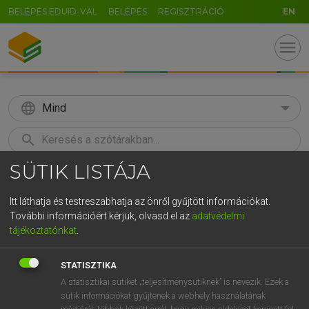
BELÉPÉS EDUID-VAL
BELÉPÉS
REGISZTRÁCIÓ
EN
menu
language
Mind
search
SÜTIK LISTÁJA
GR
KERESÉS
5
6
7
8
9
ö
ü
ó
Itt láthatja és testreszabhatja az önről gyűjtött információkat.
További információért kérjük, olvasd el az
adatvédelmi
r
t
z
u
i
o
p
ő
ú
TEGYEY IMRE
tájékoztatónkat
.
Latin−magyar szótár
g
h
j
k
l
é
á
ű
Ω
STATISZTIKA
v
b
n
m
,
.
-
AltGr
A statisztikai sütiket „teljesítménysütiknek” is nevezik. Ezek a
sütik információkat gyűjtenek a webhely használatának