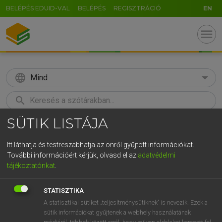
BELÉPÉS EDUID-VAL
BELÉPÉS
REGISZTRÁCIÓ
EN
menu
language
Mind
search
SÜTIK LISTÁJA
GR
KERESÉS
5
6
7
8
9
ö
ü
ó
Itt láthatja és testreszabhatja az önről gyűjtött információkat.
További információért kérjük, olvasd el az
adatvédelmi
r
t
z
u
i
o
p
ő
ú
TEGYEY IMRE
tájékoztatónkat
.
Latin−magyar szótár
g
h
j
k
l
é
á
ű
Ω
STATISZTIKA
v
b
n
m
,
.
-
AltGr
A statisztikai sütiket „teljesítménysütiknek” is nevezik. Ezek a
sütik információkat gyűjtenek a webhely használatának