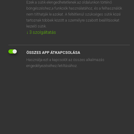
Ezek a sütik elengedhetetlenek az oldalunkon történő
böngészéshez,a funkciók használatához, és a felhasználók
nem tilthatják le azokat. A feltétlenül szükséges sütik közé
Tegyey Imre
tartoznak többek között a személyre szabott beállításokat
LATIN−MAGYAR SZÓTÁR
kezelő sütik.
↓
3
szolgáltatás
Kapcsolódó anyagok
publicanus
ÖSSZES APP ÁTKAPCSOLÁSA
publicatio
Használja ezt a kapcsolót az összes alkalmazás
publice
engedélyezéséhez/letiltásához.
publico
publicum
publicus
Publius
pudendus
pudens