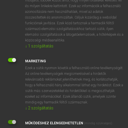
módjáról, többek között arról, hogy milyen oldalakat keresett fel
és milyen linkekre kattintott. Ezek az információk a felhasználó
VAN ELŐFIZETÉSED?
azonosítására nem használhatóak, mivel az adatok
összesítettek és anonimizáltak. Céljuk kizárólag a weboldal
Van előfizetésem a teljes szócikk megtekintéséhez.
funkcióinak javítása. Ezek közé tartoznak a harmadik féltől
származó elemzési szolgáltatásokhoz tartozó sütik; ilyen
BELÉPÉS
elemzési szolgáltatások a látogatóelemzések, a hőtérképek és a
közösségi médiaanalitika.
↓
1
szolgáltatás
MARKETING
Ezek a sütik nyomon követik a felhasználó online tevékenységét.
Az online tevékenységek megismerésével a hirdetők
NINCS ELŐFIZETÉSED?
relevánsabb reklámokat jeleníthetnek meg, és korlátozhatják,
Nincs regisztrációm és előfizetésem. A szótár 2 órás,
hogy a felhasználó hány alkalommal láthat egy hirdetést. Ezek a
díjmentes próbaverziójának elindításához regisztrálok és
sütik más szervezetekkel és hirdetőkkel is megoszthatják
belépek
.
ezeket az információkat. Ezek állandó sütik, amelyek szinte
mindig egy harmadik féltől származnak.
↓
2
szolgáltatás
REGISZTRÁCIÓ
MŰKÖDÉSHEZ ELENGEDHETETLEN
(mindig szükséges)