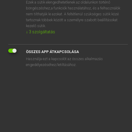
Ezek a sütik elengedhetetlenek az oldalunkon történő
böngészéshez,a funkciók használatához, és a felhasználók
nem tilthatják le azokat. A feltétlenül szükséges sütik közé
Tegyey Imre
tartoznak többek között a személyre szabott beállításokat
LATIN−MAGYAR SZÓTÁR
kezelő sütik.
↓
3
szolgáltatás
Kapcsolódó anyagok
pubesco
ÖSSZES APP ÁTKAPCSOLÁSA
publicanus
Használja ezt a kapcsolót az összes alkalmazás
publicatio
engedélyezéséhez/letiltásához.
publice
publico
publicum
publicus
Publius
pudendus