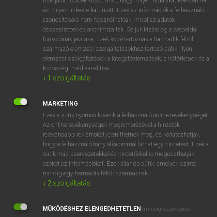
módjáról, többek között arról, hogy milyen oldalakat keresett fel
és milyen linkekre kattintott. Ezek az információk a felhasználó
VAN ELŐFIZETÉSED?
azonosítására nem használhatóak, mivel az adatok
összesítettek és anonimizáltak. Céljuk kizárólag a weboldal
Van előfizetésem a teljes szócikk megtekintéséhez.
funkcióinak javítása. Ezek közé tartoznak a harmadik féltől
származó elemzési szolgáltatásokhoz tartozó sütik; ilyen
BELÉPÉS
elemzési szolgáltatások a látogatóelemzések, a hőtérképek és a
közösségi médiaanalitika.
↓
1
szolgáltatás
MARKETING
Ezek a sütik nyomon követik a felhasználó online tevékenységét.
Az online tevékenységek megismerésével a hirdetők
NINCS ELŐFIZETÉSED?
relevánsabb reklámokat jeleníthetnek meg, és korlátozhatják,
Nincs regisztrációm és előfizetésem. A szótár 2 órás,
hogy a felhasználó hány alkalommal láthat egy hirdetést. Ezek a
díjmentes próbaverziójának elindításához regisztrálok és
sütik más szervezetekkel és hirdetőkkel is megoszthatják
belépek
.
ezeket az információkat. Ezek állandó sütik, amelyek szinte
mindig egy harmadik féltől származnak.
↓
2
szolgáltatás
REGISZTRÁCIÓ
MŰKÖDÉSHEZ ELENGEDHETETLEN
(mindig szükséges)