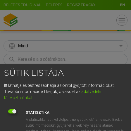
BELÉPÉS EDUID-VAL
BELÉPÉS
REGISZTRÁCIÓ
EN
menu
language
Mind
search
SÜTIK LISTÁJA
GR
KERESÉS
5
6
7
8
9
ö
ü
ó
Itt láthatja és testreszabhatja az önről gyűjtött információkat.
További információért kérjük, olvasd el az
adatvédelmi
r
t
z
u
i
o
p
ő
ú
TEGYEY IMRE
tájékoztatónkat
.
Latin−magyar szótár
g
h
j
k
l
é
á
ű
Ω
STATISZTIKA
v
b
n
m
,
.
-
AltGr
A statisztikai sütiket „teljesítménysütiknek” is nevezik. Ezek a
sütik információkat gyűjtenek a webhely használatának