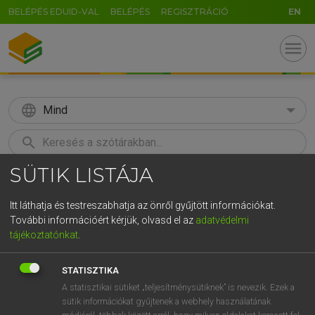
BELÉPÉS EDUID-VAL
BELÉPÉS
REGISZTRÁCIÓ
EN
menu
language
Mind
search
SÜTIK LISTÁJA
GR
KERESÉS
5
6
7
8
9
ö
ü
ó
Itt láthatja és testreszabhatja az önről gyűjtött információkat.
További információért kérjük, olvasd el az
adatvédelmi
r
t
z
u
i
o
p
ő
ú
TEGYEY IMRE
tájékoztatónkat
.
Latin−magyar szótár
g
h
j
k
l
é
á
ű
Ω
STATISZTIKA
v
b
n
m
,
.
-
AltGr
A statisztikai sütiket „teljesítménysütiknek” is nevezik. Ezek a
sütik információkat gyűjtenek a webhely használatának