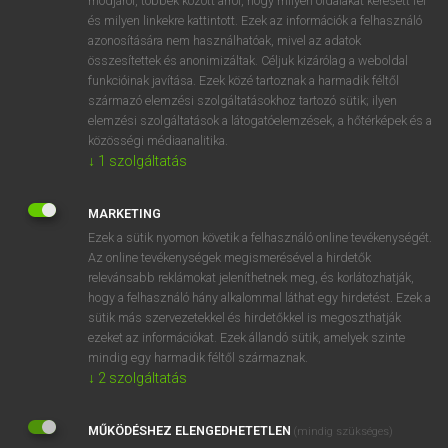
módjáról, többek között arról, hogy milyen oldalakat keresett fel
és milyen linkekre kattintott. Ezek az információk a felhasználó
VAN ELŐFIZETÉSED?
azonosítására nem használhatóak, mivel az adatok
összesítettek és anonimizáltak. Céljuk kizárólag a weboldal
Van előfizetésem a teljes szócikk megtekintéséhez.
funkcióinak javítása. Ezek közé tartoznak a harmadik féltől
származó elemzési szolgáltatásokhoz tartozó sütik; ilyen
BELÉPÉS
elemzési szolgáltatások a látogatóelemzések, a hőtérképek és a
közösségi médiaanalitika.
↓
1
szolgáltatás
MARKETING
Ezek a sütik nyomon követik a felhasználó online tevékenységét.
Az online tevékenységek megismerésével a hirdetők
NINCS ELŐFIZETÉSED?
relevánsabb reklámokat jeleníthetnek meg, és korlátozhatják,
Nincs regisztrációm és előfizetésem. A szótár 2 órás,
hogy a felhasználó hány alkalommal láthat egy hirdetést. Ezek a
díjmentes próbaverziójának elindításához regisztrálok és
sütik más szervezetekkel és hirdetőkkel is megoszthatják
belépek
.
ezeket az információkat. Ezek állandó sütik, amelyek szinte
mindig egy harmadik féltől származnak.
↓
2
szolgáltatás
REGISZTRÁCIÓ
MŰKÖDÉSHEZ ELENGEDHETETLEN
(mindig szükséges)