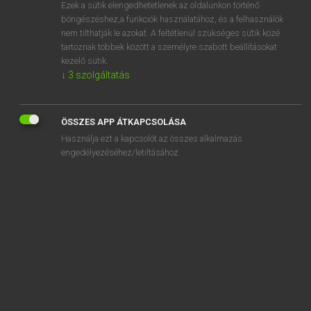
Ezek a sütik elengedhetetlenek az oldalunkon történő
böngészéshez,a funkciók használatához, és a felhasználók
nem tilthatják le azokat. A feltétlenül szükséges sütik közé
Tegyey Imre
tartoznak többek között a személyre szabott beállításokat
LATIN−MAGYAR SZÓTÁR
kezelő sütik.
↓
3
szolgáltatás
Kapcsolódó anyagok
parricidium
ÖSSZES APP ÁTKAPCSOLÁSA
pars
Használja ezt a kapcsolót az összes alkalmazás
parsimonia
engedélyezéséhez/letiltásához.
parthenice
Parthenope
Parthi
particeps
participium
participo