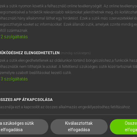
próbaverziójának elindítás
zek a sütik nyomon követik a felhasználó online tevékenységét. Az online tevékeny
BELÉPÉS
regisztrálok és
belépek
.
egismerésével a hirdetők relevánsabb reklámokat jeleníthetnek meg, és korlátozhat
elhasználó hány alkalommal láthat egy hirdetést. Ezek a sütik más szervezetekkel és
egoszthatják ezeket az információkat. Ezek állandó sütik, amelyek szinte mindig 
REGISZTRÁCIÓ
éltől származnak.
2
szolgáltatás
ŰKÖDÉSHEZ ELENGEDHETETLEN
(mindig szükséges)
zek a sütik elengedhetetlenek az oldalunkon történő böngészéshez,a funkciók hasz
elhasználók nem tilthatják le azokat. A feltétlenül szükséges sütik közé tartoznak t
zemélyre szabott beállításokat kezelő sütik.
3
szolgáltatás
SSZES APP ÁTKAPCSOLÁSA
HASZNÁLÓKNAK
SÚGÓ
asználja ezt a kapcsolót az összes alkalmazás engedélyezéséhez/letiltásához.
K
RÓLUNK
NTÉZMÉNYEKNEK
ELÉRHETŐSÉG
a szükséges sütik
Kiválasztottak
Összes
MEGOLDÁSOK
SÜTI BEÁLLÍTÁSOK
elfogadása
elfogadása
elfog