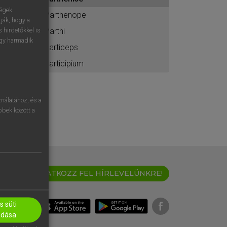
ához
ségek
Parthenope
ják, hogy a
Parthi
 hirdetőkkel is
egy harmadik
particeps
participium
nálatához, és a
öbbek között a
IRATKOZZ FEL HÍRLEVELÜNKRE!
 süti
adása