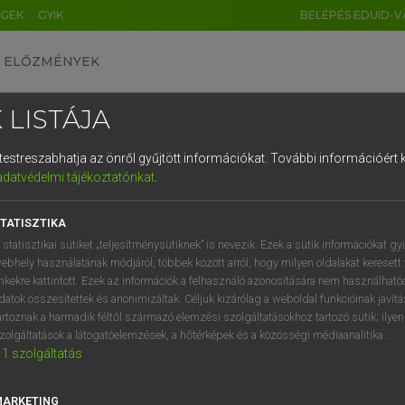
ÉGEK
GYIK
BELÉPÉS EDUID-V
ELŐZMÉNYEK
 LISTÁJA
és testreszabhatja az önről gyűjtött információkat.
További információért k
HU
DE
CN
FR
ES
IT
NL
RU
GR
adatvédelmi tájékoztatónkat
.
Y IMRE
1
2
3
4
5
6
7
8
9
n−magyar szótár
TATISZTIKA
q
w
e
r
t
z
u
i
 statisztikai sütiket „teljesítménysütiknek” is nevezik. Ezek a sütik információkat gy
ebhely használatának módjáról, többek között arról, hogy milyen oldalakat keresett 
a
s
d
f
g
h
j
k
l
é
inkekre kattintott. Ezek az információk a felhasználó azonosítására nem használható
datok összesítettek és anonimizáltak. Céljuk kizárólag a weboldal funkcióinak javít
í
y
x
c
v
b
n
m
,
.
artoznak a harmadik féltől származó elemzési szolgáltatásokhoz tartozó sütik; ilye
zolgáltatások a látogatóelemzések, a hőtérképek és a közösségi médiaanalitika.
VAN ELŐFIZETÉSED?
NINCS ELŐFIZETÉSED
1
szolgáltatás
előfizetésem a teljes szócikk
Nincs regisztrációm és előfiz
megtekintéséhez.
A szótár 2 órás, díjmente
MARKETING