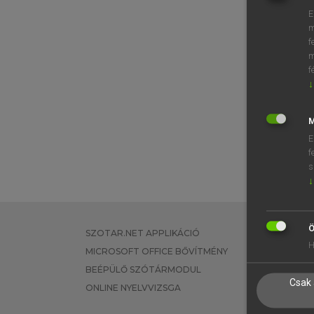
E
m
f
m
f
↓
M
E
f
s
↓
Ö
SZOTAR.NET APPLIKÁCIÓ
EGYÉNI FEL
H
MICROSOFT OFFICE BŐVÍTMÉNY
TANULÓKNA
BEÉPÜLŐ SZÓTÁRMODUL
OKTATÁSI I
Csak 
ONLINE NYELVVIZSGA
VÁLLALATI 