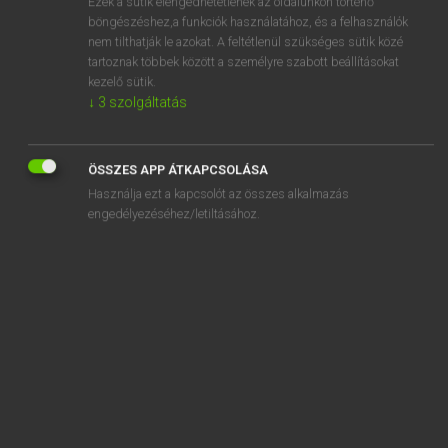
Ezek a sütik elengedhetetlenek az oldalunkon történő
böngészéshez,a funkciók használatához, és a felhasználók
EURÓPAI UNIÓS TERMINOLÓGIAI SZÓTÁR
nem tilthatják le azokat. A feltétlenül szükséges sütik közé
Kapcsolódó anyagok
tartoznak többek között a személyre szabott beállításokat
kezelő sütik.
Seetüchtigkeit
↓
3
szolgáltatás
Seeverkehr
Seeverkehr
ÖSSZES APP ÁTKAPCSOLÁSA
Használja ezt a kapcsolót az összes alkalmazás
Seeverkehrsmanagementnetz
engedélyezéséhez/letiltásához.
Seezunge
Seezunge
segédanyag
segédanyag
segédberendezés