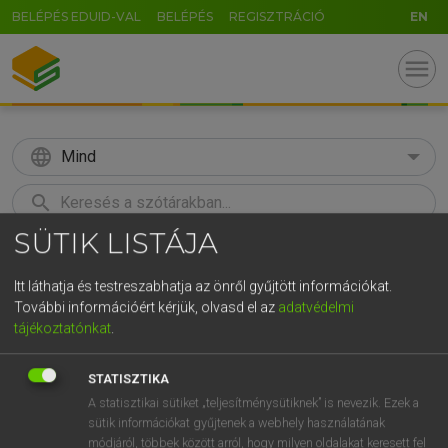
BELÉPÉS EDUID-VAL
BELÉPÉS
REGISZTRÁCIÓ
EN
menu
language
Mind
search
SÜTIK LISTÁJA
GR
KERESÉS
5
6
7
8
9
ö
ü
ó
Itt láthatja és testreszabhatja az önről gyűjtött információkat.
További információért kérjük, olvasd el az
adatvédelmi
r
t
z
u
i
o
p
ő
ú
Európai uniós terminológiai szótár
tájékoztatónkat
.
g
h
j
k
l
é
á
ű
Ω
STATISZTIKA
v
b
n
m
,
.
-
AltGr
A statisztikai sütiket „teljesítménysütiknek” is nevezik. Ezek a
sütik információkat gyűjtenek a webhely használatának
módjáról, többek között arról, hogy milyen oldalakat keresett fel