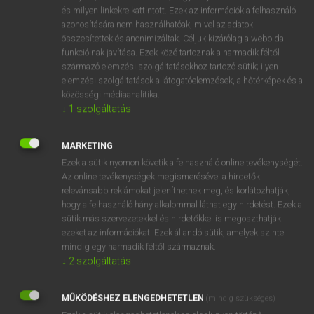
VAN ELŐFIZETÉSED?
és milyen linkekre kattintott. Ezek az információk a felhasználó
azonosítására nem használhatóak, mivel az adatok
Van előfizetésem a teljes szócikk megtekintéséhez.
összesítettek és anonimizáltak. Céljuk kizárólag a weboldal
funkcióinak javítása. Ezek közé tartoznak a harmadik féltől
BELÉPÉS
származó elemzési szolgáltatásokhoz tartozó sütik; ilyen
elemzési szolgáltatások a látogatóelemzések, a hőtérképek és a
közösségi médiaanalitika.
↓
1
szolgáltatás
MARKETING
Ezek a sütik nyomon követik a felhasználó online tevékenységét.
NINCS ELŐFIZETÉSED?
Az online tevékenységek megismerésével a hirdetők
Nincs regisztrációm és előfizetésem. A szótár 2 órás,
relevánsabb reklámokat jeleníthetnek meg, és korlátozhatják,
díjmentes próbaverziójának elindításához regisztrálok és
hogy a felhasználó hány alkalommal láthat egy hirdetést. Ezek a
sütik más szervezetekkel és hirdetőkkel is megoszthatják
belépek
.
ezeket az információkat. Ezek állandó sütik, amelyek szinte
mindig egy harmadik féltől származnak.
REGISZTRÁCIÓ
↓
2
szolgáltatás
MŰKÖDÉSHEZ ELENGEDHETETLEN
(mindig szükséges)