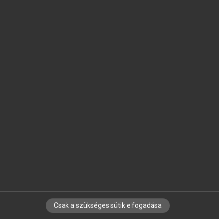
SZOTAR.NET APPLIKÁCIÓ
MICROSOFT OFFICE BŐVÍTMÉNY
BEÉPÜLŐ SZÓTÁRMODUL
ONLINE NYELVVIZSGA
EGYÉNI FELHASZNÁLÓKNAK
TANULÓKNAK
OKTATÁSI INTÉZMÉNYEKNEK
VÁLLALATI MEGOLDÁSOK
SÚGÓ
RÓLUNK
ELÉRHETŐSÉG
SÜTI BEÁLLÍTÁSOK
Csak a szükséges sütik elfogadása
IRATKOZZ FEL HÍRLEVELÜNKRE!