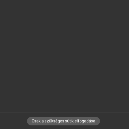
SZOTAR.NET APPLIKÁCIÓ
MICROSOFT OFFICE BŐVÍTMÉNY
BEÉPÜLŐ SZÓTÁRMODUL
ONLINE NYELVVIZSGA
EGYÉNI FELHASZNÁLÓKNAK
TANULÓKNAK
OKTATÁSI INTÉZMÉNYEKNEK
VÁLLALATI MEGOLDÁSOK
SÚGÓ
RÓLUNK
ELÉRHETŐSÉG
SÜTI BEÁLLÍTÁSOK
Csak a szükséges sütik elfogadása
IRATKOZZ FEL HÍRLEVELÜNKRE!