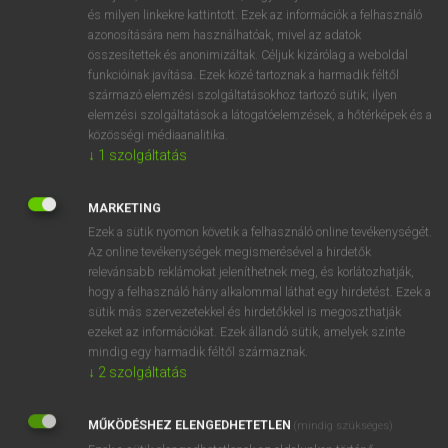
VAN ELŐFIZETÉSED?
és milyen linkekre kattintott. Ezek az információk a felhasználó
azonosítására nem használhatóak, mivel az adatok
Van előfizetésem a teljes szócikk megtekintéséhez.
összesítettek és anonimizáltak. Céljuk kizárólag a weboldal
funkcióinak javítása. Ezek közé tartoznak a harmadik féltől
BELÉPÉS
származó elemzési szolgáltatásokhoz tartozó sütik; ilyen
elemzési szolgáltatások a látogatóelemzések, a hőtérképek és a
közösségi médiaanalitika.
↓
1
szolgáltatás
MARKETING
Ezek a sütik nyomon követik a felhasználó online tevékenységét.
NINCS ELŐFIZETÉSED?
Az online tevékenységek megismerésével a hirdetők
Nincs regisztrációm és előfizetésem. A szótár 2 órás,
relevánsabb reklámokat jeleníthetnek meg, és korlátozhatják,
díjmentes próbaverziójának elindításához regisztrálok és
hogy a felhasználó hány alkalommal láthat egy hirdetést. Ezek a
sütik más szervezetekkel és hirdetőkkel is megoszthatják
belépek
.
ezeket az információkat. Ezek állandó sütik, amelyek szinte
mindig egy harmadik féltől származnak.
REGISZTRÁCIÓ
↓
2
szolgáltatás
MŰKÖDÉSHEZ ELENGEDHETETLEN
(mindig szükséges)