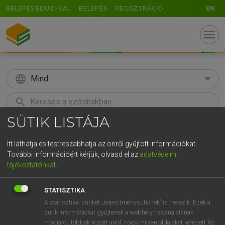
BELÉPÉS EDUID-VAL
BELÉPÉS
REGISZTRÁCIÓ
EN
menu
language
Mind
search
SÜTIK LISTÁJA
GR
KERESÉS
5
6
7
8
9
ö
ü
ó
Itt láthatja és testreszabhatja az önről gyűjtött információkat.
További információért kérjük, olvasd el az
adatvédelmi
r
t
z
u
i
o
p
ő
ú
Európai uniós terminológiai szótár
tájékoztatónkat
.
g
h
j
k
l
é
á
ű
Ω
STATISZTIKA
v
b
n
m
,
.
-
AltGr
A statisztikai sütiket „teljesítménysütiknek” is nevezik. Ezek a
sütik információkat gyűjtenek a webhely használatának
módjáról, többek között arról, hogy milyen oldalakat keresett fel