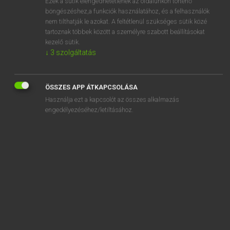
Ezek a sütik elengedhetetlenek az oldalunkon történő
böngészéshez,a funkciók használatához, és a felhasználók
EURÓPAI UNIÓS TERMINOLÓGIAI SZÓTÁR
nem tilthatják le azokat. A feltétlenül szükséges sütik közé
Kapcsolódó anyagok
tartoznak többek között a személyre szabott beállításokat
kezelő sütik.
Seeteufel
↓
3
szolgáltatás
Seetüchtigkeit
Seeverkehr
ÖSSZES APP ÁTKAPCSOLÁSA
Használja ezt a kapcsolót az összes alkalmazás
Seeverkehr
engedélyezéséhez/letiltásához.
Seeverkehrsmanagementnetz
Seezunge
Seezunge
segédanyag
segédanyag