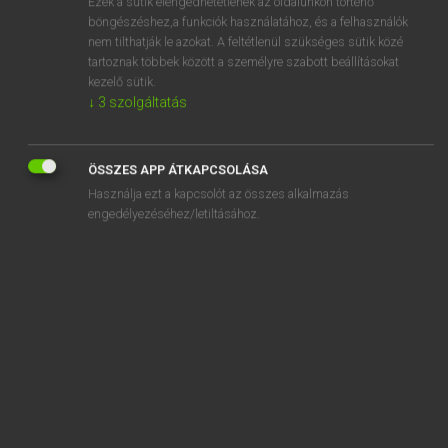
Ezek a sütik elengedhetetlenek az oldalunkon történő
böngészéshez,a funkciók használatához, és a felhasználók
EURÓPAI UNIÓS TERMINOLÓGIAI SZÓTÁR
nem tilthatják le azokat. A feltétlenül szükséges sütik közé
Kapcsolódó anyagok
tartoznak többek között a személyre szabott beállításokat
kezelő sütik.
bearing in mind
↓
3
szolgáltatás
Beatmungsgerät
Beauftragter
ÖSSZES APP ÁTKAPCSOLÁSA
Használja ezt a kapcsolót az összes alkalmazás
Beauftragter
engedélyezéséhez/letiltásához.
Beauftragter
Beauftragung von Sachverständigen
beaupré
beauty and toilet preparations
beavatkozás