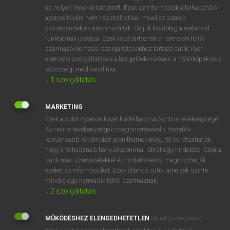
VAN ELŐFIZETÉSED?
és milyen linkekre kattintott. Ezek az információk a felhasználó
azonosítására nem használhatóak, mivel az adatok
Van előfizetésem a teljes szócikk megtekintéséhez.
összesítettek és anonimizáltak. Céljuk kizárólag a weboldal
funkcióinak javítása. Ezek közé tartoznak a harmadik féltől
BELÉPÉS
származó elemzési szolgáltatásokhoz tartozó sütik; ilyen
elemzési szolgáltatások a látogatóelemzések, a hőtérképek és a
közösségi médiaanalitika.
↓
1
szolgáltatás
MARKETING
Ezek a sütik nyomon követik a felhasználó online tevékenységét.
NINCS ELŐFIZETÉSED?
Az online tevékenységek megismerésével a hirdetők
Nincs regisztrációm és előfizetésem. A szótár 2 órás,
relevánsabb reklámokat jeleníthetnek meg, és korlátozhatják,
díjmentes próbaverziójának elindításához regisztrálok és
hogy a felhasználó hány alkalommal láthat egy hirdetést. Ezek a
sütik más szervezetekkel és hirdetőkkel is megoszthatják
belépek
.
ezeket az információkat. Ezek állandó sütik, amelyek szinte
mindig egy harmadik féltől származnak.
REGISZTRÁCIÓ
↓
2
szolgáltatás
MŰKÖDÉSHEZ ELENGEDHETETLEN
(mindig szükséges)