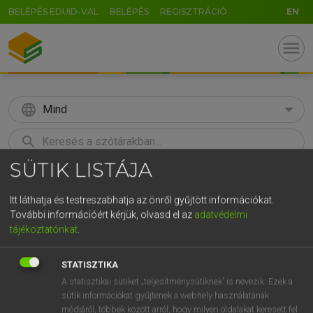
BELÉPÉS EDUID-VAL
BELÉPÉS
REGISZTRÁCIÓ
EN
menu
language
Mind
search
SÜTIK LISTÁJA
GR
KERESÉS
5
6
7
8
9
ö
ü
ó
Itt láthatja és testreszabhatja az önről gyűjtött információkat.
További információért kérjük, olvasd el az
adatvédelmi
r
t
z
u
i
o
p
ő
ú
Európai uniós terminológiai szótár
tájékoztatónkat
.
g
h
j
k
l
é
á
ű
Ω
STATISZTIKA
v
b
n
m
,
.
-
AltGr
A statisztikai sütiket „teljesítménysütiknek” is nevezik. Ezek a
sütik információkat gyűjtenek a webhely használatának
módjáról, többek között arról, hogy milyen oldalakat keresett fel