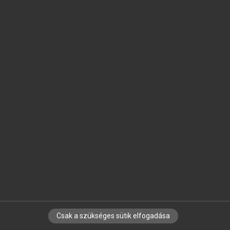
SZOTAR.NET APPLIKÁCIÓ
MICROSOFT OFFICE BŐVÍTMÉNY
BEÉPÜLŐ SZÓTÁRMODUL
ONLINE NYELVVIZSGA
EGYÉNI FELHASZNÁLÓKNAK
TANULÓKNAK
OKTATÁSI INTÉZMÉNYEKNEK
VÁLLALATI MEGOLDÁSOK
SÚGÓ
RÓLUNK
ELÉRHETŐSÉG
SÜTI BEÁLLÍTÁSOK
Csak a szükséges sütik elfogadása
IRATKOZZ FEL HÍRLEVELÜNKRE!