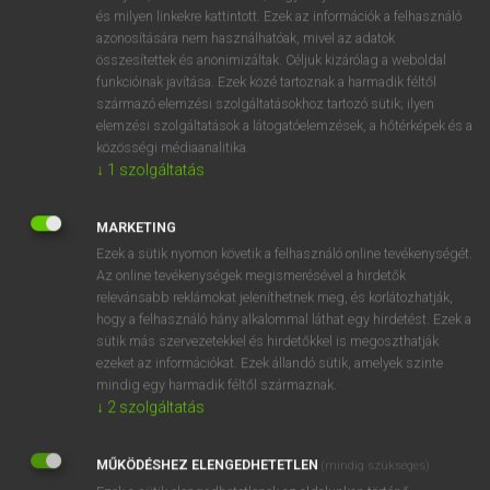
VAN ELŐFIZETÉSED?
és milyen linkekre kattintott. Ezek az információk a felhasználó
azonosítására nem használhatóak, mivel az adatok
Van előfizetésem a teljes szócikk megtekintéséhez.
összesítettek és anonimizáltak. Céljuk kizárólag a weboldal
funkcióinak javítása. Ezek közé tartoznak a harmadik féltől
BELÉPÉS
származó elemzési szolgáltatásokhoz tartozó sütik; ilyen
elemzési szolgáltatások a látogatóelemzések, a hőtérképek és a
közösségi médiaanalitika.
↓
1
szolgáltatás
MARKETING
Ezek a sütik nyomon követik a felhasználó online tevékenységét.
NINCS ELŐFIZETÉSED?
Az online tevékenységek megismerésével a hirdetők
Nincs regisztrációm és előfizetésem. A szótár 2 órás,
relevánsabb reklámokat jeleníthetnek meg, és korlátozhatják,
díjmentes próbaverziójának elindításához regisztrálok és
hogy a felhasználó hány alkalommal láthat egy hirdetést. Ezek a
sütik más szervezetekkel és hirdetőkkel is megoszthatják
belépek
.
ezeket az információkat. Ezek állandó sütik, amelyek szinte
mindig egy harmadik féltől származnak.
REGISZTRÁCIÓ
↓
2
szolgáltatás
MŰKÖDÉSHEZ ELENGEDHETETLEN
(mindig szükséges)