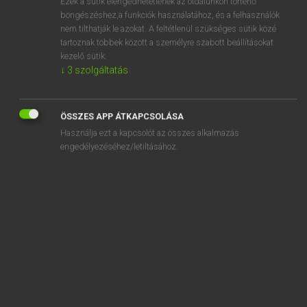
Ezek a sütik elengedhetetlenek az oldalunkon történő
böngészéshez,a funkciók használatához, és a felhasználók
EURÓPAI UNIÓS TERMINOLÓGIAI SZÓTÁR
nem tilthatják le azokat. A feltétlenül szükséges sütik közé
Kapcsolódó anyagok
tartoznak többek között a személyre szabott beállításokat
kezelő sütik.
bearer certificate
↓
3
szolgáltatás
bearer share
bearing in mind
ÖSSZES APP ÁTKAPCSOLÁSA
Használja ezt a kapcsolót az összes alkalmazás
Beatmungsgerät
engedélyezéséhez/letiltásához.
Beauftragter
Beauftragter
Beauftragter
Beauftragung von Sachverständigen
beaupré