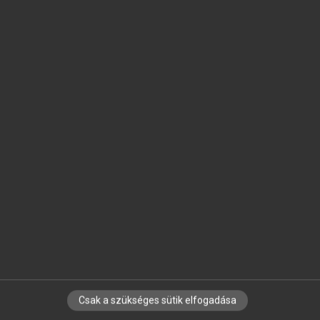
SZOTAR.NET APPLIKÁCIÓ
MICROSOFT OFFICE BŐVÍTMÉNY
BEÉPÜLŐ SZÓTÁRMODUL
ONLINE NYELVVIZSGA
EGYÉNI FELHASZNÁLÓKNAK
TANULÓKNAK
OKTATÁSI INTÉZMÉNYEKNEK
VÁLLALATI MEGOLDÁSOK
SÚGÓ
RÓLUNK
ELÉRHETŐSÉG
SÜTI BEÁLLÍTÁSOK
Csak a szükséges sütik elfogadása
IRATKOZZ FEL HÍRLEVELÜNKRE!