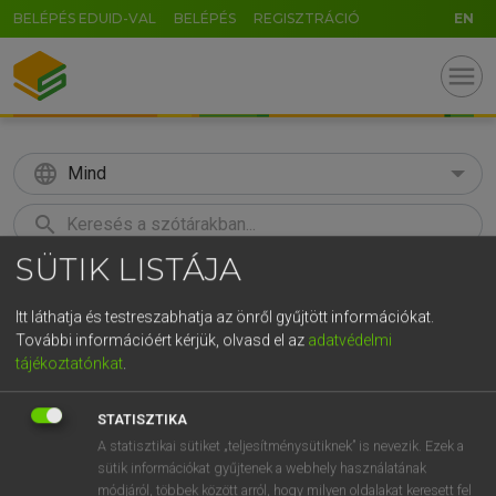
BELÉPÉS EDUID-VAL
BELÉPÉS
REGISZTRÁCIÓ
EN
menu
language
Mind
search
SÜTIK LISTÁJA
GR
KERESÉS
5
6
7
8
9
ö
ü
ó
Itt láthatja és testreszabhatja az önről gyűjtött információkat.
További információért kérjük, olvasd el az
adatvédelmi
r
t
z
u
i
o
p
ő
ú
Európai uniós terminológiai szótár
tájékoztatónkat
.
g
h
j
k
l
é
á
ű
Ω
STATISZTIKA
v
b
n
m
,
.
-
AltGr
A statisztikai sütiket „teljesítménysütiknek” is nevezik. Ezek a
sütik információkat gyűjtenek a webhely használatának
módjáról, többek között arról, hogy milyen oldalakat keresett fel