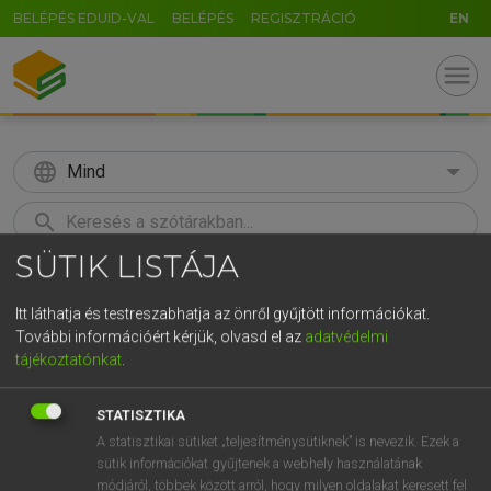
BELÉPÉS EDUID-VAL
BELÉPÉS
REGISZTRÁCIÓ
EN
menu
language
Mind
search
SÜTIK LISTÁJA
GR
KERESÉS
5
6
7
8
9
ö
ü
ó
Itt láthatja és testreszabhatja az önről gyűjtött információkat.
További információért kérjük, olvasd el az
adatvédelmi
r
t
z
u
i
o
p
ő
ú
Európai uniós terminológiai szótár
tájékoztatónkat
.
g
h
j
k
l
é
á
ű
Ω
STATISZTIKA
v
b
n
m
,
.
-
AltGr
A statisztikai sütiket „teljesítménysütiknek” is nevezik. Ezek a
sütik információkat gyűjtenek a webhely használatának
módjáról, többek között arról, hogy milyen oldalakat keresett fel