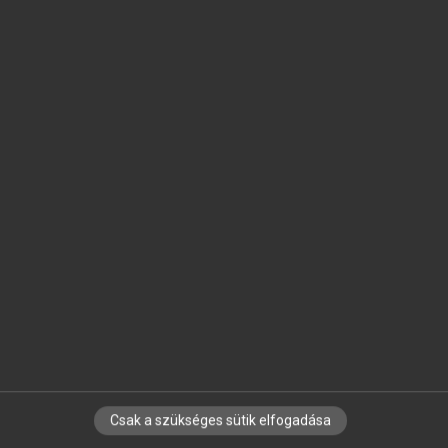
SZOTAR.NET APPLIKÁCIÓ
MICROSOFT OFFICE BŐVÍTMÉNY
BEÉPÜLŐ SZÓTÁRMODUL
ONLINE NYELVVIZSGA
EGYÉNI FELHASZNÁLÓKNAK
TANULÓKNAK
OKTATÁSI INTÉZMÉNYEKNEK
VÁLLALATI MEGOLDÁSOK
SÚGÓ
RÓLUNK
ELÉRHETŐSÉG
SÜTI BEÁLLÍTÁSOK
Csak a szükséges sütik elfogadása
IRATKOZZ FEL HÍRLEVELÜNKRE!