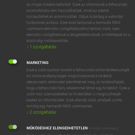
VAN ELŐFIZETÉSED?
és milyen linkekre kattintott. Ezek az információk a felhasználó
azonosítására nem használhatóak, mivel az adatok
Van előfizetésem a teljes szócikk megtekintéséhez.
összesítettek és anonimizáltak. Céljuk kizárólag a weboldal
funkcióinak javítása. Ezek közé tartoznak a harmadik féltől
BELÉPÉS
származó elemzési szolgáltatásokhoz tartozó sütik; ilyen
elemzési szolgáltatások a látogatóelemzések, a hőtérképek és a
közösségi médiaanalitika.
↓
1
szolgáltatás
MARKETING
Ezek a sütik nyomon követik a felhasználó online tevékenységét.
NINCS ELŐFIZETÉSED?
Az online tevékenységek megismerésével a hirdetők
Nincs regisztrációm és előfizetésem. A szótár 2 órás,
relevánsabb reklámokat jeleníthetnek meg, és korlátozhatják,
díjmentes próbaverziójának elindításához regisztrálok és
hogy a felhasználó hány alkalommal láthat egy hirdetést. Ezek a
sütik más szervezetekkel és hirdetőkkel is megoszthatják
belépek
.
ezeket az információkat. Ezek állandó sütik, amelyek szinte
mindig egy harmadik féltől származnak.
REGISZTRÁCIÓ
↓
2
szolgáltatás
MŰKÖDÉSHEZ ELENGEDHETETLEN
(mindig szükséges)