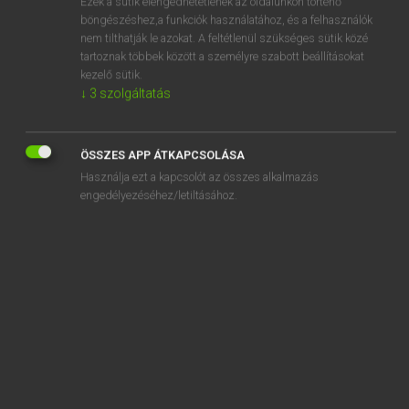
Ezek a sütik elengedhetetlenek az oldalunkon történő
böngészéshez,a funkciók használatához, és a felhasználók
EURÓPAI UNIÓS TERMINOLÓGIAI SZÓTÁR
nem tilthatják le azokat. A feltétlenül szükséges sütik közé
Kapcsolódó anyagok
tartoznak többek között a személyre szabott beállításokat
kezelő sütik.
wire rod mill
↓
3
szolgáltatás
Wirkbad
Wirkerei und Strickerei
ÖSSZES APP ÁTKAPCSOLÁSA
Használja ezt a kapcsolót az összes alkalmazás
wirksam
engedélyezéséhez/letiltásához.
wirksame Konzentration der Interventionen
wirksamer Organismus
wirksame Überwachung
Wirkstoff
Wirkstoffzuschläge bei der Herstellung