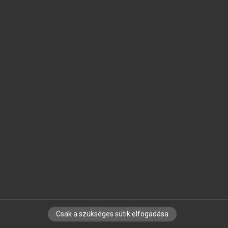
SZOTAR.NET APPLIKÁCIÓ
MICROSOFT OFFICE BŐVÍTMÉNY
BEÉPÜLŐ SZÓTÁRMODUL
ONLINE NYELVVIZSGA
EGYÉNI FELHASZNÁLÓKNAK
TANULÓKNAK
OKTATÁSI INTÉZMÉNYEKNEK
VÁLLALATI MEGOLDÁSOK
SÚGÓ
RÓLUNK
ELÉRHETŐSÉG
SÜTI BEÁLLÍTÁSOK
Csak a szükséges sütik elfogadása
IRATKOZZ FEL HÍRLEVELÜNKRE!