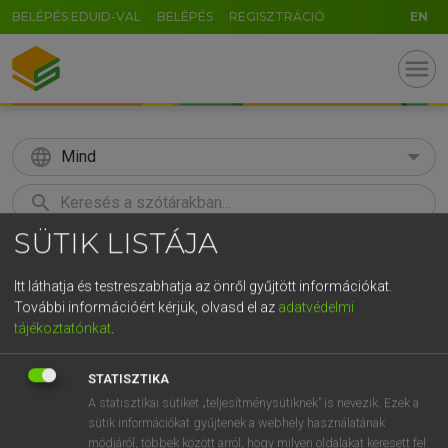
BELÉPÉS EDUID-VAL
BELÉPÉS
REGISZTRÁCIÓ
EN
menu
language
Mind
search
SÜTIK LISTÁJA
U
GR
KERESÉS
5
6
7
8
9
ö
ü
ó
Itt láthatja és testreszabhatja az önről gyűjtött információkat.
További információért kérjük, olvasd el az
adatvédelmi
r
t
z
u
i
o
p
ő
ú
Európai uniós terminológiai szótár
tájékoztatónkat
.
g
h
j
k
l
é
á
ű
Ω
STATISZTIKA
v
b
n
m
,
.
-
AltGr
A statisztikai sütiket „teljesítménysütiknek” is nevezik. Ezek a
sütik információkat gyűjtenek a webhely használatának
módjáról, többek között arról, hogy milyen oldalakat keresett fel