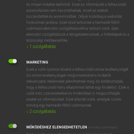
VAN ELŐFIZETÉSED?
és milyen linkekre kattintott. Ezek az információk a felhasználó
azonosítására nem használhatóak, mivel az adatok
Van előfizetésem a teljes szócikk megtekintéséhez.
összesítettek és anonimizáltak. Céljuk kizárólag a weboldal
funkcióinak javítása. Ezek közé tartoznak a harmadik féltől
BELÉPÉS
származó elemzési szolgáltatásokhoz tartozó sütik; ilyen
elemzési szolgáltatások a látogatóelemzések, a hőtérképek és a
közösségi médiaanalitika.
↓
1
szolgáltatás
MARKETING
Ezek a sütik nyomon követik a felhasználó online tevékenységét.
NINCS ELŐFIZETÉSED?
Az online tevékenységek megismerésével a hirdetők
Nincs regisztrációm és előfizetésem. A szótár 2 órás,
relevánsabb reklámokat jeleníthetnek meg, és korlátozhatják,
díjmentes próbaverziójának elindításához regisztrálok és
hogy a felhasználó hány alkalommal láthat egy hirdetést. Ezek a
sütik más szervezetekkel és hirdetőkkel is megoszthatják
belépek
.
ezeket az információkat. Ezek állandó sütik, amelyek szinte
mindig egy harmadik féltől származnak.
REGISZTRÁCIÓ
↓
2
szolgáltatás
MŰKÖDÉSHEZ ELENGEDHETETLEN
(mindig szükséges)