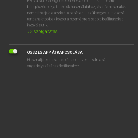
Ezek a sütik elengedhetetlenek az oldalunkon történő
böngészéshez,a funkciók használatához, és a felhasználók
EURÓPAI UNIÓS TERMINOLÓGIAI SZÓTÁR
nem tilthatják le azokat. A feltétlenül szükséges sütik közé
Kapcsolódó anyagok
tartoznak többek között a személyre szabott beállításokat
kezelő sütik.
wireless local loop
↓
3
szolgáltatás
wire rod mill
Wirkbad
ÖSSZES APP ÁTKAPCSOLÁSA
Használja ezt a kapcsolót az összes alkalmazás
Wirkerei und Strickerei
engedélyezéséhez/letiltásához.
wirksam
wirksame Konzentration der Interventionen
wirksamer Organismus
wirksame Überwachung
Wirkstoff