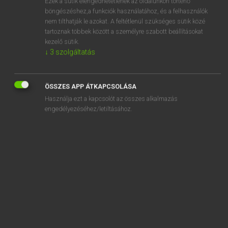
Ezek a sütik elengedhetetlenek az oldalunkon történő
böngészéshez,a funkciók használatához, és a felhasználók
EURÓPAI UNIÓS TERMINOLÓGIAI SZÓTÁR
nem tilthatják le azokat. A feltétlenül szükséges sütik közé
Kapcsolódó anyagok
tartoznak többek között a személyre szabott beállításokat
kezelő sütik.
kamatvárakozások
↓
3
szolgáltatás
Kambodscha
Kambodzsa
ÖSSZES APP ÁTKAPCSOLÁSA
Használja ezt a kapcsolót az összes alkalmazás
Kambodzsai Királyság
engedélyezéséhez/letiltásához.
Kamerun
Kamerun
Kameruni Köztársaság
Kammergarngewebe aus Wolle
Kammern bilden