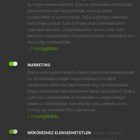
VAN ELŐFIZETÉSED?
és milyen linkekre kattintott. Ezek az információk a felhasználó
azonosítására nem használhatóak, mivel az adatok
Van előfizetésem a teljes szócikk megtekintéséhez.
összesítettek és anonimizáltak. Céljuk kizárólag a weboldal
funkcióinak javítása. Ezek közé tartoznak a harmadik féltől
BELÉPÉS
származó elemzési szolgáltatásokhoz tartozó sütik; ilyen
elemzési szolgáltatások a látogatóelemzések, a hőtérképek és a
közösségi médiaanalitika.
↓
1
szolgáltatás
MARKETING
Ezek a sütik nyomon követik a felhasználó online tevékenységét.
NINCS ELŐFIZETÉSED?
Az online tevékenységek megismerésével a hirdetők
Nincs regisztrációm és előfizetésem. A szótár 2 órás,
relevánsabb reklámokat jeleníthetnek meg, és korlátozhatják,
díjmentes próbaverziójának elindításához regisztrálok és
hogy a felhasználó hány alkalommal láthat egy hirdetést. Ezek a
sütik más szervezetekkel és hirdetőkkel is megoszthatják
belépek
.
ezeket az információkat. Ezek állandó sütik, amelyek szinte
mindig egy harmadik féltől származnak.
REGISZTRÁCIÓ
↓
2
szolgáltatás
MŰKÖDÉSHEZ ELENGEDHETETLEN
(mindig szükséges)