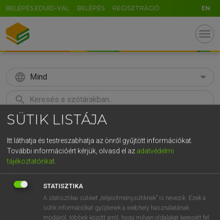
BELÉPÉS EDUID-VAL
BELÉPÉS
REGISZTRÁCIÓ
EN
menu
language
Mind
search
SÜTIK LISTÁJA
GR
KERESÉS
5
6
7
8
9
ö
ü
ó
Itt láthatja és testreszabhatja az önről gyűjtött információkat.
További információért kérjük, olvasd el az
adatvédelmi
r
t
z
u
i
o
p
ő
ú
Európai uniós terminológiai szótár
tájékoztatónkat
.
g
h
j
k
l
é
á
ű
Ω
STATISZTIKA
v
b
n
m
,
.
-
AltGr
A statisztikai sütiket „teljesítménysütiknek” is nevezik. Ezek a
sütik információkat gyűjtenek a webhely használatának
módjáról, többek között arról, hogy milyen oldalakat keresett fel