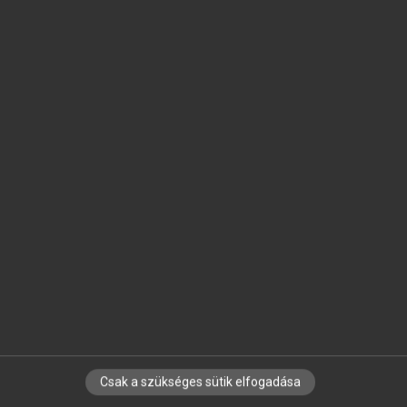
SZOTAR.NET APPLIKÁCIÓ
MICROSOFT OFFICE BŐVÍTMÉNY
BEÉPÜLŐ SZÓTÁRMODUL
ONLINE NYELVVIZSGA
EGYÉNI FELHASZNÁLÓKNAK
TANULÓKNAK
OKTATÁSI INTÉZMÉNYEKNEK
VÁLLALATI MEGOLDÁSOK
SÚGÓ
RÓLUNK
ELÉRHETŐSÉG
SÜTI BEÁLLÍTÁSOK
Csak a szükséges sütik elfogadása
IRATKOZZ FEL HÍRLEVELÜNKRE!