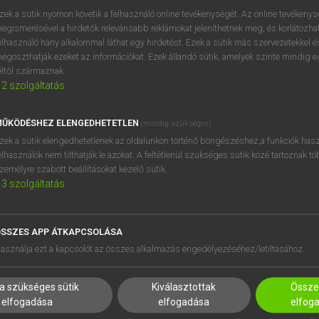
BELÉPÉS
regisztrálok és
belépek
.
zek a sütik nyomon követik a felhasználó online tevékenységét. Az online tevékeny
egismerésével a hirdetők relevánsabb reklámokat jeleníthetnek meg, és korlátozhat
REGISZTRÁCIÓ
elhasználó hány alkalommal láthat egy hirdetést. Ezek a sütik más szervezetekkel és
egoszthatják ezeket az információkat. Ezek állandó sütik, amelyek szinte mindig 
éltől származnak.
2
szolgáltatás
ŰKÖDÉSHEZ ELENGEDHETETLEN
(mindig szükséges)
zek a sütik elengedhetetlenek az oldalunkon történő böngészéshez,a funkciók hasz
elhasználók nem tilthatják le azokat. A feltétlenül szükséges sütik közé tartoznak t
zemélyre szabott beállításokat kezelő sütik.
3
szolgáltatás
SSZES APP ÁTKAPCSOLÁSA
HASZNÁLÓKNAK
SÚGÓ
asználja ezt a kapcsolót az összes alkalmazás engedélyezéséhez/letiltásához.
K
RÓLUNK
NTÉZMÉNYEKNEK
ELÉRHETŐSÉG
a szükséges sütik
Kiválasztottak
Összes
MEGOLDÁSOK
SÜTI BEÁLLÍTÁSOK
elfogadása
elfogadása
elfog