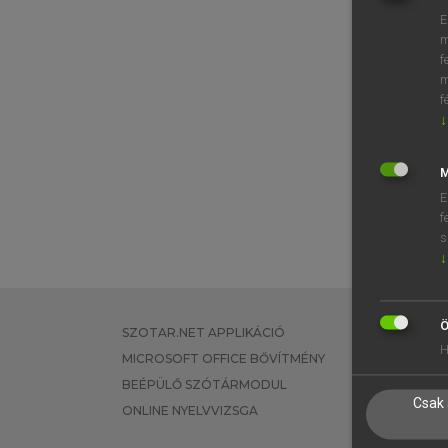
E
m
f
m
f
↓
M
E
f
s
↓
Ö
SZOTAR.NET APPLIKÁCIÓ
EGYÉNI FEL
H
MICROSOFT OFFICE BŐVÍTMÉNY
TANULÓKNA
BEÉPÜLŐ SZÓTÁRMODUL
OKTATÁSI I
Csak 
ONLINE NYELVVIZSGA
VÁLLALATI 