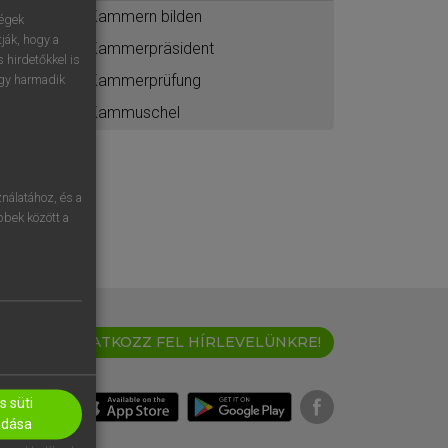
Kammern bilden
ségek
ják, hogy a
Kammerpräsident
 hirdetőkkel is
Kammerprüfung
egy harmadik
Kammuschel
nálatához, és a
öbbek között a
IRATKOZZ FEL HÍRLEVELÜNKRE!
 süti
adása