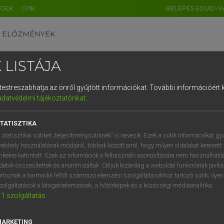
ÉGEK
GYIK
BELÉPÉS EDUID-V
ELŐZMÉNYEK
 LISTÁJA
és testreszabhatja az önről gyűjtött információkat.
További információért k
HU
DE
CN
FR
ES
IT
NL
RU
GR
adatvédelmi tájékoztatónkat
.
pai uniós terminológiai szótár
1
2
3
4
5
6
7
8
9
TATISZTIKA
q
w
e
r
t
z
u
i
 statisztikai sütiket „teljesítménysütiknek” is nevezik. Ezek a sütik információkat gy
ebhely használatának módjáról, többek között arról, hogy milyen oldalakat keresett 
a
s
d
f
g
h
j
k
l
é
inkekre kattintott. Ezek az információk a felhasználó azonosítására nem használható
datok összesítettek és anonimizáltak. Céljuk kizárólag a weboldal funkcióinak javít
í
y
x
c
v
b
n
m
,
.
artoznak a harmadik féltől származó elemzési szolgáltatásokhoz tartozó sütik; ilye
VAN ELŐFIZETÉSED?
NINCS ELŐFIZETÉSED
zolgáltatások a látogatóelemzések, a hőtérképek és a közösségi médiaanalitika.
1
szolgáltatás
előfizetésem a teljes szócikk
Nincs regisztrációm és előfiz
megtekintéséhez.
A szótár 2 órás, díjmente
próbaverziójának elindítás
MARKETING