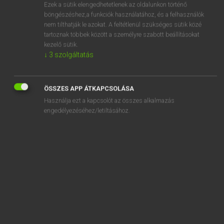
Ezek a sütik elengedhetetlenek az oldalunkon történő
böngészéshez,a funkciók használatához, és a felhasználók
EURÓPAI UNIÓS TERMINOLÓGIAI SZÓTÁR
nem tilthatják le azokat. A feltétlenül szükséges sütik közé
Kapcsolódó anyagok
tartoznak többek között a személyre szabott beállításokat
kezelő sütik.
Werkblei
↓
3
szolgáltatás
Werk der Photographie
Werkmeister
ÖSSZES APP ÁTKAPCSOLÁSA
Werkmilch
Használja ezt a kapcsolót az összes alkalmazás
engedélyezéséhez/letiltásához.
Werkstattschiff
Werksvertrag
Werkverkehrsflüge
Werkzeuge, Werkzeugfassungen, Werkzeuggriffe und
Werkzeugstiele, Fassungen, Stiele und Griffe für Besen,
Bürsten und Pinsel, aus Holz
Werkzeuge und andere Gebrauchsgüter für Haus und
Garten