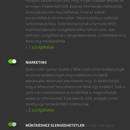
módjáról, többek között arról, hogy milyen oldalakat keresett fel
VAN ELŐFIZETÉSED?
és milyen linkekre kattintott. Ezek az információk a felhasználó
azonosítására nem használhatóak, mivel az adatok
Van előfizetésem a teljes szócikk megtekintéséhez.
összesítettek és anonimizáltak. Céljuk kizárólag a weboldal
funkcióinak javítása. Ezek közé tartoznak a harmadik féltől
BELÉPÉS
származó elemzési szolgáltatásokhoz tartozó sütik; ilyen
elemzési szolgáltatások a látogatóelemzések, a hőtérképek és a
közösségi médiaanalitika.
↓
1
szolgáltatás
MARKETING
NINCS ELŐFIZETÉSED?
Ezek a sütik nyomon követik a felhasználó online tevékenységét.
Az online tevékenységek megismerésével a hirdetők
Nincs regisztrációm és előfizetésem. A szótár 2 órás,
relevánsabb reklámokat jeleníthetnek meg, és korlátozhatják,
díjmentes próbaverziójának elindításához regisztrálok és
hogy a felhasználó hány alkalommal láthat egy hirdetést. Ezek a
belépek
.
sütik más szervezetekkel és hirdetőkkel is megoszthatják
ezeket az információkat. Ezek állandó sütik, amelyek szinte
REGISZTRÁCIÓ
mindig egy harmadik féltől származnak.
↓
2
szolgáltatás
MŰKÖDÉSHEZ ELENGEDHETETLEN
(mindig szükséges)