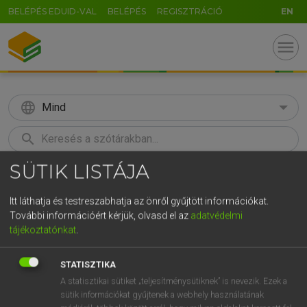
BELÉPÉS EDUID-VAL
BELÉPÉS
REGISZTRÁCIÓ
EN
menu
language
Mind
search
GR
SÜTIK LISTÁJA
KERESÉS
5
6
7
8
9
ö
ü
ó
Itt láthatja és testreszabhatja az önről gyűjtött információkat.
r
t
z
u
i
o
p
ő
ú
További információért kérjük, olvasd el az
adatvédelmi
Európai uniós terminológiai szótár
tájékoztatónkat
.
g
h
j
k
l
é
á
ű
Ω
STATISZTIKA
v
b
n
m
,
.
-
AltGr
A statisztikai sütiket „teljesítménysütiknek” is nevezik. Ezek a
sütik információkat gyűjtenek a webhely használatának