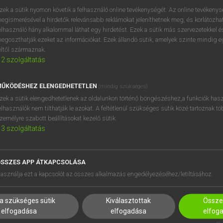
BELÉPÉS
regisztrálok és
belépek
.
zek a sütik nyomon követik a felhasználó online tevékenységét. Az online tevékeny
egismerésével a hirdetők relevánsabb reklámokat jeleníthetnek meg, és korlátozhat
REGISZTRÁCIÓ
elhasználó hány alkalommal láthat egy hirdetést. Ezek a sütik más szervezetekkel és
egoszthatják ezeket az információkat. Ezek állandó sütik, amelyek szinte mindig 
éltől származnak.
2
szolgáltatás
ŰKÖDÉSHEZ ELENGEDHETETLEN
(mindig szükséges)
zek a sütik elengedhetetlenek az oldalunkon történő böngészéshez,a funkciók hasz
elhasználók nem tilthatják le azokat. A feltétlenül szükséges sütik közé tartoznak t
zemélyre szabott beállításokat kezelő sütik.
3
szolgáltatás
SSZES APP ÁTKAPCSOLÁSA
HASZNÁLÓKNAK
SÚGÓ
asználja ezt a kapcsolót az összes alkalmazás engedélyezéséhez/letiltásához.
K
RÓLUNK
NTÉZMÉNYEKNEK
ELÉRHETŐSÉG
a szükséges sütik
Kiválasztottak
Összes
MEGOLDÁSOK
SÜTI BEÁLLÍTÁSOK
elfogadása
elfogadása
elfog