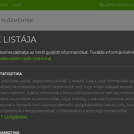
ÉGEK
GYIK
BELÉPÉS EDUID-V
ELŐZMÉNYEK
 LISTÁJA
és testreszabhatja az önről gyűjtött információkat.
További információért k
HU
DE
CN
FR
ES
IT
NL
RU
GR
adatvédelmi tájékoztatónkat
.
pai uniós terminológiai szótár
1
2
3
4
5
6
7
8
9
TATISZTIKA
q
w
e
r
t
z
u
i
 statisztikai sütiket „teljesítménysütiknek” is nevezik. Ezek a sütik információkat gy
ebhely használatának módjáról, többek között arról, hogy milyen oldalakat keresett 
a
s
d
f
g
h
j
k
l
é
inkekre kattintott. Ezek az információk a felhasználó azonosítására nem használható
datok összesítettek és anonimizáltak. Céljuk kizárólag a weboldal funkcióinak javít
í
y
x
c
v
b
n
m
,
.
artoznak a harmadik féltől származó elemzési szolgáltatásokhoz tartozó sütik; ilye
VAN ELŐFIZETÉSED?
NINCS ELŐFIZETÉSED
zolgáltatások a látogatóelemzések, a hőtérképek és a közösségi médiaanalitika.
1
szolgáltatás
előfizetésem a teljes szócikk
Nincs regisztrációm és előfiz
megtekintéséhez.
A szótár 2 órás, díjmente
próbaverziójának elindítás
MARKETING