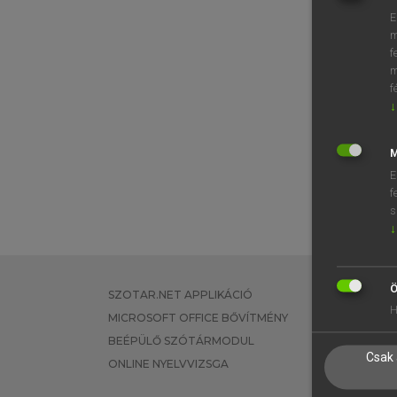
E
m
f
m
f
↓
M
E
f
s
↓
Ö
SZOTAR.NET APPLIKÁCIÓ
EGYÉNI FEL
H
MICROSOFT OFFICE BŐVÍTMÉNY
TANULÓKNA
BEÉPÜLŐ SZÓTÁRMODUL
OKTATÁSI I
Csak 
ONLINE NYELVVIZSGA
VÁLLALATI 