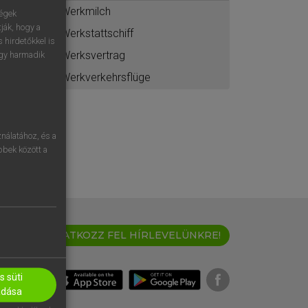
Werkmilch
ségek
ják, hogy a
Werkstattschiff
 hirdetőkkel is
Werksvertrag
egy harmadik
Werkverkehrsflüge
nálatához, és a
öbbek között a
IRATKOZZ FEL HÍRLEVELÜNKRE!
 süti
adása