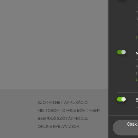
E
m
f
m
f
↓
M
E
f
s
↓
Ö
SZOTAR.NET APPLIKÁCIÓ
EGYÉNI FEL
H
MICROSOFT OFFICE BŐVÍTMÉNY
TANULÓKNA
BEÉPÜLŐ SZÓTÁRMODUL
OKTATÁSI I
Csak 
ONLINE NYELVVIZSGA
VÁLLALATI 