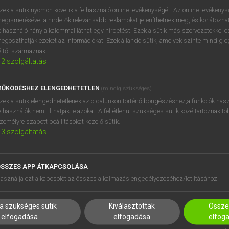
BELÉPÉS
regisztrálok és
belépek
.
zek a sütik nyomon követik a felhasználó online tevékenységét. Az online tevékeny
egismerésével a hirdetők relevánsabb reklámokat jeleníthetnek meg, és korlátozhat
REGISZTRÁCIÓ
elhasználó hány alkalommal láthat egy hirdetést. Ezek a sütik más szervezetekkel és
egoszthatják ezeket az információkat. Ezek állandó sütik, amelyek szinte mindig 
éltől származnak.
2
szolgáltatás
ŰKÖDÉSHEZ ELENGEDHETETLEN
(mindig szükséges)
zek a sütik elengedhetetlenek az oldalunkon történő böngészéshez,a funkciók hasz
elhasználók nem tilthatják le azokat. A feltétlenül szükséges sütik közé tartoznak t
zemélyre szabott beállításokat kezelő sütik.
3
szolgáltatás
SSZES APP ÁTKAPCSOLÁSA
HASZNÁLÓKNAK
SÚGÓ
asználja ezt a kapcsolót az összes alkalmazás engedélyezéséhez/letiltásához.
K
RÓLUNK
NTÉZMÉNYEKNEK
ELÉRHETŐSÉG
a szükséges sütik
Kiválasztottak
Összes
MEGOLDÁSOK
SÜTI BEÁLLÍTÁSOK
elfogadása
elfogadása
elfog