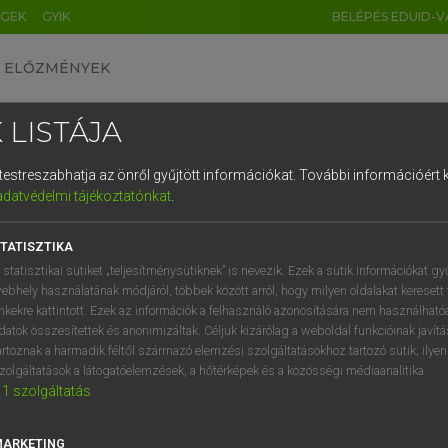
ÉGEK
GYIK
BELÉPÉS EDUID-V
ELŐZMÉNYEK
 LISTÁJA
és testreszabhatja az önről gyűjtött információkat.
További információért k
HU
DE
CN
FR
ES
IT
NL
RU
GR
adatvédelmi tájékoztatónkat
.
pai uniós terminológiai szótár
1
2
3
4
5
6
7
8
9
TATISZTIKA
q
w
e
r
t
z
u
i
 statisztikai sütiket „teljesítménysütiknek” is nevezik. Ezek a sütik információkat gy
ebhely használatának módjáról, többek között arról, hogy milyen oldalakat keresett 
a
s
d
f
g
h
j
k
l
é
inkekre kattintott. Ezek az információk a felhasználó azonosítására nem használható
datok összesítettek és anonimizáltak. Céljuk kizárólag a weboldal funkcióinak javít
í
y
x
c
v
b
n
m
,
.
artoznak a harmadik féltől származó elemzési szolgáltatásokhoz tartozó sütik; ilye
VAN ELŐFIZETÉSED?
NINCS ELŐFIZETÉSED
zolgáltatások a látogatóelemzések, a hőtérképek és a közösségi médiaanalitika.
1
szolgáltatás
előfizetésem a teljes szócikk
Nincs regisztrációm és előfiz
megtekintéséhez.
A szótár 2 órás, díjmente
próbaverziójának elindítás
MARKETING