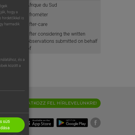
Afrique du Sud
ségek
ják, hogy a
afrométer
 hirdetőkkel is
after-care
egy harmadik
after considering the written
observations submitted on behalf
of
nálatához, és a
öbbek között a
IRATKOZZ FEL HÍRLEVELÜNKRE!
 süti
adása