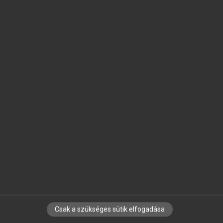
SZOTAR.NET APPLIKÁCIÓ
MICROSOFT OFFICE BŐVÍTMÉNY
BEÉPÜLŐ SZÓTÁRMODUL
ONLINE NYELVVIZSGA
EGYÉNI FELHASZNÁLÓKNAK
TANULÓKNAK
OKTATÁSI INTÉZMÉNYEKNEK
VÁLLALATI MEGOLDÁSOK
SÚGÓ
RÓLUNK
ELÉRHETŐSÉG
SÜTI BEÁLLÍTÁSOK
Csak a szükséges sütik elfogadása
IRATKOZZ FEL HÍRLEVELÜNKRE!