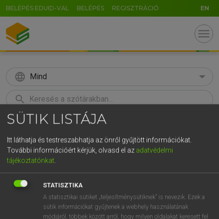
BELÉPÉS EDUID-VAL
BELÉPÉS
REGISZTRÁCIÓ
EN
menu
language
Mind
search
SÜTIK LISTÁJA
GR
KERESÉS
5
6
7
8
9
ö
ü
ó
Itt láthatja és testreszabhatja az önről gyűjtött információkat.
További információért kérjük, olvasd el az
adatvédelmi
r
t
z
u
i
o
p
ő
ú
Európai uniós terminológiai szótár
tájékoztatónkat
.
g
h
j
k
l
é
á
ű
Ω
STATISZTIKA
v
b
n
m
,
.
-
AltGr
A statisztikai sütiket „teljesítménysütiknek” is nevezik. Ezek a
sütik információkat gyűjtenek a webhely használatának
módjáról, többek között arról, hogy milyen oldalakat keresett fel