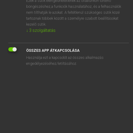
Ezek a sütik elengedhetetlenek az oldalunkon történő
böngészéshez,a funkciók használatához, és a felhasználók
EURÓPAI UNIÓS TERMINOLÓGIAI SZÓTÁR
nem tilthatják le azokat. A feltétlenül szükséges sütik közé
Kapcsolódó anyagok
tartoznak többek között a személyre szabott beállításokat
kezelő sütik.
Afrikanische Entwicklungsbank
↓
3
szolgáltatás
afrikanische Pferdepest
Afrikanischer Entwicklungsfonds
ÖSSZES APP ÁTKAPCSOLÁSA
Használja ezt a kapcsolót az összes alkalmazás
afrikanischer Pferdekopf
engedélyezéséhez/letiltásához.
afrikanische Schweinepest
afrikanische Sichelflosser
afrikanische Tiefseegarneele
Afrique du Sud
afrométer