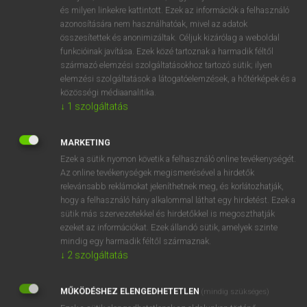
VAN ELŐFIZETÉSED?
és milyen linkekre kattintott. Ezek az információk a felhasználó
azonosítására nem használhatóak, mivel az adatok
Van előfizetésem a teljes szócikk megtekintéséhez.
összesítettek és anonimizáltak. Céljuk kizárólag a weboldal
funkcióinak javítása. Ezek közé tartoznak a harmadik féltől
BELÉPÉS
származó elemzési szolgáltatásokhoz tartozó sütik; ilyen
elemzési szolgáltatások a látogatóelemzések, a hőtérképek és a
közösségi médiaanalitika.
↓
1
szolgáltatás
MARKETING
Ezek a sütik nyomon követik a felhasználó online tevékenységét.
NINCS ELŐFIZETÉSED?
Az online tevékenységek megismerésével a hirdetők
Nincs regisztrációm és előfizetésem. A szótár 2 órás,
relevánsabb reklámokat jeleníthetnek meg, és korlátozhatják,
díjmentes próbaverziójának elindításához regisztrálok és
hogy a felhasználó hány alkalommal láthat egy hirdetést. Ezek a
sütik más szervezetekkel és hirdetőkkel is megoszthatják
belépek
.
ezeket az információkat. Ezek állandó sütik, amelyek szinte
mindig egy harmadik féltől származnak.
REGISZTRÁCIÓ
↓
2
szolgáltatás
MŰKÖDÉSHEZ ELENGEDHETETLEN
(mindig szükséges)