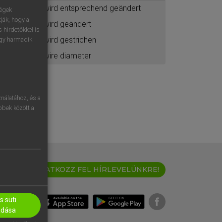
wird entsprechend geändert
ségek
ják, hogy a
wird geändert
 hirdetőkkel is
wird gestrichen
egy harmadik
wire diameter
nálatához, és a
öbbek között a
IRATKOZZ FEL HÍRLEVELÜNKRE!
 süti
adása