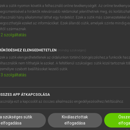
BELÉPÉS
regisztrálok és
belépek
.
zek a sütik nyomon követik a felhasználó online tevékenységét. Az online tevékeny
egismerésével a hirdetők relevánsabb reklámokat jeleníthetnek meg, és korlátozhat
REGISZTRÁCIÓ
elhasználó hány alkalommal láthat egy hirdetést. Ezek a sütik más szervezetekkel és
egoszthatják ezeket az információkat. Ezek állandó sütik, amelyek szinte mindig 
éltől származnak.
2
szolgáltatás
ŰKÖDÉSHEZ ELENGEDHETETLEN
(mindig szükséges)
zek a sütik elengedhetetlenek az oldalunkon történő böngészéshez,a funkciók hasz
elhasználók nem tilthatják le azokat. A feltétlenül szükséges sütik közé tartoznak t
zemélyre szabott beállításokat kezelő sütik.
3
szolgáltatás
SSZES APP ÁTKAPCSOLÁSA
HASZNÁLÓKNAK
SÚGÓ
asználja ezt a kapcsolót az összes alkalmazás engedélyezéséhez/letiltásához.
K
RÓLUNK
NTÉZMÉNYEKNEK
ELÉRHETŐSÉG
a szükséges sütik
Kiválasztottak
Összes
MEGOLDÁSOK
SÜTI BEÁLLÍTÁSOK
elfogadása
elfogadása
elfog