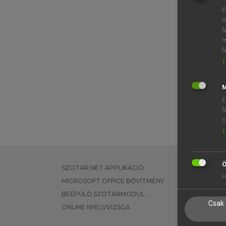
E
m
f
m
f
↓
M
E
f
s
↓
Ö
SZOTAR.NET APPLIKÁCIÓ
EGYÉNI FEL
H
MICROSOFT OFFICE BŐVÍTMÉNY
TANULÓKNA
BEÉPÜLŐ SZÓTÁRMODUL
OKTATÁSI I
Csak 
ONLINE NYELVVIZSGA
VÁLLALATI 