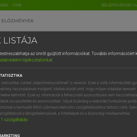
ÉGEK
GYIK
BELÉPÉS EDUID-V
ELŐZMÉNYEK
 LISTÁJA
és testreszabhatja az önről gyűjtött információkat.
További információért k
HU
DE
CN
FR
ES
IT
NL
RU
GR
adatvédelmi tájékoztatónkat
.
pai uniós terminológiai szótár
1
2
3
4
5
6
7
8
9
TATISZTIKA
q
w
e
r
t
z
u
i
 statisztikai sütiket „teljesítménysütiknek” is nevezik. Ezek a sütik információkat gy
ebhely használatának módjáról, többek között arról, hogy milyen oldalakat keresett 
a
s
d
f
g
h
j
k
l
é
inkekre kattintott. Ezek az információk a felhasználó azonosítására nem használható
datok összesítettek és anonimizáltak. Céljuk kizárólag a weboldal funkcióinak javít
í
y
x
c
v
b
n
m
,
.
artoznak a harmadik féltől származó elemzési szolgáltatásokhoz tartozó sütik; ilye
VAN ELŐFIZETÉSED?
NINCS ELŐFIZETÉSED
zolgáltatások a látogatóelemzések, a hőtérképek és a közösségi médiaanalitika.
1
szolgáltatás
előfizetésem a teljes szócikk
Nincs regisztrációm és előfiz
megtekintéséhez.
A szótár 2 órás, díjmente
próbaverziójának elindítás
MARKETING