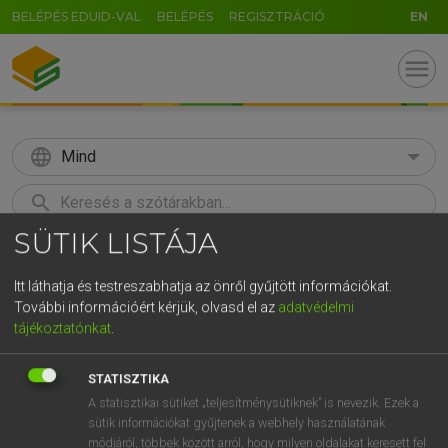
BELÉPÉS EDUID-VAL
BELÉPÉS
REGISZTRÁCIÓ
EN
menu
language
Mind
search
SÜTIK LISTÁJA
GR
KERESÉS
5
6
7
8
9
ö
ü
ó
Itt láthatja és testreszabhatja az önről gyűjtött információkat.
További információért kérjük, olvasd el az
adatvédelmi
r
t
z
u
i
o
p
ő
ú
Európai uniós terminológiai szótár
tájékoztatónkat
.
g
h
j
k
l
é
á
ű
Ω
STATISZTIKA
v
b
n
m
,
.
-
AltGr
A statisztikai sütiket „teljesítménysütiknek” is nevezik. Ezek a
sütik információkat gyűjtenek a webhely használatának
módjáról, többek között arról, hogy milyen oldalakat keresett fel