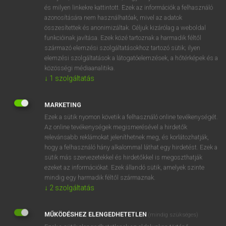
VAN ELŐFIZETÉSED?
és milyen linkekre kattintott. Ezek az információk a felhasználó
azonosítására nem használhatóak, mivel az adatok
Van előfizetésem a teljes szócikk megtekintéséhez.
összesítettek és anonimizáltak. Céljuk kizárólag a weboldal
funkcióinak javítása. Ezek közé tartoznak a harmadik féltől
BELÉPÉS
származó elemzési szolgáltatásokhoz tartozó sütik; ilyen
elemzési szolgáltatások a látogatóelemzések, a hőtérképek és a
közösségi médiaanalitika.
↓
1
szolgáltatás
MARKETING
Ezek a sütik nyomon követik a felhasználó online tevékenységét.
NINCS ELŐFIZETÉSED?
Az online tevékenységek megismerésével a hirdetők
Nincs regisztrációm és előfizetésem. A szótár 2 órás,
relevánsabb reklámokat jeleníthetnek meg, és korlátozhatják,
díjmentes próbaverziójának elindításához regisztrálok és
hogy a felhasználó hány alkalommal láthat egy hirdetést. Ezek a
sütik más szervezetekkel és hirdetőkkel is megoszthatják
belépek
.
ezeket az információkat. Ezek állandó sütik, amelyek szinte
mindig egy harmadik féltől származnak.
REGISZTRÁCIÓ
↓
2
szolgáltatás
MŰKÖDÉSHEZ ELENGEDHETETLEN
(mindig szükséges)