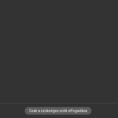
SZOTAR.NET APPLIKÁCIÓ
MICROSOFT OFFICE BŐVÍTMÉNY
BEÉPÜLŐ SZÓTÁRMODUL
ONLINE NYELVVIZSGA
EGYÉNI FELHASZNÁLÓKNAK
TANULÓKNAK
OKTATÁSI INTÉZMÉNYEKNEK
VÁLLALATI MEGOLDÁSOK
SÚGÓ
RÓLUNK
ELÉRHETŐSÉG
SÜTI BEÁLLÍTÁSOK
Csak a szükséges sütik elfogadása
IRATKOZZ FEL HÍRLEVELÜNKRE!