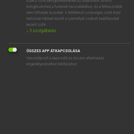
Ezek a sütik elengedhetetlenek az oldalunkon történő
böngészéshez,a funkciók használatához, és a felhasználók
EURÓPAI UNIÓS TERMINOLÓGIAI SZÓTÁR
nem tilthatják le azokat. A feltétlenül szükséges sütik közé
Kapcsolódó anyagok
tartoznak többek között a személyre szabott beállításokat
kezelő sütik.
WIPO-Vertrag über Darbietungen und Tonträger
↓
3
szolgáltatás
Wirbelmischung (Vortex)
Wirbelschichtverfahren
ÖSSZES APP ÁTKAPCSOLÁSA
Használja ezt a kapcsolót az összes alkalmazás
wird
engedélyezéséhez/letiltásához.
wird angefügt
wird angefügt
wird eingefügt
wird entsprechend geändert
wird geändert