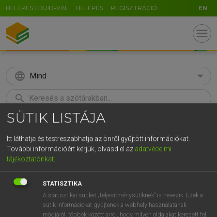
BELÉPÉS EDUID-VAL
BELÉPÉS
REGISZTRÁCIÓ
EN
menu
language
Mind
search
SÜTIK LISTÁJA
GR
KERESÉS
5
6
7
8
9
ö
ü
ó
Itt láthatja és testreszabhatja az önről gyűjtött információkat.
További információért kérjük, olvasd el az
adatvédelmi
r
t
z
u
i
o
p
ő
ú
Európai uniós terminológiai szótár
tájékoztatónkat
.
g
h
j
k
l
é
á
ű
Ω
STATISZTIKA
v
b
n
m
,
.
-
AltGr
A statisztikai sütiket „teljesítménysütiknek” is nevezik. Ezek a
sütik információkat gyűjtenek a webhely használatának
módjáról, többek között arról, hogy milyen oldalakat keresett fel