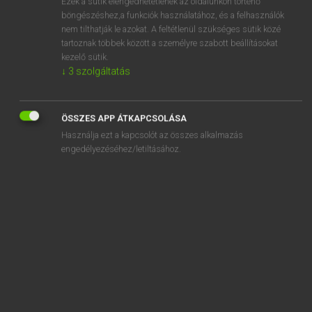
Ezek a sütik elengedhetetlenek az oldalunkon történő
böngészéshez,a funkciók használatához, és a felhasználók
EURÓPAI UNIÓS TERMINOLÓGIAI SZÓTÁR
nem tilthatják le azokat. A feltétlenül szükséges sütik közé
Kapcsolódó anyagok
tartoznak többek között a személyre szabott beállításokat
kezelő sütik.
visite domiciliaire
↓
3
szolgáltatás
visite initiale
visite périodique
ÖSSZES APP ÁTKAPCSOLÁSA
Használja ezt a kapcsolót az összes alkalmazás
visite spécifique
engedélyezéséhez/letiltásához.
visite technique
visiting group
vis maior fennállását igazolja
visual arts
visual inspection