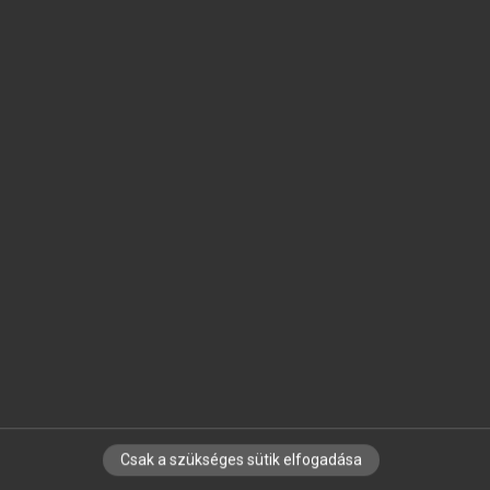
SZOTAR.NET APPLIKÁCIÓ
MICROSOFT OFFICE BŐVÍTMÉNY
BEÉPÜLŐ SZÓTÁRMODUL
ONLINE NYELVVIZSGA
EGYÉNI FELHASZNÁLÓKNAK
TANULÓKNAK
OKTATÁSI INTÉZMÉNYEKNEK
VÁLLALATI MEGOLDÁSOK
SÚGÓ
RÓLUNK
ELÉRHETŐSÉG
SÜTI BEÁLLÍTÁSOK
Csak a szükséges sütik elfogadása
IRATKOZZ FEL HÍRLEVELÜNKRE!