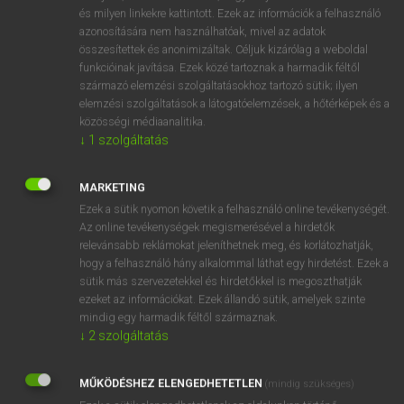
VAN ELŐFIZETÉSED?
és milyen linkekre kattintott. Ezek az információk a felhasználó
azonosítására nem használhatóak, mivel az adatok
Van előfizetésem a teljes szócikk megtekintéséhez.
összesítettek és anonimizáltak. Céljuk kizárólag a weboldal
funkcióinak javítása. Ezek közé tartoznak a harmadik féltől
BELÉPÉS
származó elemzési szolgáltatásokhoz tartozó sütik; ilyen
elemzési szolgáltatások a látogatóelemzések, a hőtérképek és a
közösségi médiaanalitika.
↓
1
szolgáltatás
MARKETING
Ezek a sütik nyomon követik a felhasználó online tevékenységét.
NINCS ELŐFIZETÉSED?
Az online tevékenységek megismerésével a hirdetők
Nincs regisztrációm és előfizetésem. A szótár 2 órás,
relevánsabb reklámokat jeleníthetnek meg, és korlátozhatják,
díjmentes próbaverziójának elindításához regisztrálok és
hogy a felhasználó hány alkalommal láthat egy hirdetést. Ezek a
sütik más szervezetekkel és hirdetőkkel is megoszthatják
belépek
.
ezeket az információkat. Ezek állandó sütik, amelyek szinte
mindig egy harmadik féltől származnak.
REGISZTRÁCIÓ
↓
2
szolgáltatás
MŰKÖDÉSHEZ ELENGEDHETETLEN
(mindig szükséges)