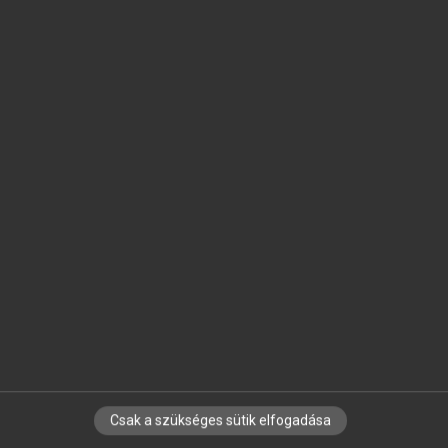
SZOTAR.NET APPLIKÁCIÓ
MICROSOFT OFFICE BŐVÍTMÉNY
BEÉPÜLŐ SZÓTÁRMODUL
ONLINE NYELVVIZSGA
EGYÉNI FELHASZNÁLÓKNAK
TANULÓKNAK
OKTATÁSI INTÉZMÉNYEKNEK
VÁLLALATI MEGOLDÁSOK
SÚGÓ
RÓLUNK
ELÉRHETŐSÉG
SÜTI BEÁLLÍTÁSOK
Csak a szükséges sütik elfogadása
IRATKOZZ FEL HÍRLEVELÜNKRE!