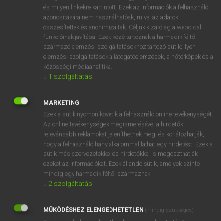
VAN ELŐFIZETÉSED?
és milyen linkekre kattintott. Ezek az információk a felhasználó
azonosítására nem használhatóak, mivel az adatok
Van előfizetésem a teljes szócikk megtekintéséhez.
összesítettek és anonimizáltak. Céljuk kizárólag a weboldal
funkcióinak javítása. Ezek közé tartoznak a harmadik féltől
BELÉPÉS
származó elemzési szolgáltatásokhoz tartozó sütik; ilyen
elemzési szolgáltatások a látogatóelemzések, a hőtérképek és a
közösségi médiaanalitika.
↓
1
szolgáltatás
MARKETING
Ezek a sütik nyomon követik a felhasználó online tevékenységét.
NINCS ELŐFIZETÉSED?
Az online tevékenységek megismerésével a hirdetők
Nincs regisztrációm és előfizetésem. A szótár 2 órás,
relevánsabb reklámokat jeleníthetnek meg, és korlátozhatják,
díjmentes próbaverziójának elindításához regisztrálok és
hogy a felhasználó hány alkalommal láthat egy hirdetést. Ezek a
sütik más szervezetekkel és hirdetőkkel is megoszthatják
belépek
.
ezeket az információkat. Ezek állandó sütik, amelyek szinte
mindig egy harmadik féltől származnak.
REGISZTRÁCIÓ
↓
2
szolgáltatás
MŰKÖDÉSHEZ ELENGEDHETETLEN
(mindig szükséges)