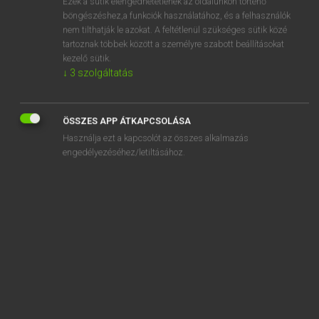
Ezek a sütik elengedhetetlenek az oldalunkon történő
böngészéshez,a funkciók használatához, és a felhasználók
EURÓPAI UNIÓS TERMINOLÓGIAI SZÓTÁR
nem tilthatják le azokat. A feltétlenül szükséges sütik közé
Kapcsolódó anyagok
tartoznak többek között a személyre szabott beállításokat
kezelő sütik.
visite périodique
↓
3
szolgáltatás
visite spécifique
visite technique
ÖSSZES APP ÁTKAPCSOLÁSA
Használja ezt a kapcsolót az összes alkalmazás
visiting group
engedélyezéséhez/letiltásához.
vis maior fennállását igazolja
visual arts
visual inspection
visual media
visual observation