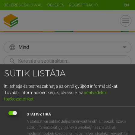
BELÉPÉS EDUID-VAL
BELÉPÉS
REGISZTRÁCIÓ
EN
menu
language
Mind
search
SÜTIK LISTÁJA
GR
KERESÉS
5
6
7
8
9
ö
ü
ó
Itt láthatja és testreszabhatja az önről gyűjtött információkat.
További információért kérjük, olvasd el az
adatvédelmi
r
t
z
u
i
o
p
ő
ú
Európai uniós terminológiai szótár
tájékoztatónkat
.
g
h
j
k
l
é
á
ű
Ω
STATISZTIKA
v
b
n
m
,
.
-
AltGr
A statisztikai sütiket „teljesítménysütiknek” is nevezik. Ezek a
sütik információkat gyűjtenek a webhely használatának
módjáról, többek között arról, hogy milyen oldalakat keresett fel