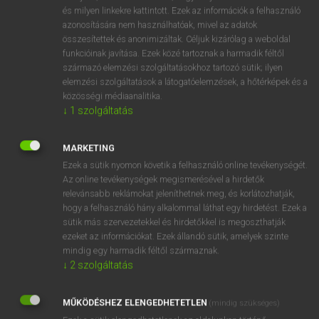
VAN ELŐFIZETÉSED?
és milyen linkekre kattintott. Ezek az információk a felhasználó
azonosítására nem használhatóak, mivel az adatok
Van előfizetésem a teljes szócikk megtekintéséhez.
összesítettek és anonimizáltak. Céljuk kizárólag a weboldal
funkcióinak javítása. Ezek közé tartoznak a harmadik féltől
BELÉPÉS
származó elemzési szolgáltatásokhoz tartozó sütik; ilyen
elemzési szolgáltatások a látogatóelemzések, a hőtérképek és a
közösségi médiaanalitika.
↓
1
szolgáltatás
MARKETING
Ezek a sütik nyomon követik a felhasználó online tevékenységét.
NINCS ELŐFIZETÉSED?
Az online tevékenységek megismerésével a hirdetők
Nincs regisztrációm és előfizetésem. A szótár 2 órás,
relevánsabb reklámokat jeleníthetnek meg, és korlátozhatják,
díjmentes próbaverziójának elindításához regisztrálok és
hogy a felhasználó hány alkalommal láthat egy hirdetést. Ezek a
sütik más szervezetekkel és hirdetőkkel is megoszthatják
belépek
.
ezeket az információkat. Ezek állandó sütik, amelyek szinte
mindig egy harmadik féltől származnak.
REGISZTRÁCIÓ
↓
2
szolgáltatás
MŰKÖDÉSHEZ ELENGEDHETETLEN
(mindig szükséges)