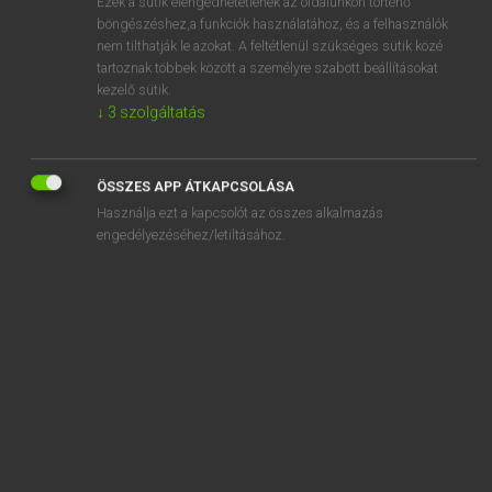
Ezek a sütik elengedhetetlenek az oldalunkon történő
böngészéshez,a funkciók használatához, és a felhasználók
EURÓPAI UNIÓS TERMINOLÓGIAI SZÓTÁR
nem tilthatják le azokat. A feltétlenül szükséges sütik közé
Kapcsolódó anyagok
tartoznak többek között a személyre szabott beállításokat
kezelő sütik.
enquête annexe
↓
3
szolgáltatás
enquête communautaire harmonisée
enquête communautaire sur les forces de travail
ÖSSZES APP ÁTKAPCSOLÁSA
Használja ezt a kapcsolót az összes alkalmazás
enquête communautaire sur l’innovation
engedélyezéséhez/letiltásához.
enquête de base
enquête de sécurité
enquête discrète
enquête épidémiologique
enquête épidémiologique