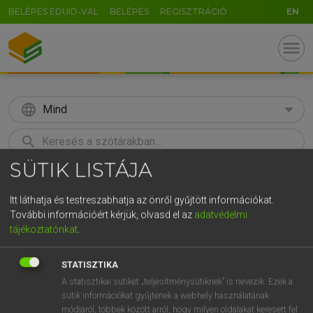
BELÉPÉS EDUID-VAL
BELÉPÉS
REGISZTRÁCIÓ
EN
menu
language
Mind
search
SÜTIK LISTÁJA
GR
KERESÉS
5
6
7
8
9
ö
ü
ó
Itt láthatja és testreszabhatja az önről gyűjtött információkat.
További információért kérjük, olvasd el az
adatvédelmi
r
t
z
u
i
o
p
ő
ú
Európai uniós terminológiai szótár
tájékoztatónkat
.
g
h
j
k
l
é
á
ű
Ω
STATISZTIKA
v
b
n
m
,
.
-
AltGr
A statisztikai sütiket „teljesítménysütiknek” is nevezik. Ezek a
sütik információkat gyűjtenek a webhely használatának
módjáról, többek között arról, hogy milyen oldalakat keresett fel