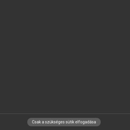
SZOTAR.NET APPLIKÁCIÓ
MICROSOFT OFFICE BŐVÍTMÉNY
BEÉPÜLŐ SZÓTÁRMODUL
ONLINE NYELVVIZSGA
EGYÉNI FELHASZNÁLÓKNAK
TANULÓKNAK
OKTATÁSI INTÉZMÉNYEKNEK
VÁLLALATI MEGOLDÁSOK
SÚGÓ
RÓLUNK
ELÉRHETŐSÉG
SÜTI BEÁLLÍTÁSOK
Csak a szükséges sütik elfogadása
IRATKOZZ FEL HÍRLEVELÜNKRE!