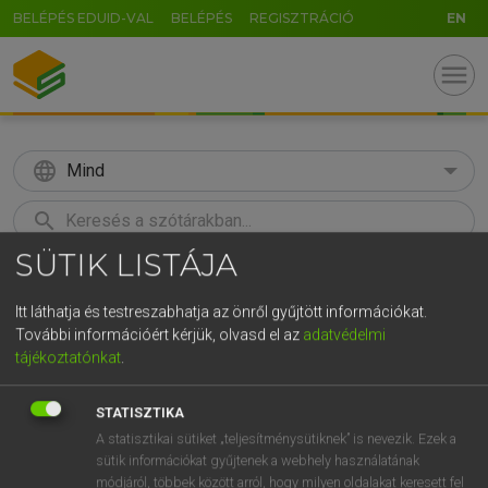
BELÉPÉS EDUID-VAL
BELÉPÉS
REGISZTRÁCIÓ
EN
menu
language
Mind
search
SÜTIK LISTÁJA
GR
KERESÉS
5
6
7
8
9
ö
ü
ó
Itt láthatja és testreszabhatja az önről gyűjtött információkat.
További információért kérjük, olvasd el az
adatvédelmi
r
t
z
u
i
o
p
ő
ú
Európai uniós terminológiai szótár
tájékoztatónkat
.
g
h
j
k
l
é
á
ű
Ω
STATISZTIKA
v
b
n
m
,
.
-
AltGr
A statisztikai sütiket „teljesítménysütiknek” is nevezik. Ezek a
sütik információkat gyűjtenek a webhely használatának
módjáról, többek között arról, hogy milyen oldalakat keresett fel