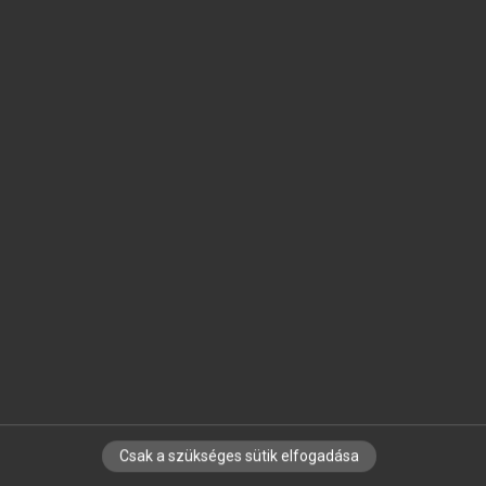
SZOTAR.NET APPLIKÁCIÓ
MICROSOFT OFFICE BŐVÍTMÉNY
BEÉPÜLŐ SZÓTÁRMODUL
ONLINE NYELVVIZSGA
EGYÉNI FELHASZNÁLÓKNAK
TANULÓKNAK
OKTATÁSI INTÉZMÉNYEKNEK
VÁLLALATI MEGOLDÁSOK
SÚGÓ
RÓLUNK
ELÉRHETŐSÉG
SÜTI BEÁLLÍTÁSOK
Csak a szükséges sütik elfogadása
IRATKOZZ FEL HÍRLEVELÜNKRE!