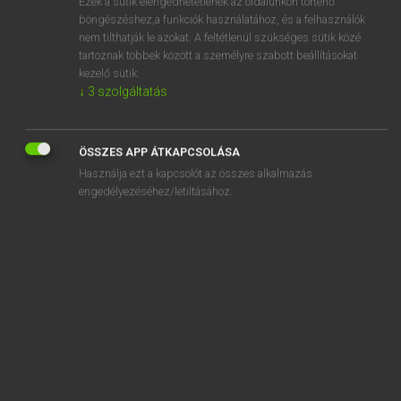
Ezek a sütik elengedhetetlenek az oldalunkon történő
böngészéshez,a funkciók használatához, és a felhasználók
EURÓPAI UNIÓS TERMINOLÓGIAI SZÓTÁR
nem tilthatják le azokat. A feltétlenül szükséges sütik közé
Kapcsolódó anyagok
tartoznak többek között a személyre szabott beállításokat
kezelő sütik.
enquête
↓
3
szolgáltatás
enquête administrative
enquête annexe
ÖSSZES APP ÁTKAPCSOLÁSA
Használja ezt a kapcsolót az összes alkalmazás
enquête communautaire harmonisée
engedélyezéséhez/letiltásához.
enquête communautaire sur les forces de travail
enquête communautaire sur l’innovation
enquête de base
enquête de sécurité
enquête discrète