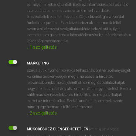
VAN ELŐFIZETÉSED?
és milyen linkekre kattintott. Ezek az információk a felhasználó
azonosítására nem használhatóak, mivel az adatok
Van előfizetésem a teljes szócikk megtekintéséhez.
összesítettek és anonimizáltak. Céljuk kizárólag a weboldal
funkcióinak javítása. Ezek közé tartoznak a harmadik féltől
BELÉPÉS
származó elemzési szolgáltatásokhoz tartozó sütik; ilyen
elemzési szolgáltatások a látogatóelemzések, a hőtérképek és a
közösségi médiaanalitika.
↓
1
szolgáltatás
MARKETING
Ezek a sütik nyomon követik a felhasználó online tevékenységét.
NINCS ELŐFIZETÉSED?
Az online tevékenységek megismerésével a hirdetők
Nincs regisztrációm és előfizetésem. A szótár 2 órás,
relevánsabb reklámokat jeleníthetnek meg, és korlátozhatják,
díjmentes próbaverziójának elindításához regisztrálok és
hogy a felhasználó hány alkalommal láthat egy hirdetést. Ezek a
sütik más szervezetekkel és hirdetőkkel is megoszthatják
belépek
.
ezeket az információkat. Ezek állandó sütik, amelyek szinte
mindig egy harmadik féltől származnak.
REGISZTRÁCIÓ
↓
2
szolgáltatás
MŰKÖDÉSHEZ ELENGEDHETETLEN
(mindig szükséges)