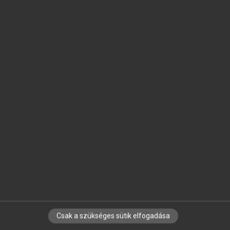
SZOTAR.NET APPLIKÁCIÓ
MICROSOFT OFFICE BŐVÍTMÉNY
BEÉPÜLŐ SZÓTÁRMODUL
ONLINE NYELVVIZSGA
EGYÉNI FELHASZNÁLÓKNAK
TANULÓKNAK
OKTATÁSI INTÉZMÉNYEKNEK
VÁLLALATI MEGOLDÁSOK
SÚGÓ
RÓLUNK
ELÉRHETŐSÉG
SÜTI BEÁLLÍTÁSOK
Csak a szükséges sütik elfogadása
IRATKOZZ FEL HÍRLEVELÜNKRE!