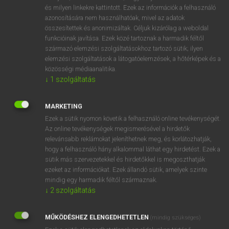
VAN ELŐFIZETÉSED?
és milyen linkekre kattintott. Ezek az információk a felhasználó
azonosítására nem használhatóak, mivel az adatok
Van előfizetésem a teljes szócikk megtekintéséhez.
összesítettek és anonimizáltak. Céljuk kizárólag a weboldal
funkcióinak javítása. Ezek közé tartoznak a harmadik féltől
BELÉPÉS
származó elemzési szolgáltatásokhoz tartozó sütik; ilyen
elemzési szolgáltatások a látogatóelemzések, a hőtérképek és a
közösségi médiaanalitika.
↓
1
szolgáltatás
MARKETING
Ezek a sütik nyomon követik a felhasználó online tevékenységét.
NINCS ELŐFIZETÉSED?
Az online tevékenységek megismerésével a hirdetők
Nincs regisztrációm és előfizetésem. A szótár 2 órás,
relevánsabb reklámokat jeleníthetnek meg, és korlátozhatják,
díjmentes próbaverziójának elindításához regisztrálok és
hogy a felhasználó hány alkalommal láthat egy hirdetést. Ezek a
sütik más szervezetekkel és hirdetőkkel is megoszthatják
belépek
.
ezeket az információkat. Ezek állandó sütik, amelyek szinte
mindig egy harmadik féltől származnak.
REGISZTRÁCIÓ
↓
2
szolgáltatás
MŰKÖDÉSHEZ ELENGEDHETETLEN
(mindig szükséges)