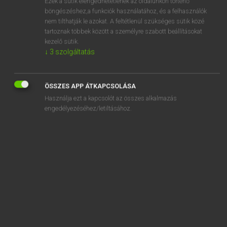
Ezek a sütik elengedhetetlenek az oldalunkon történő
böngészéshez,a funkciók használatához, és a felhasználók
EURÓPAI UNIÓS TERMINOLÓGIAI SZÓTÁR
nem tilthatják le azokat. A feltétlenül szükséges sütik közé
Kapcsolódó anyagok
tartoznak többek között a személyre szabott beállításokat
kezelő sütik.
Notausgangtür
↓
3
szolgáltatás
Notbeleuchtung
note
ÖSSZES APP ÁTKAPCSOLÁSA
Használja ezt a kapcsolót az összes alkalmazás
note
engedélyezéséhez/letiltásához.
note complémentaire
note de débit
note de vente
note d’information
note d’information des avis d’initiative