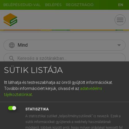
BELÉPÉS EDUID-VAL
BELÉPÉS
REGISZTRÁCIÓ
EN
menu
language
Mind
search
SÜTIK LISTÁJA
GR
KERESÉS
5
6
7
8
9
ö
ü
ó
Itt láthatja és testreszabhatja az önről gyűjtött információkat.
További információért kérjük, olvasd el az
adatvédelmi
r
t
z
u
i
o
p
ő
ú
Európai uniós terminológiai szótár
tájékoztatónkat
.
g
h
j
k
l
é
á
ű
Ω
STATISZTIKA
v
b
n
m
,
.
-
AltGr
A statisztikai sütiket „teljesítménysütiknek” is nevezik. Ezek a
sütik információkat gyűjtenek a webhely használatának
módjáról, többek között arról, hogy milyen oldalakat keresett fel