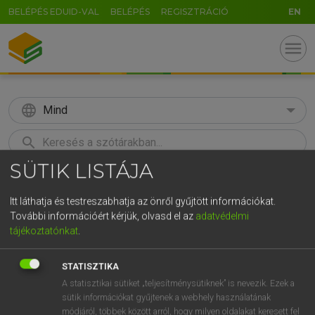
BELÉPÉS EDUID-VAL
BELÉPÉS
REGISZTRÁCIÓ
EN
menu
language
Mind
search
SÜTIK LISTÁJA
GR
KERESÉS
5
6
7
8
9
ö
ü
ó
Itt láthatja és testreszabhatja az önről gyűjtött információkat.
További információért kérjük, olvasd el az
adatvédelmi
r
t
z
u
i
o
p
ő
ú
Európai uniós terminológiai szótár
tájékoztatónkat
.
g
h
j
k
l
é
á
ű
Ω
STATISZTIKA
v
b
n
m
,
.
-
AltGr
A statisztikai sütiket „teljesítménysütiknek” is nevezik. Ezek a
sütik információkat gyűjtenek a webhely használatának
módjáról, többek között arról, hogy milyen oldalakat keresett fel