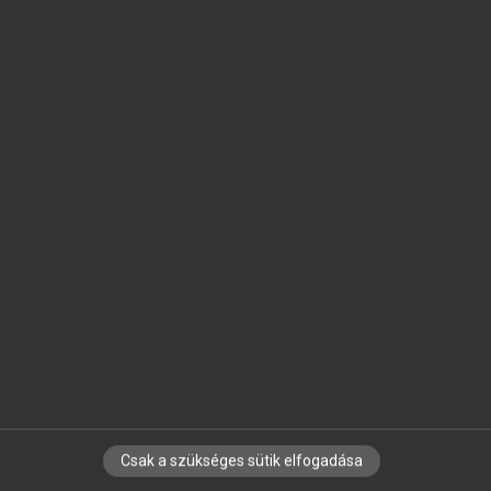
SZOTAR.NET APPLIKÁCIÓ
MICROSOFT OFFICE BŐVÍTMÉNY
BEÉPÜLŐ SZÓTÁRMODUL
ONLINE NYELVVIZSGA
EGYÉNI FELHASZNÁLÓKNAK
TANULÓKNAK
OKTATÁSI INTÉZMÉNYEKNEK
VÁLLALATI MEGOLDÁSOK
SÚGÓ
RÓLUNK
ELÉRHETŐSÉG
SÜTI BEÁLLÍTÁSOK
Csak a szükséges sütik elfogadása
IRATKOZZ FEL HÍRLEVELÜNKRE!