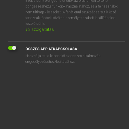
Ezek a sütik elengedhetetlenek az oldalunkon történő
böngészéshez,a funkciók használatához, és a felhasználók
EURÓPAI UNIÓS TERMINOLÓGIAI SZÓTÁR
nem tilthatják le azokat. A feltétlenül szükséges sütik közé
Kapcsolódó anyagok
tartoznak többek között a személyre szabott beállításokat
kezelő sütik.
notation organoleptique
↓
3
szolgáltatás
Notausgangtür
Notbeleuchtung
ÖSSZES APP ÁTKAPCSOLÁSA
Használja ezt a kapcsolót az összes alkalmazás
note
engedélyezéséhez/letiltásához.
note
note complémentaire
note de débit
note de vente
note d’information