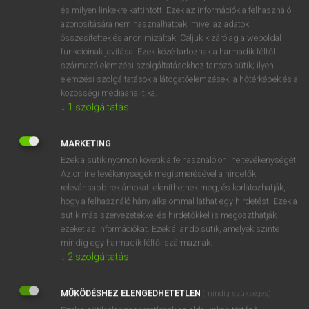
VAN ELŐFIZETÉSED?
és milyen linkekre kattintott. Ezek az információk a felhasználó
azonosítására nem használhatóak, mivel az adatok
Van előfizetésem a teljes szócikk megtekintéséhez.
összesítettek és anonimizáltak. Céljuk kizárólag a weboldal
funkcióinak javítása. Ezek közé tartoznak a harmadik féltől
BELÉPÉS
származó elemzési szolgáltatásokhoz tartozó sütik; ilyen
elemzési szolgáltatások a látogatóelemzések, a hőtérképek és a
közösségi médiaanalitika.
↓
1
szolgáltatás
MARKETING
Ezek a sütik nyomon követik a felhasználó online tevékenységét.
NINCS ELŐFIZETÉSED?
Az online tevékenységek megismerésével a hirdetők
Nincs regisztrációm és előfizetésem. A szótár 2 órás,
relevánsabb reklámokat jeleníthetnek meg, és korlátozhatják,
díjmentes próbaverziójának elindításához regisztrálok és
hogy a felhasználó hány alkalommal láthat egy hirdetést. Ezek a
sütik más szervezetekkel és hirdetőkkel is megoszthatják
belépek
.
ezeket az információkat. Ezek állandó sütik, amelyek szinte
mindig egy harmadik féltől származnak.
REGISZTRÁCIÓ
↓
2
szolgáltatás
MŰKÖDÉSHEZ ELENGEDHETETLEN
(mindig szükséges)