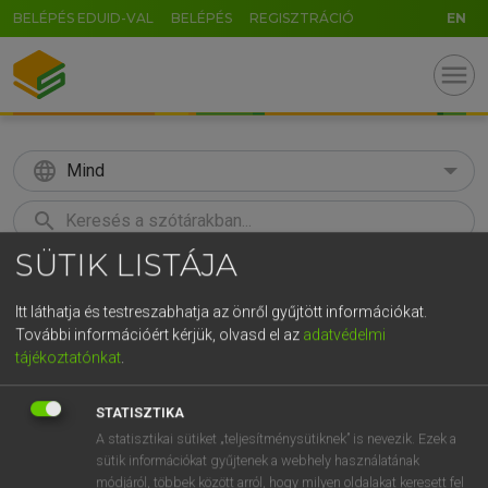
BELÉPÉS EDUID-VAL
BELÉPÉS
REGISZTRÁCIÓ
EN
menu
language
Mind
search
SÜTIK LISTÁJA
GR
KERESÉS
5
6
7
8
9
ö
ü
ó
Itt láthatja és testreszabhatja az önről gyűjtött információkat.
További információért kérjük, olvasd el az
adatvédelmi
r
t
z
u
i
o
p
ő
ú
Európai uniós terminológiai szótár
tájékoztatónkat
.
g
h
j
k
l
é
á
ű
Ω
STATISZTIKA
v
b
n
m
,
.
-
AltGr
A statisztikai sütiket „teljesítménysütiknek” is nevezik. Ezek a
sütik információkat gyűjtenek a webhely használatának
módjáról, többek között arról, hogy milyen oldalakat keresett fel