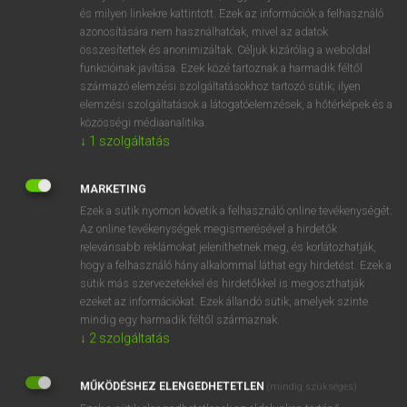
VAN ELŐFIZETÉSED?
és milyen linkekre kattintott. Ezek az információk a felhasználó
azonosítására nem használhatóak, mivel az adatok
Van előfizetésem a teljes szócikk megtekintéséhez.
összesítettek és anonimizáltak. Céljuk kizárólag a weboldal
funkcióinak javítása. Ezek közé tartoznak a harmadik féltől
BELÉPÉS
származó elemzési szolgáltatásokhoz tartozó sütik; ilyen
elemzési szolgáltatások a látogatóelemzések, a hőtérképek és a
közösségi médiaanalitika.
↓
1
szolgáltatás
MARKETING
Ezek a sütik nyomon követik a felhasználó online tevékenységét.
NINCS ELŐFIZETÉSED?
Az online tevékenységek megismerésével a hirdetők
Nincs regisztrációm és előfizetésem. A szótár 2 órás,
relevánsabb reklámokat jeleníthetnek meg, és korlátozhatják,
díjmentes próbaverziójának elindításához regisztrálok és
hogy a felhasználó hány alkalommal láthat egy hirdetést. Ezek a
sütik más szervezetekkel és hirdetőkkel is megoszthatják
belépek
.
ezeket az információkat. Ezek állandó sütik, amelyek szinte
mindig egy harmadik féltől származnak.
REGISZTRÁCIÓ
↓
2
szolgáltatás
MŰKÖDÉSHEZ ELENGEDHETETLEN
(mindig szükséges)