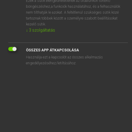
Ezek a sütik elengedhetetlenek az oldalunkon történő
böngészéshez,a funkciók használatához, és a felhasználók
EURÓPAI UNIÓS TERMINOLÓGIAI SZÓTÁR
nem tilthatják le azokat. A feltétlenül szükséges sütik közé
Kapcsolódó anyagok
tartoznak többek között a személyre szabott beállításokat
kezelő sütik.
sour cherry
↓
3
szolgáltatás
sour cream
souritage
ÖSSZES APP ÁTKAPCSOLÁSA
Használja ezt a kapcsolót az összes alkalmazás
soursop
engedélyezéséhez/letiltásához.
sous abris bas
sous abris haut accessible
sous-boucle locale
sous-cape
sous-comité