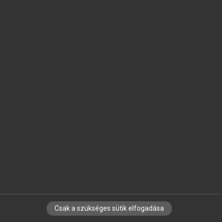
SZOTAR.NET APPLIKÁCIÓ
MICROSOFT OFFICE BŐVÍTMÉNY
BEÉPÜLŐ SZÓTÁRMODUL
ONLINE NYELVVIZSGA
EGYÉNI FELHASZNÁLÓKNAK
TANULÓKNAK
OKTATÁSI INTÉZMÉNYEKNEK
VÁLLALATI MEGOLDÁSOK
SÚGÓ
RÓLUNK
ELÉRHETŐSÉG
SÜTI BEÁLLÍTÁSOK
Csak a szükséges sütik elfogadása
IRATKOZZ FEL HÍRLEVELÜNKRE!