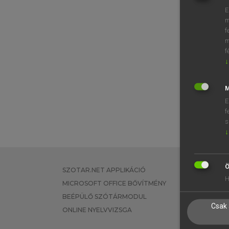
E
m
f
m
f
↓
M
E
f
s
↓
Ö
SZOTAR.NET APPLIKÁCIÓ
EGYÉNI FEL
H
MICROSOFT OFFICE BŐVÍTMÉNY
TANULÓKNA
BEÉPÜLŐ SZÓTÁRMODUL
OKTATÁSI I
Csak 
ONLINE NYELVVIZSGA
VÁLLALATI 