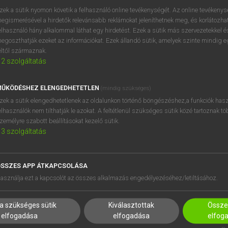
BELÉPÉS
regisztrálok és
belépek
.
zek a sütik nyomon követik a felhasználó online tevékenységét. Az online tevékeny
egismerésével a hirdetők relevánsabb reklámokat jeleníthetnek meg, és korlátozhat
REGISZTRÁCIÓ
elhasználó hány alkalommal láthat egy hirdetést. Ezek a sütik más szervezetekkel és
egoszthatják ezeket az információkat. Ezek állandó sütik, amelyek szinte mindig 
éltől származnak.
2
szolgáltatás
ŰKÖDÉSHEZ ELENGEDHETETLEN
(mindig szükséges)
zek a sütik elengedhetetlenek az oldalunkon történő böngészéshez,a funkciók hasz
elhasználók nem tilthatják le azokat. A feltétlenül szükséges sütik közé tartoznak t
zemélyre szabott beállításokat kezelő sütik.
3
szolgáltatás
SSZES APP ÁTKAPCSOLÁSA
HASZNÁLÓKNAK
SÚGÓ
asználja ezt a kapcsolót az összes alkalmazás engedélyezéséhez/letiltásához.
K
RÓLUNK
NTÉZMÉNYEKNEK
ELÉRHETŐSÉG
a szükséges sütik
Kiválasztottak
Összes
MEGOLDÁSOK
SÜTI BEÁLLÍTÁSOK
elfogadása
elfogadása
elfog