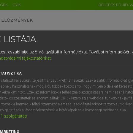
ÉGEK
GYIK
BELÉPÉS EDUID-V
ELŐZMÉNYEK
 LISTÁJA
és testreszabhatja az önről gyűjtött információkat.
További információért k
HU
DE
CN
FR
ES
IT
NL
RU
GR
adatvédelmi tájékoztatónkat
.
pai uniós terminológiai szótár
1
2
3
4
5
6
7
8
9
TATISZTIKA
q
w
e
r
t
z
u
i
 statisztikai sütiket „teljesítménysütiknek” is nevezik. Ezek a sütik információkat gy
ebhely használatának módjáról, többek között arról, hogy milyen oldalakat keresett 
a
s
d
f
g
h
j
k
l
é
inkekre kattintott. Ezek az információk a felhasználó azonosítására nem használható
datok összesítettek és anonimizáltak. Céljuk kizárólag a weboldal funkcióinak javít
í
y
x
c
v
b
n
m
,
.
artoznak a harmadik féltől származó elemzési szolgáltatásokhoz tartozó sütik; ilye
VAN ELŐFIZETÉSED?
NINCS ELŐFIZETÉSED
zolgáltatások a látogatóelemzések, a hőtérképek és a közösségi médiaanalitika.
1
szolgáltatás
előfizetésem a teljes szócikk
Nincs regisztrációm és előfiz
megtekintéséhez.
A szótár 2 órás, díjmente
próbaverziójának elindítás
MARKETING