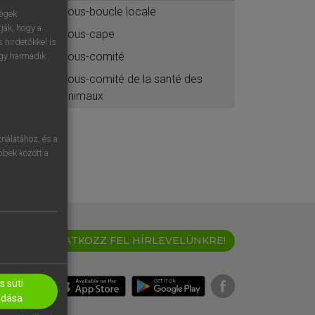
sous-boucle locale
ségek
ják, hogy a
sous-cape
 hirdetőkkel is
sous-comité
egy harmadik
sous-comité de la santé des
animaux
nálatához, és a
öbbek között a
IRATKOZZ FEL HÍRLEVELÜNKRE!
 süti
adása