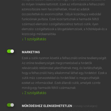
VAN ELŐFIZETÉSED?
és milyen linkekre kattintott. Ezek az információk a felhasználó
azonosítására nem használhatóak, mivel az adatok
Van előfizetésem a teljes szócikk megtekintéséhez.
összesítettek és anonimizáltak. Céljuk kizárólag a weboldal
funkcióinak javítása. Ezek közé tartoznak a harmadik féltől
BELÉPÉS
származó elemzési szolgáltatásokhoz tartozó sütik; ilyen
elemzési szolgáltatások a látogatóelemzések, a hőtérképek és a
közösségi médiaanalitika.
↓
1
szolgáltatás
MARKETING
Ezek a sütik nyomon követik a felhasználó online tevékenységét.
NINCS ELŐFIZETÉSED?
Az online tevékenységek megismerésével a hirdetők
Nincs regisztrációm és előfizetésem. A szótár 2 órás,
relevánsabb reklámokat jeleníthetnek meg, és korlátozhatják,
díjmentes próbaverziójának elindításához regisztrálok és
hogy a felhasználó hány alkalommal láthat egy hirdetést. Ezek a
belépek
.
sütik más szervezetekkel és hirdetőkkel is megoszthatják
ezeket az információkat. Ezek állandó sütik, amelyek szinte
mindig egy harmadik féltől származnak.
REGISZTRÁCIÓ
↓
2
szolgáltatás
MŰKÖDÉSHEZ ELENGEDHETETLEN
(mindig szükséges)