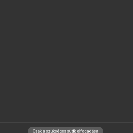
SZOTAR.NET APPLIKÁCIÓ
MICROSOFT OFFICE BŐVÍTMÉNY
BEÉPÜLŐ SZÓTÁRMODUL
ONLINE NYELVVIZSGA
EGYÉNI FELHASZNÁLÓKNAK
TANULÓKNAK
OKTATÁSI INTÉZMÉNYEKNEK
VÁLLALATI MEGOLDÁSOK
SÚGÓ
RÓLUNK
ELÉRHETŐSÉG
SÜTI BEÁLLÍTÁSOK
Csak a szükséges sütik elfogadása