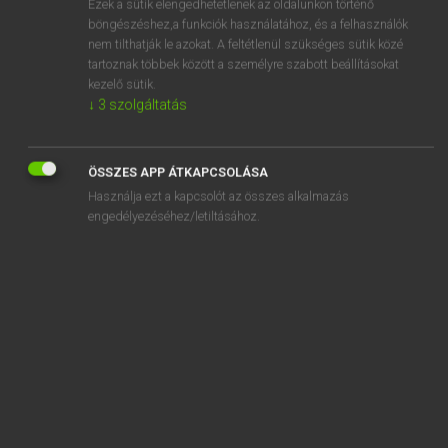
Ezek a sütik elengedhetetlenek az oldalunkon történő
böngészéshez,a funkciók használatához, és a felhasználók
EURÓPAI UNIÓS TERMINOLÓGIAI SZÓTÁR
nem tilthatják le azokat. A feltétlenül szükséges sütik közé
Kapcsolódó anyagok
tartoznak többek között a személyre szabott beállításokat
kezelő sütik.
agglomération
↓
3
szolgáltatás
agglomération
agglomerierter Stein
ÖSSZES APP ÁTKAPCSOLÁSA
Használja ezt a kapcsolót az összes alkalmazás
aggodalommal tekintve arra
engedélyezéséhez/letiltásához.
aggravated burglary and robbery and receiving stolen
goods
aggravated theft
aggravation d’une invalidité
aggravation of invalidity
Aggregat