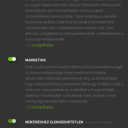
VAN ELŐFIZETÉSED?
és milyen linkekre kattintott. Ezek az információk a felhasználó
azonosítására nem használhatóak, mivel az adatok
Van előfizetésem a teljes szócikk megtekintéséhez.
összesítettek és anonimizáltak. Céljuk kizárólag a weboldal
funkcióinak javítása. Ezek közé tartoznak a harmadik féltől
BELÉPÉS
származó elemzési szolgáltatásokhoz tartozó sütik; ilyen
elemzési szolgáltatások a látogatóelemzések, a hőtérképek és a
közösségi médiaanalitika.
↓
1
szolgáltatás
MARKETING
Ezek a sütik nyomon követik a felhasználó online tevékenységét.
NINCS ELŐFIZETÉSED?
Az online tevékenységek megismerésével a hirdetők
Nincs regisztrációm és előfizetésem. A szótár 2 órás,
relevánsabb reklámokat jeleníthetnek meg, és korlátozhatják,
díjmentes próbaverziójának elindításához regisztrálok és
hogy a felhasználó hány alkalommal láthat egy hirdetést. Ezek a
belépek
.
sütik más szervezetekkel és hirdetőkkel is megoszthatják
ezeket az információkat. Ezek állandó sütik, amelyek szinte
mindig egy harmadik féltől származnak.
REGISZTRÁCIÓ
↓
2
szolgáltatás
MŰKÖDÉSHEZ ELENGEDHETETLEN
(mindig szükséges)