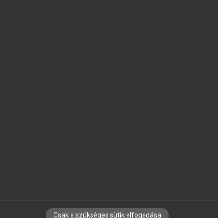
SZOTAR.NET APPLIKÁCIÓ
MICROSOFT OFFICE BŐVÍTMÉNY
BEÉPÜLŐ SZÓTÁRMODUL
ONLINE NYELVVIZSGA
EGYÉNI FELHASZNÁLÓKNAK
TANULÓKNAK
OKTATÁSI INTÉZMÉNYEKNEK
VÁLLALATI MEGOLDÁSOK
SÚGÓ
RÓLUNK
ELÉRHETŐSÉG
SÜTI BEÁLLÍTÁSOK
Csak a szükséges sütik elfogadása