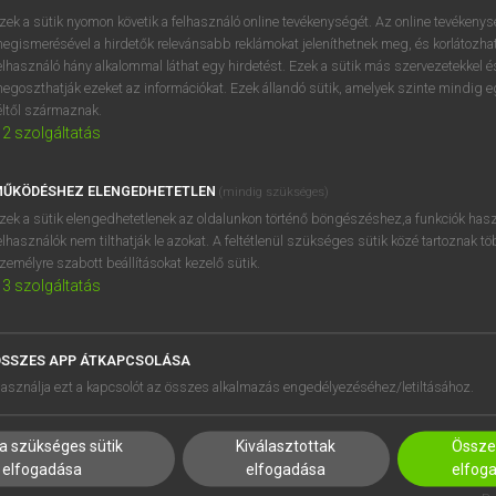
BELÉPÉS
regisztrálok és
belépek
.
zek a sütik nyomon követik a felhasználó online tevékenységét. Az online tevékeny
egismerésével a hirdetők relevánsabb reklámokat jeleníthetnek meg, és korlátozhat
REGISZTRÁCIÓ
elhasználó hány alkalommal láthat egy hirdetést. Ezek a sütik más szervezetekkel és
egoszthatják ezeket az információkat. Ezek állandó sütik, amelyek szinte mindig 
éltől származnak.
2
szolgáltatás
ŰKÖDÉSHEZ ELENGEDHETETLEN
(mindig szükséges)
zek a sütik elengedhetetlenek az oldalunkon történő böngészéshez,a funkciók hasz
elhasználók nem tilthatják le azokat. A feltétlenül szükséges sütik közé tartoznak t
zemélyre szabott beállításokat kezelő sütik.
3
szolgáltatás
SSZES APP ÁTKAPCSOLÁSA
HASZNÁLÓKNAK
SÚGÓ
asználja ezt a kapcsolót az összes alkalmazás engedélyezéséhez/letiltásához.
K
RÓLUNK
NTÉZMÉNYEKNEK
ELÉRHETŐSÉG
a szükséges sütik
Kiválasztottak
Összes
MEGOLDÁSOK
SÜTI BEÁLLÍTÁSOK
elfogadása
elfogadása
elfog