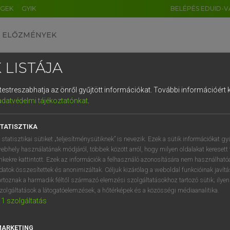
ÉGEK
GYIK
BELÉPÉS EDUID-V
ELŐZMÉNYEK
 LISTÁJA
és testreszabhatja az önről gyűjtött információkat.
További információért k
HU
DE
CN
FR
ES
IT
NL
RU
GR
adatvédelmi tájékoztatónkat
.
pai uniós terminológiai szótár
1
2
3
4
5
6
7
8
9
TATISZTIKA
q
w
e
r
t
z
u
i
 statisztikai sütiket „teljesítménysütiknek” is nevezik. Ezek a sütik információkat gy
ebhely használatának módjáról, többek között arról, hogy milyen oldalakat keresett 
a
s
d
f
g
h
j
k
l
é
inkekre kattintott. Ezek az információk a felhasználó azonosítására nem használható
datok összesítettek és anonimizáltak. Céljuk kizárólag a weboldal funkcióinak javít
í
y
x
c
v
b
n
m
,
.
artoznak a harmadik féltől származó elemzési szolgáltatásokhoz tartozó sütik; ilye
VAN ELŐFIZETÉSED?
NINCS ELŐFIZETÉSED
zolgáltatások a látogatóelemzések, a hőtérképek és a közösségi médiaanalitika.
1
szolgáltatás
előfizetésem a teljes szócikk
Nincs regisztrációm és előfiz
megtekintéséhez.
A szótár 2 órás, díjmente
próbaverziójának elindítás
MARKETING