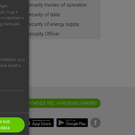
security modes of operation
ségek
ják, hogy a
security of data
 hirdetőkkel is
security of energy supply
egy harmadik
Security Officer
nálatához, és a
öbbek között a
IRATKOZZ FEL HÍRLEVELÜNKRE!
 süti
adása