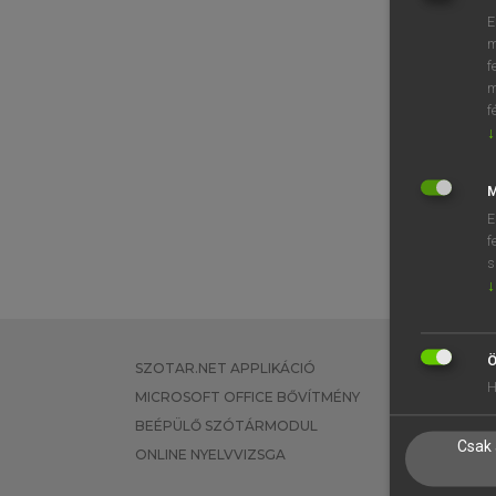
E
m
f
m
f
↓
M
E
f
s
↓
Ö
SZOTAR.NET APPLIKÁCIÓ
EGYÉNI FEL
H
MICROSOFT OFFICE BŐVÍTMÉNY
TANULÓKNA
BEÉPÜLŐ SZÓTÁRMODUL
OKTATÁSI I
Csak 
ONLINE NYELVVIZSGA
VÁLLALATI 