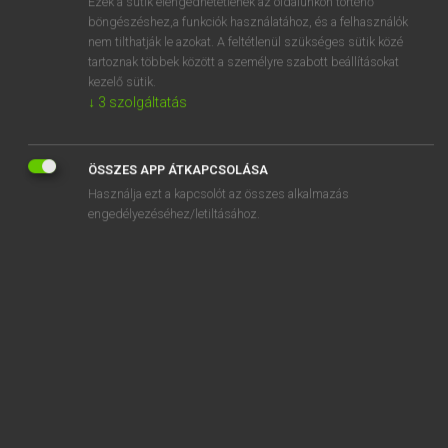
Ezek a sütik elengedhetetlenek az oldalunkon történő
böngészéshez,a funkciók használatához, és a felhasználók
EURÓPAI UNIÓS TERMINOLÓGIAI SZÓTÁR
nem tilthatják le azokat. A feltétlenül szükséges sütik közé
Kapcsolódó anyagok
tartoznak többek között a személyre szabott beállításokat
kezelő sütik.
barème de salaire
↓
3
szolgáltatás
barème tarifaire
bare Zuzahlung
ÖSSZES APP ÁTKAPCSOLÁSA
Használja ezt a kapcsolót az összes alkalmazás
bargaining position
engedélyezéséhez/letiltásához.
barge
barge-citerne
barge-citerne
barge de navire
Bargeldumlauf