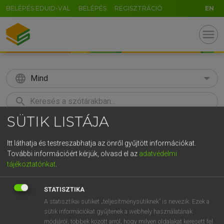
BELÉPÉS EDUID-VAL
BELÉPÉS
REGISZTRÁCIÓ
EN
menu
language
Mind
search
SÜTIK LISTÁJA
GR
KERESÉS
5
6
7
8
9
ö
ü
ó
Itt láthatja és testreszabhatja az önről gyűjtött információkat.
További információért kérjük, olvasd el az
adatvédelmi
r
t
z
u
i
o
p
ő
ú
Európai uniós terminológiai szótár
tájékoztatónkat
.
g
h
j
k
l
é
á
ű
Ω
STATISZTIKA
v
b
n
m
,
.
-
AltGr
A statisztikai sütiket „teljesítménysütiknek” is nevezik. Ezek a
sütik információkat gyűjtenek a webhely használatának
módjáról, többek között arról, hogy milyen oldalakat keresett fel