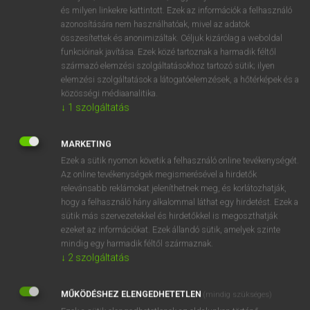
VAN ELŐFIZETÉSED?
és milyen linkekre kattintott. Ezek az információk a felhasználó
azonosítására nem használhatóak, mivel az adatok
Van előfizetésem a teljes szócikk megtekintéséhez.
összesítettek és anonimizáltak. Céljuk kizárólag a weboldal
funkcióinak javítása. Ezek közé tartoznak a harmadik féltől
BELÉPÉS
származó elemzési szolgáltatásokhoz tartozó sütik; ilyen
elemzési szolgáltatások a látogatóelemzések, a hőtérképek és a
közösségi médiaanalitika.
↓
1
szolgáltatás
MARKETING
Ezek a sütik nyomon követik a felhasználó online tevékenységét.
NINCS ELŐFIZETÉSED?
Az online tevékenységek megismerésével a hirdetők
Nincs regisztrációm és előfizetésem. A szótár 2 órás,
relevánsabb reklámokat jeleníthetnek meg, és korlátozhatják,
díjmentes próbaverziójának elindításához regisztrálok és
hogy a felhasználó hány alkalommal láthat egy hirdetést. Ezek a
sütik más szervezetekkel és hirdetőkkel is megoszthatják
belépek
.
ezeket az információkat. Ezek állandó sütik, amelyek szinte
mindig egy harmadik féltől származnak.
REGISZTRÁCIÓ
↓
2
szolgáltatás
MŰKÖDÉSHEZ ELENGEDHETETLEN
(mindig szükséges)