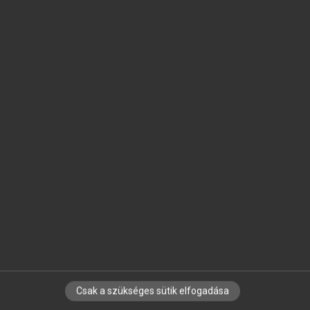
SZOTAR.NET APPLIKÁCIÓ
MICROSOFT OFFICE BŐVÍTMÉNY
BEÉPÜLŐ SZÓTÁRMODUL
ONLINE NYELVVIZSGA
EGYÉNI FELHASZNÁLÓKNAK
TANULÓKNAK
OKTATÁSI INTÉZMÉNYEKNEK
VÁLLALATI MEGOLDÁSOK
SÚGÓ
RÓLUNK
ELÉRHETŐSÉG
SÜTI BEÁLLÍTÁSOK
Csak a szükséges sütik elfogadása
IRATKOZZ FEL HÍRLEVELÜNKRE!