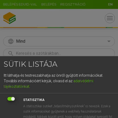
BELÉPÉS EDUID-VAL
BELÉPÉS
REGISZTRÁCIÓ
EN
menu
language
Mind
search
SÜTIK LISTÁJA
GR
KERESÉS
5
6
7
8
9
ö
ü
ó
Itt láthatja és testreszabhatja az önről gyűjtött információkat.
További információért kérjük, olvasd el az
adatvédelmi
r
t
z
u
i
o
p
ő
ú
Európai uniós terminológiai szótár
tájékoztatónkat
.
g
h
j
k
l
é
á
ű
Ω
STATISZTIKA
v
b
n
m
,
.
-
AltGr
A statisztikai sütiket „teljesítménysütiknek” is nevezik. Ezek a
sütik információkat gyűjtenek a webhely használatának
módjáról, többek között arról, hogy milyen oldalakat keresett fel