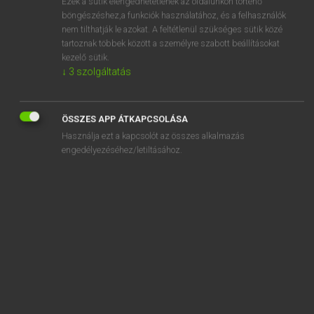
Ezek a sütik elengedhetetlenek az oldalunkon történő
böngészéshez,a funkciók használatához, és a felhasználók
EURÓPAI UNIÓS TERMINOLÓGIAI SZÓTÁR
nem tilthatják le azokat. A feltétlenül szükséges sütik közé
Kapcsolódó anyagok
tartoznak többek között a személyre szabott beállításokat
kezelő sütik.
naphta
↓
3
szolgáltatás
naphtalene
naphtalène
ÖSSZES APP ÁTKAPCSOLÁSA
Használja ezt a kapcsolót az összes alkalmazás
Naphtalin
engedélyezéséhez/letiltásához.
naphtha
naphthenic mineral oils
naphthenische Mineralöle
naphthylamine
napi árfolyamon