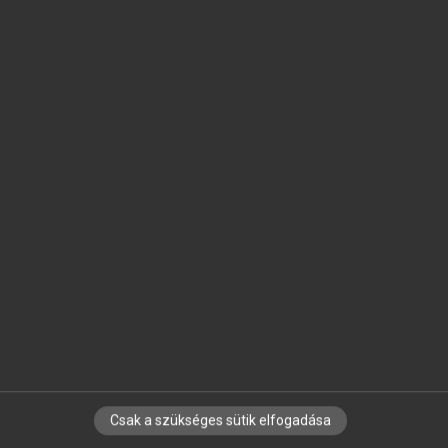
SZOTAR.NET APPLIKÁCIÓ
MICROSOFT OFFICE BŐVÍTMÉNY
BEÉPÜLŐ SZÓTÁRMODUL
ONLINE NYELVVIZSGA
EGYÉNI FELHASZNÁLÓKNAK
TANULÓKNAK
OKTATÁSI INTÉZMÉNYEKNEK
VÁLLALATI MEGOLDÁSOK
SÚGÓ
RÓLUNK
ELÉRHETŐSÉG
SÜTI BEÁLLÍTÁSOK
Csak a szükséges sütik elfogadása
IRATKOZZ FEL HÍRLEVELÜNKRE!