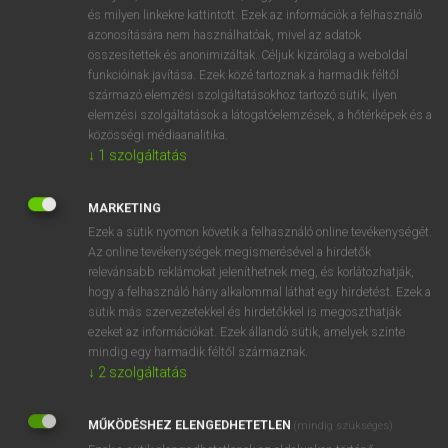
VAN ELŐFIZETÉSED?
és milyen linkekre kattintott. Ezek az információk a felhasználó
azonosítására nem használhatóak, mivel az adatok
Van előfizetésem a teljes szócikk megtekintéséhez.
összesítettek és anonimizáltak. Céljuk kizárólag a weboldal
funkcióinak javítása. Ezek közé tartoznak a harmadik féltől
BELÉPÉS
származó elemzési szolgáltatásokhoz tartozó sütik; ilyen
elemzési szolgáltatások a látogatóelemzések, a hőtérképek és a
közösségi médiaanalitika.
↓
1
szolgáltatás
MARKETING
Ezek a sütik nyomon követik a felhasználó online tevékenységét.
NINCS ELŐFIZETÉSED?
Az online tevékenységek megismerésével a hirdetők
Nincs regisztrációm és előfizetésem. A szótár 2 órás,
relevánsabb reklámokat jeleníthetnek meg, és korlátozhatják,
díjmentes próbaverziójának elindításához regisztrálok és
hogy a felhasználó hány alkalommal láthat egy hirdetést. Ezek a
sütik más szervezetekkel és hirdetőkkel is megoszthatják
belépek
.
ezeket az információkat. Ezek állandó sütik, amelyek szinte
mindig egy harmadik féltől származnak.
REGISZTRÁCIÓ
↓
2
szolgáltatás
MŰKÖDÉSHEZ ELENGEDHETETLEN
(mindig szükséges)