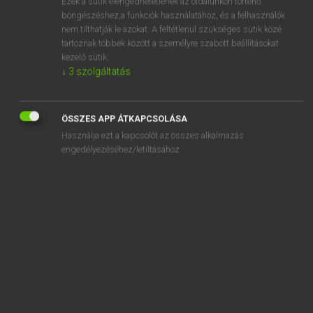
Ezek a sütik elengedhetetlenek az oldalunkon történő
böngészéshez,a funkciók használatához, és a felhasználók
EURÓPAI UNIÓS TERMINOLÓGIAI SZÓTÁR
nem tilthatják le azokat. A feltétlenül szükséges sütik közé
Kapcsolódó anyagok
tartoznak többek között a személyre szabott beállításokat
kezelő sütik.
nano-biotechnology
↓
3
szolgáltatás
napellenző
napenergia
ÖSSZES APP ÁTKAPCSOLÁSA
Használja ezt a kapcsolót az összes alkalmazás
naphta
engedélyezéséhez/letiltásához.
naphtalene
naphtalène
Naphtalin
naphtha
naphthenic mineral oils