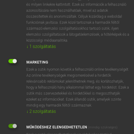
VAN ELŐFIZETÉSED?
és milyen linkekre kattintott. Ezek az információk a felhasználó
azonosítására nem használhatóak, mivel az adatok
Van előfizetésem a teljes szócikk megtekintéséhez.
összesítettek és anonimizáltak. Céljuk kizárólag a weboldal
funkcióinak javítása. Ezek közé tartoznak a harmadik féltől
BELÉPÉS
származó elemzési szolgáltatásokhoz tartozó sütik; ilyen
elemzési szolgáltatások a látogatóelemzések, a hőtérképek és a
közösségi médiaanalitika.
↓
1
szolgáltatás
MARKETING
Ezek a sütik nyomon követik a felhasználó online tevékenységét.
NINCS ELŐFIZETÉSED?
Az online tevékenységek megismerésével a hirdetők
Nincs regisztrációm és előfizetésem. A szótár 2 órás,
relevánsabb reklámokat jeleníthetnek meg, és korlátozhatják,
díjmentes próbaverziójának elindításához regisztrálok és
hogy a felhasználó hány alkalommal láthat egy hirdetést. Ezek a
sütik más szervezetekkel és hirdetőkkel is megoszthatják
belépek
.
ezeket az információkat. Ezek állandó sütik, amelyek szinte
mindig egy harmadik féltől származnak.
REGISZTRÁCIÓ
↓
2
szolgáltatás
MŰKÖDÉSHEZ ELENGEDHETETLEN
(mindig szükséges)