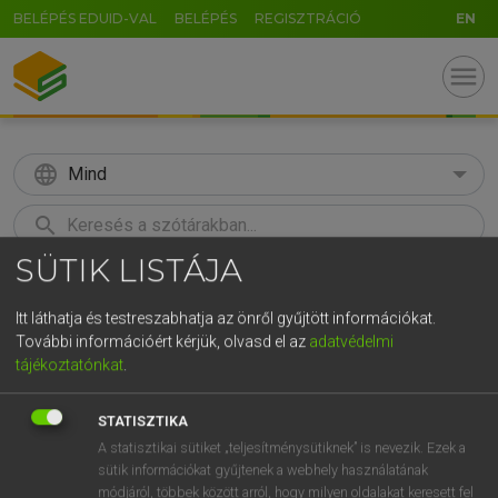
BELÉPÉS EDUID-VAL
BELÉPÉS
REGISZTRÁCIÓ
EN
menu
language
Mind
search
SÜTIK LISTÁJA
U
GR
KERESÉS
5
6
7
8
9
ö
ü
ó
Itt láthatja és testreszabhatja az önről gyűjtött információkat.
További információért kérjük, olvasd el az
adatvédelmi
r
t
z
u
i
o
p
ő
ú
Európai uniós terminológiai szótár
tájékoztatónkat
.
g
h
j
k
l
é
á
ű
Ω
STATISZTIKA
c
v
b
n
m
,
.
-
AltGr
A statisztikai sütiket „teljesítménysütiknek” is nevezik. Ezek a
sütik információkat gyűjtenek a webhely használatának
módjáról, többek között arról, hogy milyen oldalakat keresett fel