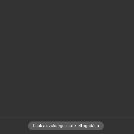
SZOTAR.NET APPLIKÁCIÓ
MICROSOFT OFFICE BŐVÍTMÉNY
BEÉPÜLŐ SZÓTÁRMODUL
ONLINE NYELVVIZSGA
EGYÉNI FELHASZNÁLÓKNAK
TANULÓKNAK
OKTATÁSI INTÉZMÉNYEKNEK
VÁLLALATI MEGOLDÁSOK
SÚGÓ
RÓLUNK
ELÉRHETŐSÉG
SÜTI BEÁLLÍTÁSOK
Csak a szükséges sütik elfogadása
IRATKOZZ FEL HÍRLEVELÜNKRE!