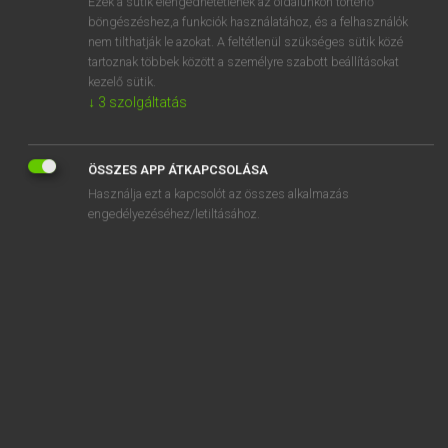
Ezek a sütik elengedhetetlenek az oldalunkon történő
böngészéshez,a funkciók használatához, és a felhasználók
EURÓPAI UNIÓS TERMINOLÓGIAI SZÓTÁR
nem tilthatják le azokat. A feltétlenül szükséges sütik közé
Kapcsolódó anyagok
tartoznak többek között a személyre szabott beállításokat
kezelő sütik.
filiale
↓
3
szolgáltatás
filière
filières d’immigration clandestine
ÖSSZES APP ÁTKAPCSOLÁSA
Használja ezt a kapcsolót az összes alkalmazás
filières d’immigration irrégulières ou clandestines
engedélyezéséhez/letiltásához.
filing
filing agent
Filing Clerk
filing system
fill a vacancy