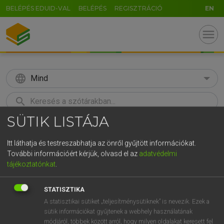
BELÉPÉS EDUID-VAL
BELÉPÉS
REGISZTRÁCIÓ
EN
menu
language
Mind
search
SÜTIK LISTÁJA
GR
KERESÉS
5
6
7
8
9
ö
ü
ó
Itt láthatja és testreszabhatja az önről gyűjtött információkat.
További információért kérjük, olvasd el az
adatvédelmi
r
t
z
u
i
o
p
ő
ú
Európai uniós terminológiai szótár
tájékoztatónkat
.
g
h
j
k
l
é
á
ű
Ω
STATISZTIKA
v
b
n
m
,
.
-
AltGr
A statisztikai sütiket „teljesítménysütiknek” is nevezik. Ezek a
sütik információkat gyűjtenek a webhely használatának
módjáról, többek között arról, hogy milyen oldalakat keresett fel