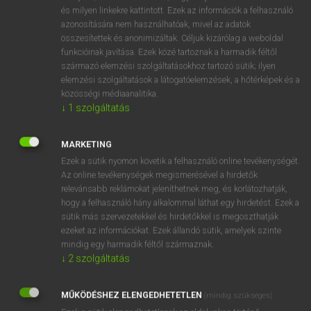
VAN ELŐFIZETÉSED?
és milyen linkekre kattintott. Ezek az információk a felhasználó
azonosítására nem használhatóak, mivel az adatok
Van előfizetésem a teljes szócikk megtekintéséhez.
összesítettek és anonimizáltak. Céljuk kizárólag a weboldal
funkcióinak javítása. Ezek közé tartoznak a harmadik féltől
BELÉPÉS
származó elemzési szolgáltatásokhoz tartozó sütik; ilyen
elemzési szolgáltatások a látogatóelemzések, a hőtérképek és a
közösségi médiaanalitika.
↓
1
szolgáltatás
MARKETING
Ezek a sütik nyomon követik a felhasználó online tevékenységét.
NINCS ELŐFIZETÉSED?
Az online tevékenységek megismerésével a hirdetők
Nincs regisztrációm és előfizetésem. A szótár 2 órás,
relevánsabb reklámokat jeleníthetnek meg, és korlátozhatják,
díjmentes próbaverziójának elindításához regisztrálok és
hogy a felhasználó hány alkalommal láthat egy hirdetést. Ezek a
sütik más szervezetekkel és hirdetőkkel is megoszthatják
belépek
.
ezeket az információkat. Ezek állandó sütik, amelyek szinte
mindig egy harmadik féltől származnak.
REGISZTRÁCIÓ
↓
2
szolgáltatás
MŰKÖDÉSHEZ ELENGEDHETETLEN
(mindig szükséges)