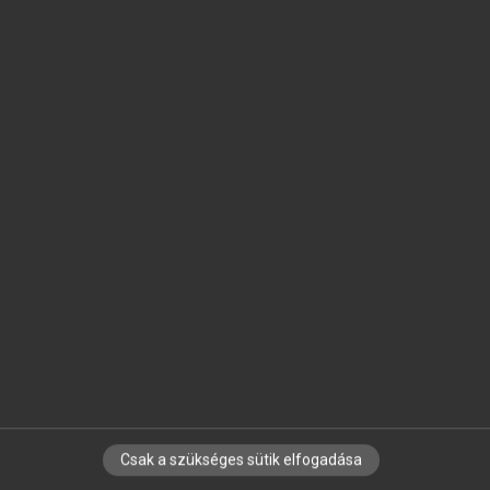
SZOTAR.NET APPLIKÁCIÓ
MICROSOFT OFFICE BŐVÍTMÉNY
BEÉPÜLŐ SZÓTÁRMODUL
ONLINE NYELVVIZSGA
EGYÉNI FELHASZNÁLÓKNAK
TANULÓKNAK
OKTATÁSI INTÉZMÉNYEKNEK
VÁLLALATI MEGOLDÁSOK
SÚGÓ
RÓLUNK
ELÉRHETŐSÉG
SÜTI BEÁLLÍTÁSOK
Csak a szükséges sütik elfogadása
IRATKOZZ FEL HÍRLEVELÜNKRE!