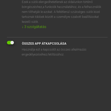
Ezek a sütik elengedhetetlenek az oldalunkon történő
böngészéshez,a funkciók használatához, és a felhasználók
nem tilthatják le azokat. A feltétlenül szükséges sütik közé
Lázár A. Péter, Varga György
tartoznak többek között a személyre szabott beállításokat
MAGYAR−ANGOL EGYETEMES NAGYSZÓTÁR
kezelő sütik.
↓
3
szolgáltatás
Kapcsolódó anyagok
nélkülözhetetlen
ÖSSZES APP ÁTKAPCSOLÁSA
nélkülözhető
Használja ezt a kapcsolót az összes alkalmazás
nélkülöző
engedélyezéséhez/letiltásához.
nelsonfogás
nem
nem-
néma
némafilm
némajáték