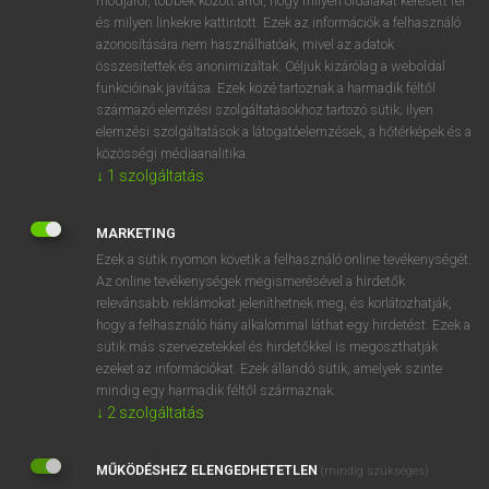
módjáról, többek között arról, hogy milyen oldalakat keresett fel
és milyen linkekre kattintott. Ezek az információk a felhasználó
VAN ELŐFIZETÉSED?
azonosítására nem használhatóak, mivel az adatok
összesítettek és anonimizáltak. Céljuk kizárólag a weboldal
Van előfizetésem a teljes szócikk megtekintéséhez.
funkcióinak javítása. Ezek közé tartoznak a harmadik féltől
származó elemzési szolgáltatásokhoz tartozó sütik; ilyen
BELÉPÉS
elemzési szolgáltatások a látogatóelemzések, a hőtérképek és a
közösségi médiaanalitika.
↓
1
szolgáltatás
MARKETING
Ezek a sütik nyomon követik a felhasználó online tevékenységét.
Az online tevékenységek megismerésével a hirdetők
NINCS ELŐFIZETÉSED?
relevánsabb reklámokat jeleníthetnek meg, és korlátozhatják,
Nincs regisztrációm és előfizetésem. A szótár 2 órás,
hogy a felhasználó hány alkalommal láthat egy hirdetést. Ezek a
díjmentes próbaverziójának elindításához regisztrálok és
sütik más szervezetekkel és hirdetőkkel is megoszthatják
belépek
.
ezeket az információkat. Ezek állandó sütik, amelyek szinte
mindig egy harmadik féltől származnak.
↓
2
szolgáltatás
REGISZTRÁCIÓ
MŰKÖDÉSHEZ ELENGEDHETETLEN
(mindig szükséges)