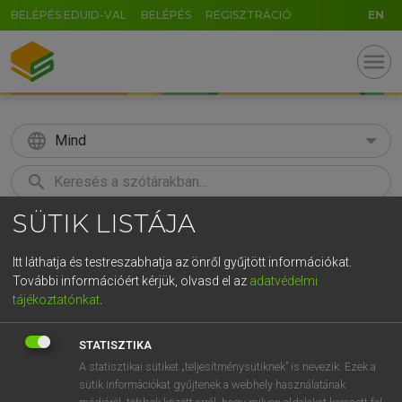
BELÉPÉS EDUID-VAL
BELÉPÉS
REGISZTRÁCIÓ
EN
menu
language
Mind
search
SÜTIK LISTÁJA
GR
KERESÉS
5
6
7
8
9
ö
ü
ó
Itt láthatja és testreszabhatja az önről gyűjtött információkat.
További információért kérjük, olvasd el az
adatvédelmi
r
t
z
u
i
o
p
ő
ú
LÁZÁR A. PÉTER, VARGA GYÖRGY
tájékoztatónkat
.
Magyar−angol egyetemes nagyszótár
g
h
j
k
l
é
á
ű
Ω
STATISZTIKA
v
b
n
m
,
.
-
AltGr
A statisztikai sütiket „teljesítménysütiknek” is nevezik. Ezek a
sütik információkat gyűjtenek a webhely használatának