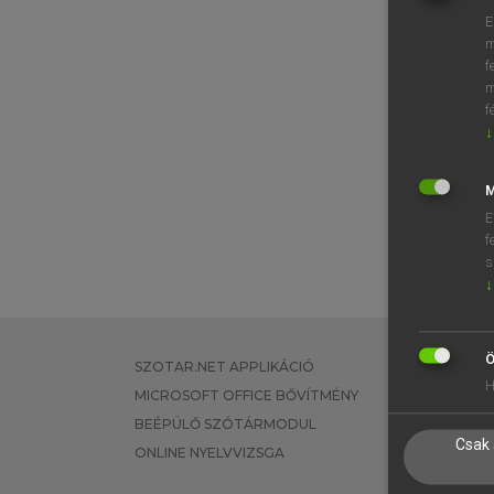
E
m
f
m
f
↓
M
E
f
s
↓
Ö
SZOTAR.NET APPLIKÁCIÓ
EGYÉNI FEL
H
MICROSOFT OFFICE BŐVÍTMÉNY
TANULÓKNA
BEÉPÜLŐ SZÓTÁRMODUL
OKTATÁSI I
Csak 
ONLINE NYELVVIZSGA
VÁLLALATI 