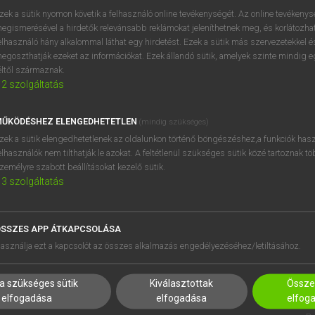
BELÉPÉS
regisztrálok és
belépek
.
zek a sütik nyomon követik a felhasználó online tevékenységét. Az online tevékeny
egismerésével a hirdetők relevánsabb reklámokat jeleníthetnek meg, és korlátozhat
REGISZTRÁCIÓ
elhasználó hány alkalommal láthat egy hirdetést. Ezek a sütik más szervezetekkel és
egoszthatják ezeket az információkat. Ezek állandó sütik, amelyek szinte mindig 
éltől származnak.
2
szolgáltatás
ŰKÖDÉSHEZ ELENGEDHETETLEN
(mindig szükséges)
zek a sütik elengedhetetlenek az oldalunkon történő böngészéshez,a funkciók hasz
elhasználók nem tilthatják le azokat. A feltétlenül szükséges sütik közé tartoznak t
zemélyre szabott beállításokat kezelő sütik.
3
szolgáltatás
SSZES APP ÁTKAPCSOLÁSA
HASZNÁLÓKNAK
SÚGÓ
asználja ezt a kapcsolót az összes alkalmazás engedélyezéséhez/letiltásához.
K
RÓLUNK
NTÉZMÉNYEKNEK
ELÉRHETŐSÉG
a szükséges sütik
Kiválasztottak
Összes
MEGOLDÁSOK
SÜTI BEÁLLÍTÁSOK
elfogadása
elfogadása
elfog