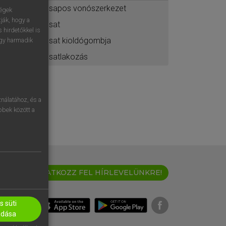
csapos vonószerkezet
ségek
ják, hogy a
csat
 hirdetőkkel is
csat kioldógombja
egy harmadik
csatlakozás
nálatához, és a
öbbek között a
IRATKOZZ FEL HÍRLEVELÜNKRE!
 süti
adása