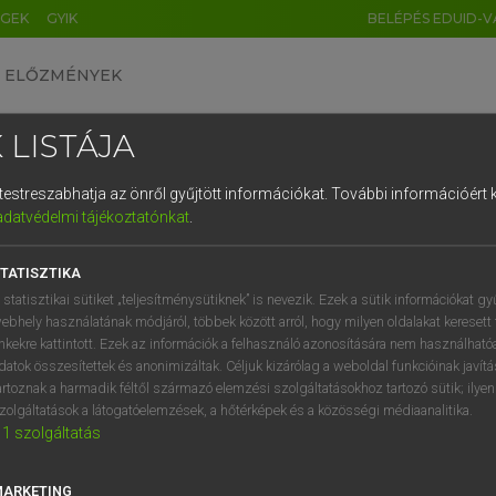
ÉGEK
GYIK
BELÉPÉS EDUID-V
ELŐZMÉNYEK
 LISTÁJA
és testreszabhatja az önről gyűjtött információkat.
További információért k
HU
DE
CN
FR
ES
IT
NL
RU
GR
adatvédelmi tájékoztatónkat
.
pai uniós terminológiai szótár
1
2
3
4
5
6
7
8
9
TATISZTIKA
q
w
e
r
t
z
u
i
 statisztikai sütiket „teljesítménysütiknek” is nevezik. Ezek a sütik információkat gy
ebhely használatának módjáról, többek között arról, hogy milyen oldalakat keresett 
a
s
d
f
g
h
j
k
l
é
inkekre kattintott. Ezek az információk a felhasználó azonosítására nem használható
datok összesítettek és anonimizáltak. Céljuk kizárólag a weboldal funkcióinak javít
í
y
x
c
v
b
n
m
,
.
artoznak a harmadik féltől származó elemzési szolgáltatásokhoz tartozó sütik; ilye
VAN ELŐFIZETÉSED?
NINCS ELŐFIZETÉSED
zolgáltatások a látogatóelemzések, a hőtérképek és a közösségi médiaanalitika.
1
szolgáltatás
előfizetésem a teljes szócikk
Nincs regisztrációm és előfiz
megtekintéséhez.
A szótár 2 órás, díjmente
próbaverziójának elindítás
MARKETING