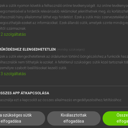
próbaverziójának elindítás
zek a sütik nyomon követik a felhasználó online tevékenységét. Az online tevékeny
BELÉPÉS
regisztrálok és
belépek
.
egismerésével a hirdetők relevánsabb reklámokat jeleníthetnek meg, és korlátozhat
elhasználó hány alkalommal láthat egy hirdetést. Ezek a sütik más szervezetekkel és
egoszthatják ezeket az információkat. Ezek állandó sütik, amelyek szinte mindig 
REGISZTRÁCIÓ
éltől származnak.
2
szolgáltatás
ŰKÖDÉSHEZ ELENGEDHETETLEN
(mindig szükséges)
zek a sütik elengedhetetlenek az oldalunkon történő böngészéshez,a funkciók hasz
elhasználók nem tilthatják le azokat. A feltétlenül szükséges sütik közé tartoznak t
zemélyre szabott beállításokat kezelő sütik.
3
szolgáltatás
SSZES APP ÁTKAPCSOLÁSA
HASZNÁLÓKNAK
SÚGÓ
asználja ezt a kapcsolót az összes alkalmazás engedélyezéséhez/letiltásához.
K
RÓLUNK
NTÉZMÉNYEKNEK
ELÉRHETŐSÉG
a szükséges sütik
Kiválasztottak
Összes
MEGOLDÁSOK
SÜTI BEÁLLÍTÁSOK
elfogadása
elfogadása
elfog