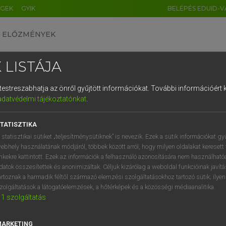
ÉGEK
GYIK
BELÉPÉS EDUID-V
ELŐZMÉNYEK
 LISTÁJA
és testreszabhatja az önről gyűjtött információkat.
További információért k
HU
DE
CN
FR
ES
IT
NL
RU
GR
adatvédelmi tájékoztatónkat
.
 A. PÉTER, VARGA GYÖRGY
1
2
3
4
5
6
7
8
9
ol−magyar egyetemes nagyszótár
TATISZTIKA
q
w
e
r
t
z
u
i
 statisztikai sütiket „teljesítménysütiknek” is nevezik. Ezek a sütik információkat gy
ebhely használatának módjáról, többek között arról, hogy milyen oldalakat keresett 
a
s
d
f
g
h
j
k
l
é
inkekre kattintott. Ezek az információk a felhasználó azonosítására nem használható
datok összesítettek és anonimizáltak. Céljuk kizárólag a weboldal funkcióinak javít
í
y
x
c
v
b
n
m
,
.
artoznak a harmadik féltől származó elemzési szolgáltatásokhoz tartozó sütik; ilye
zolgáltatások a látogatóelemzések, a hőtérképek és a közösségi médiaanalitika.
VAN ELŐFIZETÉSED?
NINCS ELŐFIZETÉSED
1
szolgáltatás
előfizetésem a teljes szócikk
Nincs regisztrációm és előfiz
megtekintéséhez.
A szótár 2 órás, díjmente
MARKETING