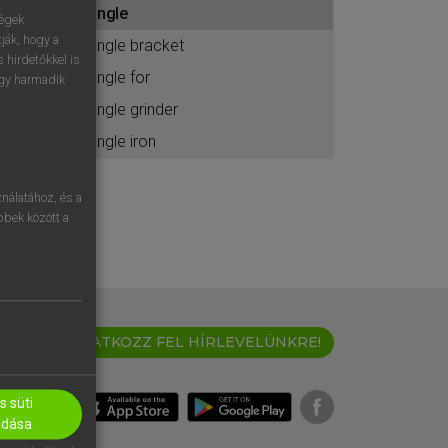
angle
ához
ségek
ják, hogy a
angle bracket
 hirdetőkkel is
angle for
egy harmadik
angle grinder
angle iron
nálatához, és a
öbbek között a
IRATKOZZ FEL HÍRLEVELÜNKRE!
 süti
adása