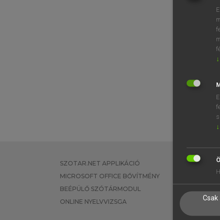
E
m
f
m
f
↓
M
E
f
s
↓
Ö
SZOTAR.NET APPLIKÁCIÓ
EGYÉNI FEL
H
MICROSOFT OFFICE BŐVÍTMÉNY
TANULÓKNA
BEÉPÜLŐ SZÓTÁRMODUL
OKTATÁSI I
Csak 
ONLINE NYELVVIZSGA
VÁLLALATI 