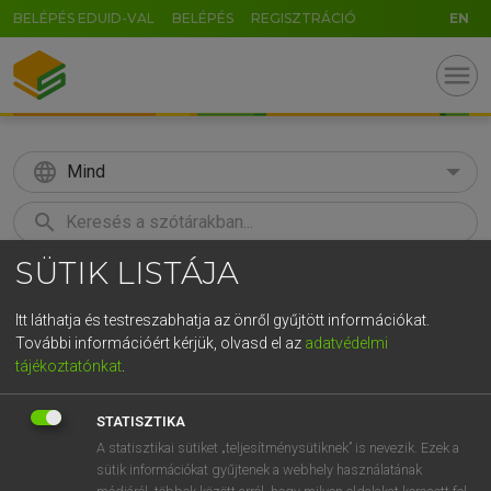
BELÉPÉS EDUID-VAL
BELÉPÉS
REGISZTRÁCIÓ
EN
menu
language
Mind
search
SÜTIK LISTÁJA
U
GR
KERESÉS
5
6
7
8
9
ö
ü
ó
Itt láthatja és testreszabhatja az önről gyűjtött információkat.
További információért kérjük, olvasd el az
adatvédelmi
r
t
z
u
i
o
p
ő
ú
TEGYEY IMRE
tájékoztatónkat
.
Magyar−latin szótár
g
h
j
k
l
é
á
ű
Ω
STATISZTIKA
c
v
b
n
m
,
.
-
AltGr
A statisztikai sütiket „teljesítménysütiknek” is nevezik. Ezek a
sütik információkat gyűjtenek a webhely használatának