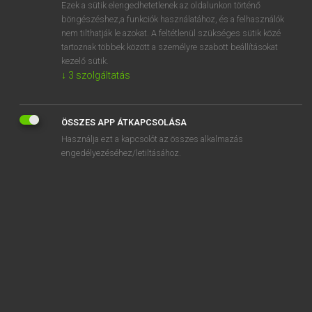
Ezek a sütik elengedhetetlenek az oldalunkon történő
böngészéshez,a funkciók használatához, és a felhasználók
nem tilthatják le azokat. A feltétlenül szükséges sütik közé
Tegyey Imre
tartoznak többek között a személyre szabott beállításokat
MAGYAR−LATIN SZÓTÁR
kezelő sütik.
↓
3
szolgáltatás
Kapcsolódó anyagok
testvériség
ÖSSZES APP ÁTKAPCSOLÁSA
testvérpár
Használja ezt a kapcsolót az összes alkalmazás
testvérváros
engedélyezéséhez/letiltásához.
tesz
tészta
tesztvizsga
tét
tetanusz
tétel