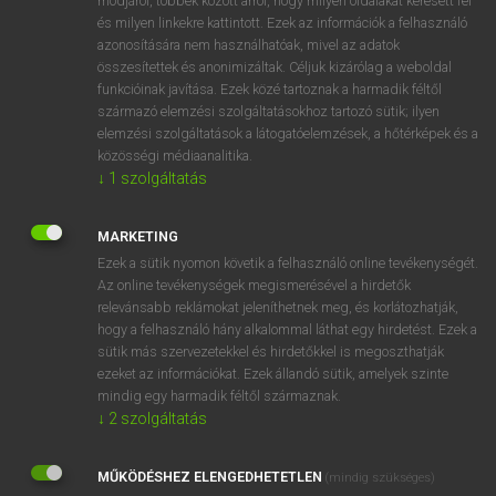
módjáról, többek között arról, hogy milyen oldalakat keresett fel
és milyen linkekre kattintott. Ezek az információk a felhasználó
VAN ELŐFIZETÉSED?
azonosítására nem használhatóak, mivel az adatok
összesítettek és anonimizáltak. Céljuk kizárólag a weboldal
Van előfizetésem a teljes szócikk megtekintéséhez.
funkcióinak javítása. Ezek közé tartoznak a harmadik féltől
származó elemzési szolgáltatásokhoz tartozó sütik; ilyen
BELÉPÉS
elemzési szolgáltatások a látogatóelemzések, a hőtérképek és a
közösségi médiaanalitika.
↓
1
szolgáltatás
MARKETING
Ezek a sütik nyomon követik a felhasználó online tevékenységét.
Az online tevékenységek megismerésével a hirdetők
NINCS ELŐFIZETÉSED?
relevánsabb reklámokat jeleníthetnek meg, és korlátozhatják,
Nincs regisztrációm és előfizetésem. A szótár 2 órás,
hogy a felhasználó hány alkalommal láthat egy hirdetést. Ezek a
díjmentes próbaverziójának elindításához regisztrálok és
sütik más szervezetekkel és hirdetőkkel is megoszthatják
belépek
.
ezeket az információkat. Ezek állandó sütik, amelyek szinte
mindig egy harmadik féltől származnak.
↓
2
szolgáltatás
REGISZTRÁCIÓ
MŰKÖDÉSHEZ ELENGEDHETETLEN
(mindig szükséges)