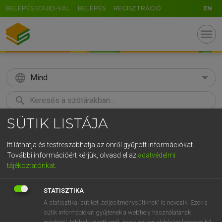
BELÉPÉS EDUID-VAL
BELÉPÉS
REGISZTRÁCIÓ
EN
menu
language
Mind
search
SÜTIK LISTÁJA
GR
KERESÉS
5
6
7
8
9
ö
ü
ó
Itt láthatja és testreszabhatja az önről gyűjtött információkat.
További információért kérjük, olvasd el az
adatvédelmi
r
t
z
u
i
o
p
ő
ú
TEGYEY IMRE
tájékoztatónkat
.
Magyar−latin szótár
g
h
j
k
l
é
á
ű
Ω
STATISZTIKA
v
b
n
m
,
.
-
AltGr
A statisztikai sütiket „teljesítménysütiknek” is nevezik. Ezek a
sütik információkat gyűjtenek a webhely használatának