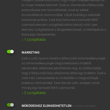
módjáról, többek között arról, hogy milyen oldalakat keresett fel
és milyen linkekre kattintott. Ezek az információk a felhasználó
VAN ELŐFIZETÉSED?
azonosítására nem használhatóak, mivel az adatok
összesítettek és anonimizáltak. Céljuk kizárólag a weboldal
Van előfizetésem a teljes szócikk megtekintéséhez.
funkcióinak javítása. Ezek közé tartoznak a harmadik féltől
származó elemzési szolgáltatásokhoz tartozó sütik; ilyen
BELÉPÉS
elemzési szolgáltatások a látogatóelemzések, a hőtérképek és a
közösségi médiaanalitika.
↓
1
szolgáltatás
MARKETING
Ezek a sütik nyomon követik a felhasználó online tevékenységét.
Az online tevékenységek megismerésével a hirdetők
NINCS ELŐFIZETÉSED?
relevánsabb reklámokat jeleníthetnek meg, és korlátozhatják,
Nincs regisztrációm és előfizetésem. A szótár 2 órás,
hogy a felhasználó hány alkalommal láthat egy hirdetést. Ezek a
díjmentes próbaverziójának elindításához regisztrálok és
sütik más szervezetekkel és hirdetőkkel is megoszthatják
belépek
.
ezeket az információkat. Ezek állandó sütik, amelyek szinte
mindig egy harmadik féltől származnak.
↓
2
szolgáltatás
REGISZTRÁCIÓ
MŰKÖDÉSHEZ ELENGEDHETETLEN
(mindig szükséges)