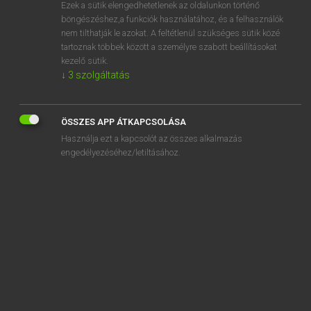
Ezek a sütik elengedhetetlenek az oldalunkon történő
böngészéshez,a funkciók használatához, és a felhasználók
nem tilthatják le azokat. A feltétlenül szükséges sütik közé
Tegyey Imre
tartoznak többek között a személyre szabott beállításokat
MAGYAR−LATIN SZÓTÁR
kezelő sütik.
↓
3
szolgáltatás
Kapcsolódó anyagok
testtartás
ÖSSZES APP ÁTKAPCSOLÁSA
testület
Használja ezt a kapcsolót az összes alkalmazás
testvér
engedélyezéséhez/letiltásához.
testvéri
testvériség
testvérpár
testvérváros
tesz
tészta