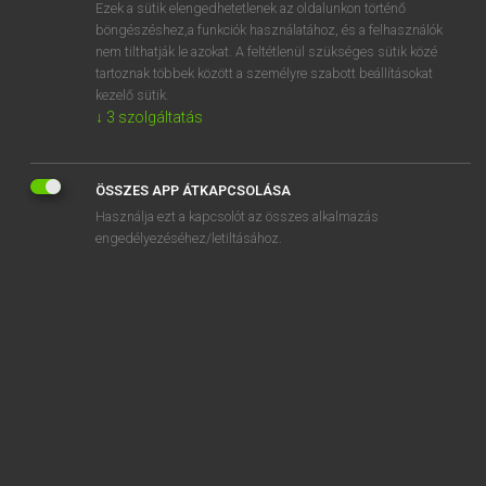
Ezek a sütik elengedhetetlenek az oldalunkon történő
böngészéshez,a funkciók használatához, és a felhasználók
nem tilthatják le azokat. A feltétlenül szükséges sütik közé
Tegyey Imre
tartoznak többek között a személyre szabott beállításokat
MAGYAR−LATIN SZÓTÁR
kezelő sütik.
↓
3
szolgáltatás
Kapcsolódó anyagok
részvétel
ÖSSZES APP ÁTKAPCSOLÁSA
részvétlátogatás
Használja ezt a kapcsolót az összes alkalmazás
rét
engedélyezéséhez/letiltásához.
réteg
réteges
rétegeződés
rétegeződik
retek
rétes