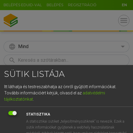
BELÉPÉS EDUID-VAL
BELÉPÉS
REGISZTRÁCIÓ
EN
menu
language
Mind
search
SÜTIK LISTÁJA
GR
KERESÉS
5
6
7
8
9
ö
ü
ó
Itt láthatja és testreszabhatja az önről gyűjtött információkat.
További információért kérjük, olvasd el az
adatvédelmi
r
t
z
u
i
o
p
ő
ú
TEGYEY IMRE
tájékoztatónkat
.
Magyar−latin szótár
g
h
j
k
l
é
á
ű
Ω
STATISZTIKA
v
b
n
m
,
.
-
AltGr
A statisztikai sütiket „teljesítménysütiknek” is nevezik. Ezek a
sütik információkat gyűjtenek a webhely használatának