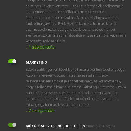
módjáról, többek között arról, hogy milyen oldalakat keresett fel
és milyen linkekre kattintott. Ezek az információk a felhasználó
VAN ELŐFIZETÉSED?
azonosítására nem használhatóak, mivel az adatok
összesítettek és anonimizáltak. Céljuk kizárólag a weboldal
Van előfizetésem a teljes szócikk megtekintéséhez.
funkcióinak javítása. Ezek közé tartoznak a harmadik féltől
származó elemzési szolgáltatásokhoz tartozó sütik; ilyen
BELÉPÉS
elemzési szolgáltatások a látogatóelemzések, a hőtérképek és a
közösségi médiaanalitika.
↓
1
szolgáltatás
MARKETING
Ezek a sütik nyomon követik a felhasználó online tevékenységét.
Az online tevékenységek megismerésével a hirdetők
NINCS ELŐFIZETÉSED?
relevánsabb reklámokat jeleníthetnek meg, és korlátozhatják,
Nincs regisztrációm és előfizetésem. A szótár 2 órás,
hogy a felhasználó hány alkalommal láthat egy hirdetést. Ezek a
díjmentes próbaverziójának elindításához regisztrálok és
sütik más szervezetekkel és hirdetőkkel is megoszthatják
belépek
.
ezeket az információkat. Ezek állandó sütik, amelyek szinte
mindig egy harmadik féltől származnak.
↓
2
szolgáltatás
REGISZTRÁCIÓ
MŰKÖDÉSHEZ ELENGEDHETETLEN
(mindig szükséges)