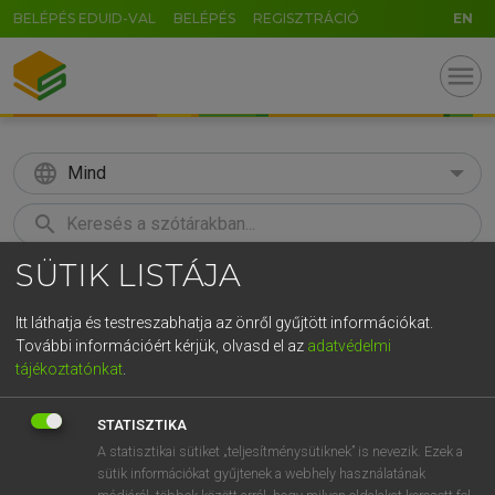
BELÉPÉS EDUID-VAL
BELÉPÉS
REGISZTRÁCIÓ
EN
menu
language
Mind
search
SÜTIK LISTÁJA
GR
KERESÉS
5
6
7
8
9
ö
ü
ó
Itt láthatja és testreszabhatja az önről gyűjtött információkat.
További információért kérjük, olvasd el az
adatvédelmi
r
t
z
u
i
o
p
ő
ú
LÁZÁR A. PÉTER, VARGA GYÖRGY
tájékoztatónkat
.
Angol−magyar egyetemes nagyszótár
g
h
j
k
l
é
á
ű
Ω
STATISZTIKA
v
b
n
m
,
.
-
AltGr
A statisztikai sütiket „teljesítménysütiknek” is nevezik. Ezek a
sütik információkat gyűjtenek a webhely használatának