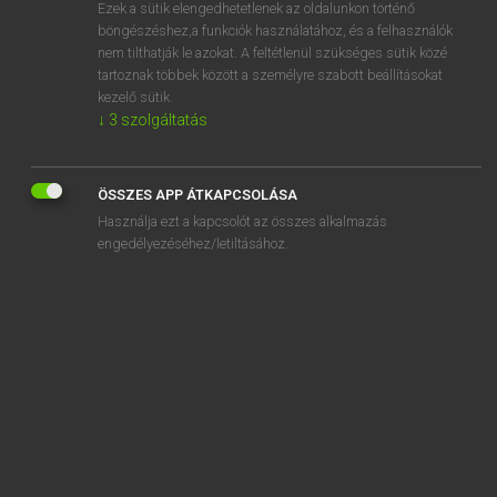
Ezek a sütik elengedhetetlenek az oldalunkon történő
böngészéshez,a funkciók használatához, és a felhasználók
nem tilthatják le azokat. A feltétlenül szükséges sütik közé
Lázár A. Péter, Varga György
tartoznak többek között a személyre szabott beállításokat
ANGOL−MAGYAR EGYETEMES NAGYSZÓTÁR
kezelő sütik.
↓
3
szolgáltatás
Kapcsolódó anyagok
sequence of tenses
ÖSSZES APP ÁTKAPCSOLÁSA
sequencer
Használja ezt a kapcsolót az összes alkalmazás
sequencing
engedélyezéséhez/letiltásához.
sequent
sequential
sequester
sequestered
sequestrate
sequestration