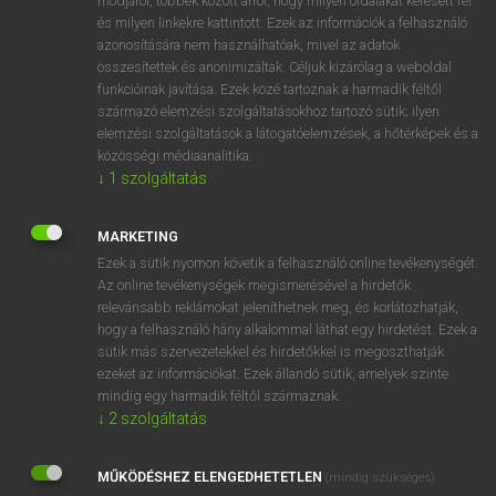
módjáról, többek között arról, hogy milyen oldalakat keresett fel
és milyen linkekre kattintott. Ezek az információk a felhasználó
VAN ELŐFIZETÉSED?
azonosítására nem használhatóak, mivel az adatok
összesítettek és anonimizáltak. Céljuk kizárólag a weboldal
Van előfizetésem a teljes szócikk megtekintéséhez.
funkcióinak javítása. Ezek közé tartoznak a harmadik féltől
származó elemzési szolgáltatásokhoz tartozó sütik; ilyen
BELÉPÉS
elemzési szolgáltatások a látogatóelemzések, a hőtérképek és a
közösségi médiaanalitika.
↓
1
szolgáltatás
MARKETING
Ezek a sütik nyomon követik a felhasználó online tevékenységét.
Az online tevékenységek megismerésével a hirdetők
NINCS ELŐFIZETÉSED?
relevánsabb reklámokat jeleníthetnek meg, és korlátozhatják,
Nincs regisztrációm és előfizetésem. A szótár 2 órás,
hogy a felhasználó hány alkalommal láthat egy hirdetést. Ezek a
díjmentes próbaverziójának elindításához regisztrálok és
sütik más szervezetekkel és hirdetőkkel is megoszthatják
belépek
.
ezeket az információkat. Ezek állandó sütik, amelyek szinte
mindig egy harmadik féltől származnak.
↓
2
szolgáltatás
REGISZTRÁCIÓ
MŰKÖDÉSHEZ ELENGEDHETETLEN
(mindig szükséges)