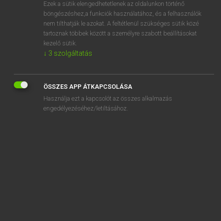
Ezek a sütik elengedhetetlenek az oldalunkon történő
böngészéshez,a funkciók használatához, és a felhasználók
nem tilthatják le azokat. A feltétlenül szükséges sütik közé
Tegyey Imre
tartoznak többek között a személyre szabott beállításokat
MAGYAR−LATIN SZÓTÁR
kezelő sütik.
↓
3
szolgáltatás
Kapcsolódó anyagok
kínálkozik
ÖSSZES APP ÁTKAPCSOLÁSA
kínálkozó
Használja ezt a kapcsolót az összes alkalmazás
kincs
engedélyezéséhez/letiltásához.
kincstár
kincstári
kincstárnok
kinevet
kinevez
kinéz