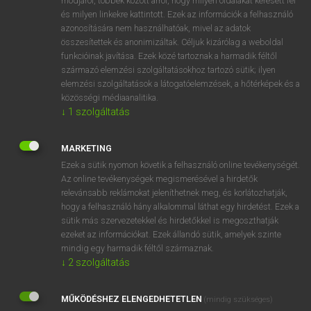
módjáról, többek között arról, hogy milyen oldalakat keresett fel
és milyen linkekre kattintott. Ezek az információk a felhasználó
VAN ELŐFIZETÉSED?
azonosítására nem használhatóak, mivel az adatok
összesítettek és anonimizáltak. Céljuk kizárólag a weboldal
Van előfizetésem a teljes szócikk megtekintéséhez.
funkcióinak javítása. Ezek közé tartoznak a harmadik féltől
származó elemzési szolgáltatásokhoz tartozó sütik; ilyen
BELÉPÉS
elemzési szolgáltatások a látogatóelemzések, a hőtérképek és a
közösségi médiaanalitika.
↓
1
szolgáltatás
MARKETING
Ezek a sütik nyomon követik a felhasználó online tevékenységét.
Az online tevékenységek megismerésével a hirdetők
NINCS ELŐFIZETÉSED?
relevánsabb reklámokat jeleníthetnek meg, és korlátozhatják,
Nincs regisztrációm és előfizetésem. A szótár 2 órás,
hogy a felhasználó hány alkalommal láthat egy hirdetést. Ezek a
díjmentes próbaverziójának elindításához regisztrálok és
sütik más szervezetekkel és hirdetőkkel is megoszthatják
belépek
.
ezeket az információkat. Ezek állandó sütik, amelyek szinte
mindig egy harmadik féltől származnak.
↓
2
szolgáltatás
REGISZTRÁCIÓ
MŰKÖDÉSHEZ ELENGEDHETETLEN
(mindig szükséges)