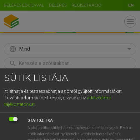
BELÉPÉS EDUID-VAL
BELÉPÉS
REGISZTRÁCIÓ
EN
menu
language
Mind
search
SÜTIK LISTÁJA
GR
KERESÉS
5
6
7
8
9
ö
ü
ó
Itt láthatja és testreszabhatja az önről gyűjtött információkat.
További információért kérjük, olvasd el az
adatvédelmi
r
t
z
u
i
o
p
ő
ú
TEGYEY IMRE
tájékoztatónkat
.
Magyar−latin szótár
g
h
j
k
l
é
á
ű
Ω
STATISZTIKA
v
b
n
m
,
.
-
AltGr
A statisztikai sütiket „teljesítménysütiknek” is nevezik. Ezek a
sütik információkat gyűjtenek a webhely használatának