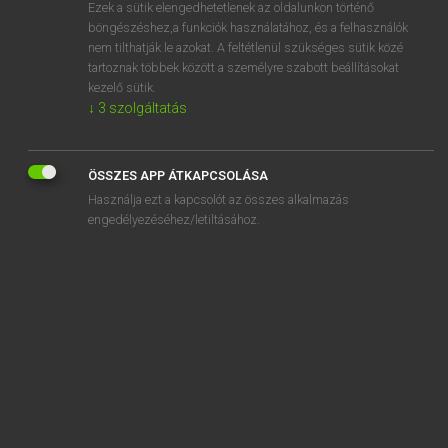
Ezek a sütik elengedhetetlenek az oldalunkon történő
böngészéshez,a funkciók használatához, és a felhasználók
nem tilthatják le azokat. A feltétlenül szükséges sütik közé
Tegyey Imre
tartoznak többek között a személyre szabott beállításokat
MAGYAR−LATIN SZÓTÁR
kezelő sütik.
↓
3
szolgáltatás
Kapcsolódó anyagok
Kína
ÖSSZES APP ÁTKAPCSOLÁSA
kínai
Használja ezt a kapcsolót az összes alkalmazás
kínál
engedélyezéséhez/letiltásához.
kínálat
kínálkozik
kínálkozó
kincs
kincstár
kincstári