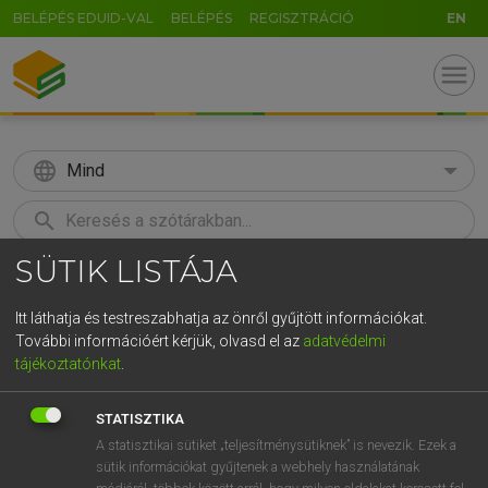
BELÉPÉS EDUID-VAL
BELÉPÉS
REGISZTRÁCIÓ
EN
menu
language
Mind
search
SÜTIK LISTÁJA
GR
KERESÉS
5
6
7
8
9
ö
ü
ó
Itt láthatja és testreszabhatja az önről gyűjtött információkat.
További információért kérjük, olvasd el az
adatvédelmi
r
t
z
u
i
o
p
ő
ú
TEGYEY IMRE
tájékoztatónkat
.
Magyar−latin szótár
g
h
j
k
l
é
á
ű
Ω
STATISZTIKA
v
b
n
m
,
.
-
AltGr
A statisztikai sütiket „teljesítménysütiknek” is nevezik. Ezek a
sütik információkat gyűjtenek a webhely használatának