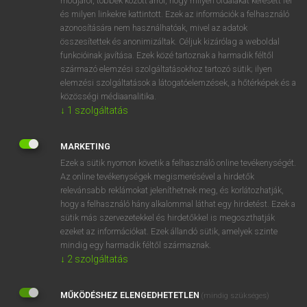
módjáról, többek között arról, hogy milyen oldalakat keresett fel
és milyen linkekre kattintott. Ezek az információk a felhasználó
VAN ELŐFIZETÉSED?
azonosítására nem használhatóak, mivel az adatok
összesítettek és anonimizáltak. Céljuk kizárólag a weboldal
Van előfizetésem a teljes szócikk megtekintéséhez.
funkcióinak javítása. Ezek közé tartoznak a harmadik féltől
származó elemzési szolgáltatásokhoz tartozó sütik; ilyen
BELÉPÉS
elemzési szolgáltatások a látogatóelemzések, a hőtérképek és a
közösségi médiaanalitika.
↓
1
szolgáltatás
MARKETING
Ezek a sütik nyomon követik a felhasználó online tevékenységét.
Az online tevékenységek megismerésével a hirdetők
NINCS ELŐFIZETÉSED?
relevánsabb reklámokat jeleníthetnek meg, és korlátozhatják,
Nincs regisztrációm és előfizetésem. A szótár 2 órás,
hogy a felhasználó hány alkalommal láthat egy hirdetést. Ezek a
díjmentes próbaverziójának elindításához regisztrálok és
sütik más szervezetekkel és hirdetőkkel is megoszthatják
belépek
.
ezeket az információkat. Ezek állandó sütik, amelyek szinte
mindig egy harmadik féltől származnak.
↓
2
szolgáltatás
REGISZTRÁCIÓ
MŰKÖDÉSHEZ ELENGEDHETETLEN
(mindig szükséges)